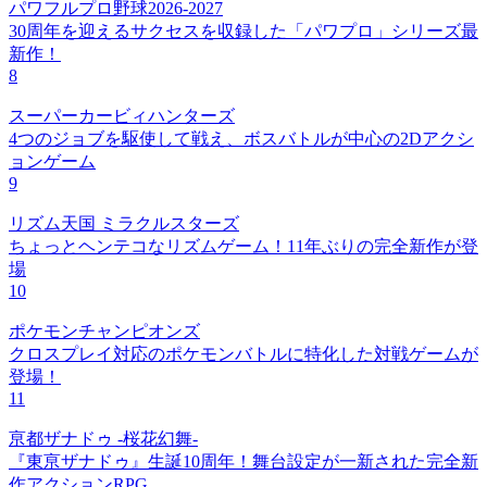
パワフルプロ野球2026-2027
30周年を迎えるサクセスを収録した「パワプロ」シリーズ最
新作！
8
スーパーカービィハンターズ
4つのジョブを駆使して戦え、ボスバトルが中心の2Dアクシ
ョンゲーム
9
リズム天国 ミラクルスターズ
ちょっとヘンテコなリズムゲーム！11年ぶりの完全新作が登
場
10
ポケモンチャンピオンズ
クロスプレイ対応のポケモンバトルに特化した対戦ゲームが
登場！
11
亰都ザナドゥ -桜花幻舞-
『東亰ザナドゥ』生誕10周年！舞台設定が一新された完全新
作アクションRPG