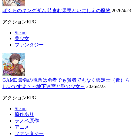
ぼくらのキングダム 時食む果実といにしえの魔物
2026/4/23
アクションRPG
Steam
美少女
ファンタジー
GAME 最強の職業は勇者でも賢者でもなく鑑定士（仮）ら
しいですよ？～地下迷宮と謎の少女～
2026/4/23
アクションRPG
Steam
原作あり
ラノベ原作
アニメ
ファンタジー