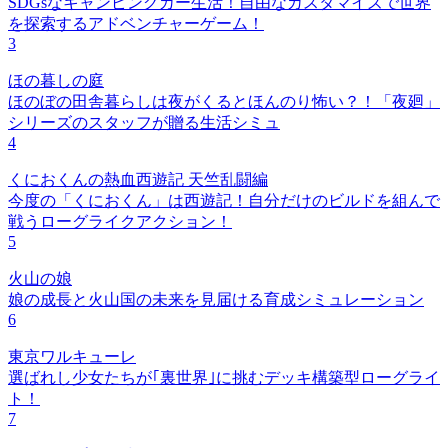
SDGsなキャンピングカー生活！自由なカスタマイズで世界
を探索するアドベンチャーゲーム！
3
ほの暮しの庭
ほのぼの田舎暮らしは夜がくるとほんのり怖い？！「夜廻」
シリーズのスタッフが贈る生活シミュ
4
くにおくんの熱血西遊記 天竺乱闘編
今度の「くにおくん」は西遊記！自分だけのビルドを組んで
戦うローグライクアクション！
5
火山の娘
娘の成長と火山国の未来を見届ける育成シミュレーション
6
東京ワルキューレ
選ばれし少女たちが｢裏世界｣に挑むデッキ構築型ローグライ
ト！
7