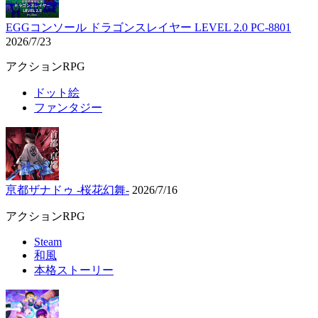
EGGコンソール ドラゴンスレイヤー LEVEL 2.0 PC-8801
2026/7/23
アクションRPG
ドット絵
ファンタジー
亰都ザナドゥ -桜花幻舞-
2026/7/16
アクションRPG
Steam
和風
本格ストーリー