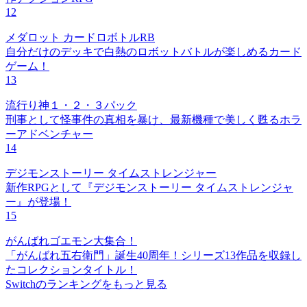
12
メダロット カードロボトルRB
自分だけのデッキで白熱のロボットバトルが楽しめるカード
ゲーム！
13
流行り神１・２・３パック
刑事として怪事件の真相を暴け、最新機種で美しく甦るホラ
ーアドベンチャー
14
デジモンストーリー タイムストレンジャー
新作RPGとして『デジモンストーリー タイムストレンジャ
ー』が登場！
15
がんばれゴエモン大集合！
「がんばれ五右衛門」誕生40周年！シリーズ13作品を収録し
たコレクションタイトル！
Switchのランキングをもっと見る