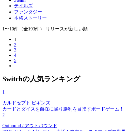
Steam
テイルズ
ファンタジー
本格ストーリー
1〜10件
（全193件）
リリースが新しい順
1
2
3
4
5
Switchの人気ランキング
1
カルドセプト ビギンズ
カードとダイスを自在に操り勝利を目指すボードゲーム！
2
Outbound / アウトバウンド