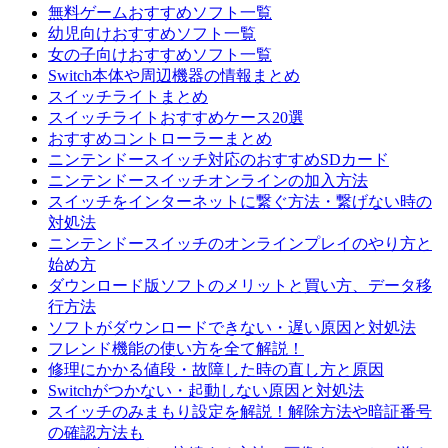
無料ゲームおすすめソフト一覧
幼児向けおすすめソフト一覧
女の子向けおすすめソフト一覧
Switch本体や周辺機器の情報まとめ
スイッチライトまとめ
スイッチライトおすすめケース20選
おすすめコントローラーまとめ
ニンテンドースイッチ対応のおすすめSDカード
ニンテンドースイッチオンラインの加入方法
スイッチをインターネットに繋ぐ方法・繋げない時の
対処法
ニンテンドースイッチのオンラインプレイのやり方と
始め方
ダウンロード版ソフトのメリットと買い方、データ移
行方法
ソフトがダウンロードできない・遅い原因と対処法
フレンド機能の使い方を全て解説！
修理にかかる値段・故障した時の直し方と原因
Switchがつかない・起動しない原因と対処法
スイッチのみまもり設定を解説！解除方法や暗証番号
の確認方法も