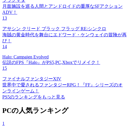
プラグマタ
月面施設を巡る人間とアンドロイドの重厚なSFアクション
ADV！
13
アサシン クリード ブラック フラッグ RE:シンクロ
海賊の黄金時代を舞台にエドワード・ケンウェイの冒険が再
び！
14
Halo: Campaign Evolved
伝説のFPS『Halo』がPS5,PC,Xboxでリメイク！
15
ファイナルファンタジーXIV
世界中で愛されるファンタジーRPG！『FF』シリーズのオ
ンラインゲーム！
PS5のランキングをもっと見る
PCの人気ランキング
1