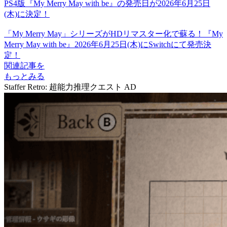
PS4版『My Merry May with be』の発売日が2026年6月25日
(木)に決定！
「My Merry May」シリーズがHDリマスター化で蘇る！『My
Merry May with be』2026年6月25日(木)にSwitchにて発売決
定！
関連記事を
もっとみる
Staffer Retro: 超能力推理クエスト
AD