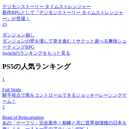
デジモンストーリー タイムストレンジャー
新作RPGとして『デジモンストーリー タイムストレンジャ
ー』が登場！
15
ダンジョン崩し
ダンジョンの壁を壊して突き進む！サクッと遊べる爽快シュ
ーティングRPG
Switchのランキングをもっと見る
PS5の人気ランキング
1
Full Stride
騎手視点で馬をコントロールできるジョッキーレーシングゲ
ーム！
2
Beast of Reincarnation
あの「ゲーフリ」完全新作！相棒と共に世界崩壊後の日本を
旅しよう。一人と一匹のアクションRPG！