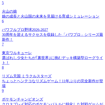
5
火山の娘
娘の成長と火山国の未来を見届ける育成シミュレーション
6
パワフルプロ野球2026-2027
30周年を迎えるサクセスを収録した「パワプロ」シリーズ最
新作！
7
東京ワルキューレ
選ばれし少女たちが｢裏世界｣に挑むデッキ構築型ローグライ
ト！
8
リズム天国 ミラクルスターズ
ちょっとヘンテコなリズムゲーム！11年ぶりの完全新作が登
場
9
ポケモンチャンピオンズ
クロスプレイ対応のポケモンバトルに特化した対戦ゲームが