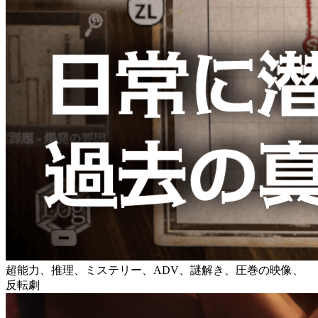
超能力、推理、ミステリー、ADV、謎解き、圧巻の映像、
反転劇