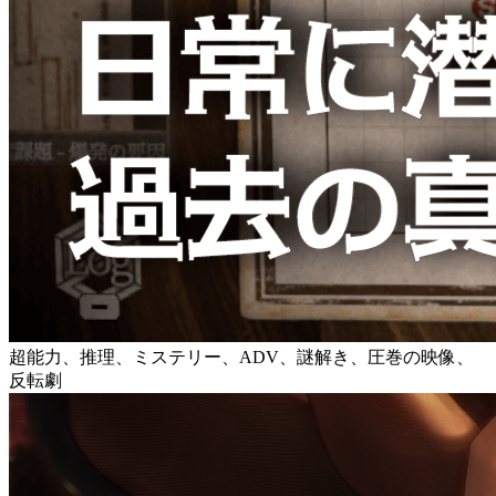
超能力、推理、ミステリー、ADV、謎解き、圧巻の映像、
反転劇