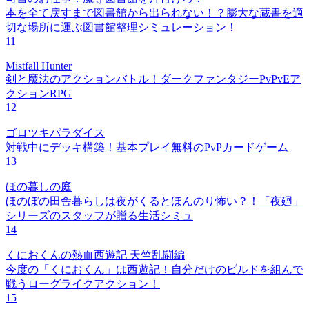
本を全て戻すまで図書館から出られない！？膨大な蔵書を適
切な場所に運ぶ図書館整理シミュレーション！
11
Mistfall Hunter
剣と魔法のアクションバトル！ダークファンタジーPvPvEア
クションRPG
12
ゴロツキパラダイス
対戦中にデッキ構築！基本プレイ無料のPvPカードゲーム
13
ほの暮しの庭
ほのぼの田舎暮らしは夜がくるとほんのり怖い？！「夜廻」
シリーズのスタッフが贈る生活シミュ
14
くにおくんの熱血西遊記 天竺乱闘編
今度の「くにおくん」は西遊記！自分だけのビルドを組んで
戦うローグライクアクション！
15