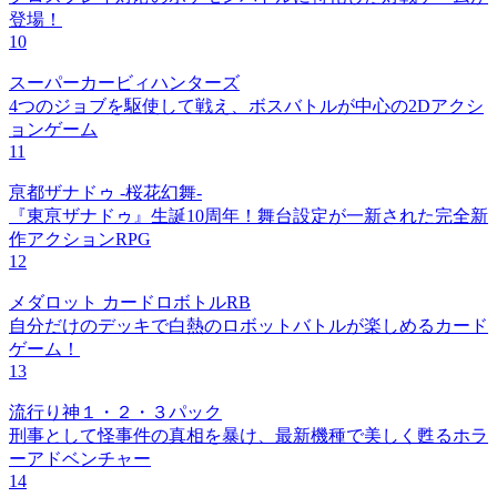
登場！
10
スーパーカービィハンターズ
4つのジョブを駆使して戦え、ボスバトルが中心の2Dアクシ
ョンゲーム
11
亰都ザナドゥ -桜花幻舞-
『東亰ザナドゥ』生誕10周年！舞台設定が一新された完全新
作アクションRPG
12
メダロット カードロボトルRB
自分だけのデッキで白熱のロボットバトルが楽しめるカード
ゲーム！
13
流行り神１・２・３パック
刑事として怪事件の真相を暴け、最新機種で美しく甦るホラ
ーアドベンチャー
14