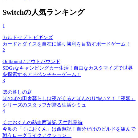
Switchの人気ランキング
1
カルドセプト ビギンズ
カードとダイスを自在に操り勝利を目指すボードゲーム！
2
Outbound / アウトバウンド
SDGsなキャンピングカー生活！自由なカスタマイズで世界
を探索するアドベンチャーゲーム！
3
ほの暮しの庭
ほのぼの田舎暮らしは夜がくるとほんのり怖い？！「夜廻」
シリーズのスタッフが贈る生活シミュ
4
くにおくんの熱血西遊記 天竺乱闘編
今度の「くにおくん」は西遊記！自分だけのビルドを組んで
戦うローグライクアクション！