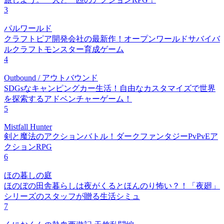
3
パルワールド
クラフトピア開発会社の最新作！オープンワールドサバイバ
ルクラフトモンスター育成ゲーム
4
Outbound / アウトバウンド
SDGsなキャンピングカー生活！自由なカスタマイズで世界
を探索するアドベンチャーゲーム！
5
Mistfall Hunter
剣と魔法のアクションバトル！ダークファンタジーPvPvEア
クションRPG
6
ほの暮しの庭
ほのぼの田舎暮らしは夜がくるとほんのり怖い？！「夜廻」
シリーズのスタッフが贈る生活シミュ
7