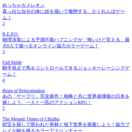
めっちゃカメレオン
真っ白な自分の体に絵を描いて擬態する、かくれんぼゲー
ム！
2
R.E.P.O.
物理演算による予測不能ハプニングが「怖いけど笑える」最
大6人で遊べるオンライン協力ホラーゲーム！
3
Full Stride
騎手視点で馬をコントロールできるジョッキーレーシングゲ
ーム！
4
Beast of Reincarnation
あの「ゲーフリ」完全新作！相棒と共に世界崩壊後の日本を
旅しよう。一人と一匹のアクションRPG！
5
The Mound: Omen of Cthulhu
財宝を探して呪われた密林と地下世界を探索しよう！協力プ
レイが鍵を握るホラーアドベンチャー