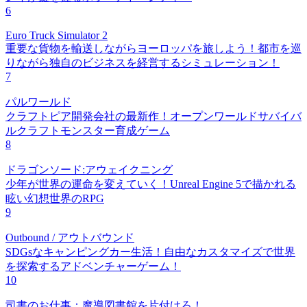
6
Euro Truck Simulator 2
重要な貨物を輸送しながらヨーロッパを旅しよう！都市を巡
りながら独自のビジネスを経営するシミュレーション！
7
パルワールド
クラフトピア開発会社の最新作！オープンワールドサバイバ
ルクラフトモンスター育成ゲーム
8
ドラゴンソード:アウェイクニング
少年が世界の運命を変えていく！Unreal Engine 5で描かれる
眩い幻想世界のRPG
9
Outbound / アウトバウンド
SDGsなキャンピングカー生活！自由なカスタマイズで世界
を探索するアドベンチャーゲーム！
10
司書のお仕事：魔導図書館を片付けろ！