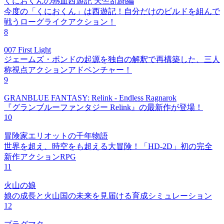
くにおくんの熱血西遊記 天竺乱闘編
今度の「くにおくん」は西遊記！自分だけのビルドを組んで
戦うローグライクアクション！
8
007 First Light
ジェームズ・ボンドの起源を独自の解釈で再構築した、三人
称視点アクションアドベンチャー！
9
GRANBLUE FANTASY: Relink - Endless Ragnarok
『グランブルーファンタジー Relink』の最新作が登場！
10
冒険家エリオットの千年物語
世界を超え、時空をも超える大冒険！「HD-2D」初の完全
新作アクションRPG
11
火山の娘
娘の成長と火山国の未来を見届ける育成シミュレーション
12