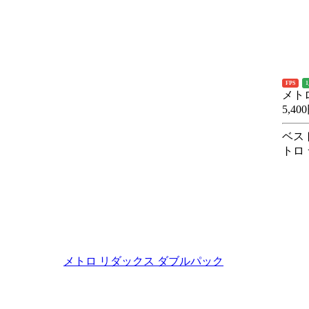
FPS
メト
5,40
ベス
トロ
メトロ リダックス ダブルパック