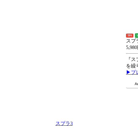
TPS
スプ
5,98
『ス
を繰
▶プ
スプラ3