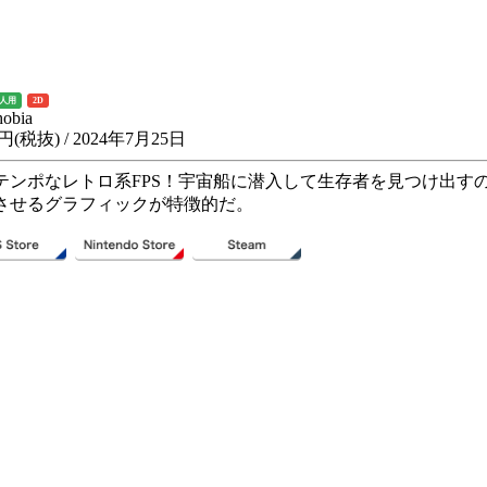
1人用
2D
obia
4円(税抜) / 2024年7月25日
テンポなレトロ系FPS！宇宙船に潜入して生存者を見つけ出す
させるグラフィックが特徴的だ。