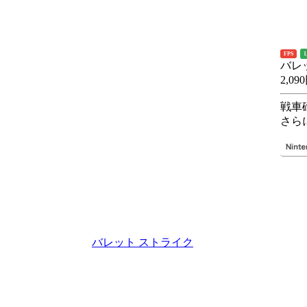
FPS
バレ
2,09
戦車
さら
バレット ストライク