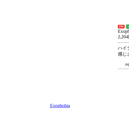
FPS
Exoph
2,20
ハイ
感じ
Exophobia