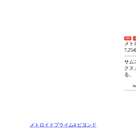
FPS
メト
7,25
サム
クス
る。
メトロイドプライム4 ビヨンド