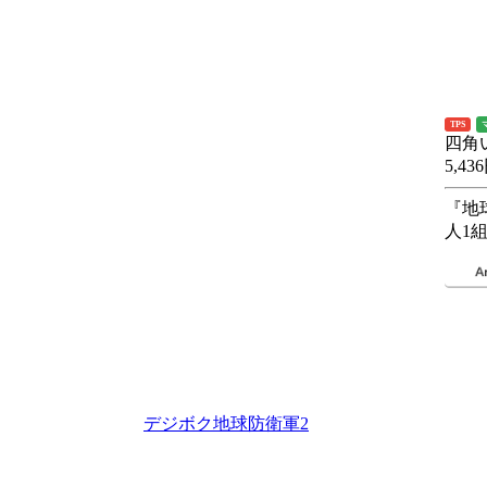
TPS
四角い
5,43
『地
人1
デジボク地球防衛軍2