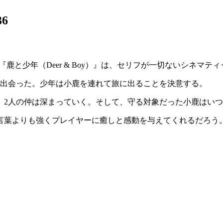
36
ームソフト『鹿と少年（Deer & Boy）』は、セリフが一切ない
シネマティ
出会った。少年は小鹿を連れて旅に出ることを決意する。
、2人の仲は深まっていく。そして、守る対象だった小鹿はい
言葉よりも強くプレイヤーに
癒し
と
感動
を与えてくれるだろう