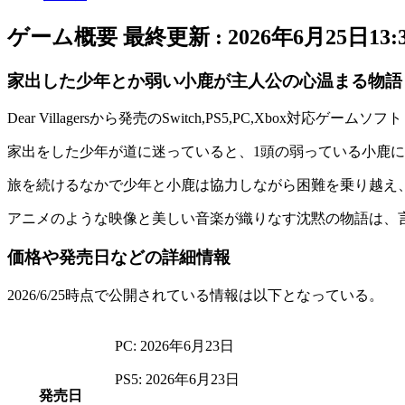
ゲーム概要
最終更新 :
2026年6月25日13:
家出した少年とか弱い小鹿が主人公の心温まる物語
Dear Villagersから発売のSwitch,PS5,PC,Xbox対応ゲ
家出をした少年
が道に迷っていると、1頭の
弱っている小鹿
に
旅を続けるなかで少年と小鹿は協力しながら困難を乗り越え
アニメのような映像と
美しい音楽
が織りなす沈黙の物語は、
価格や発売日などの詳細情報
2026/6/25時点で公開されている情報は以下となっている。
PC: 2026年6月23日
PS5: 2026年6月23日
発売日