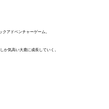
ックアドベンチャー
ゲーム。
つしか
気高い大鹿
に成長していく。
。