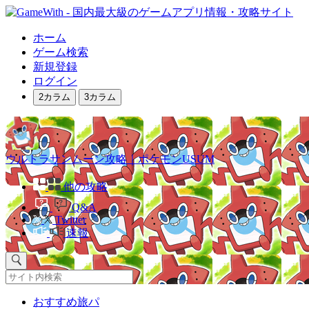
ホーム
ゲーム検索
新規登録
ログイン
2カラム
3カラム
ウルトラサンムーン攻略｜ポケモンUSUM
他の攻略
Q&A
Twitter
速報
おすすめ旅パ