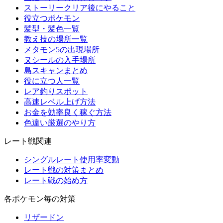
ストーリークリア後にやること
役立つポケモン
髪型・髪色一覧
教え技の場所一覧
メタモン5の出現場所
ヌシールの入手場所
島スキャンまとめ
役に立つ人一覧
レア釣りスポット
高速レベル上げ方法
お金を効率良く稼ぐ方法
色違い厳選のやり方
レート戦関連
シングルレート使用率変動
レート戦の対策まとめ
レート戦の始め方
各ポケモン毎の対策
リザードン