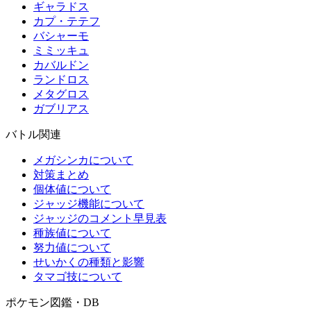
ギャラドス
カプ・テテフ
バシャーモ
ミミッキュ
カバルドン
ランドロス
メタグロス
ガブリアス
バトル関連
メガシンカについて
対策まとめ
個体値について
ジャッジ機能について
ジャッジのコメント早見表
種族値について
努力値について
せいかくの種類と影響
タマゴ技について
ポケモン図鑑・DB