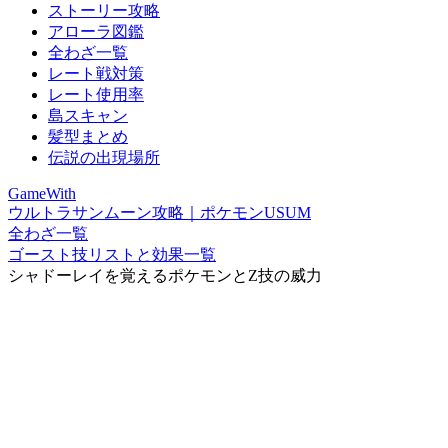
ストーリー攻略
アローラ図鑑
全わざ一覧
レート戦対策
レート使用率
島スキャン
髪型まとめ
伝説の出現場所
GameWith
ウルトラサンムーン攻略｜ポケモンUSUM
全わざ一覧
ゴースト技リストと効果一覧
シャドーレイを覚えるポケモンとZ技の威力