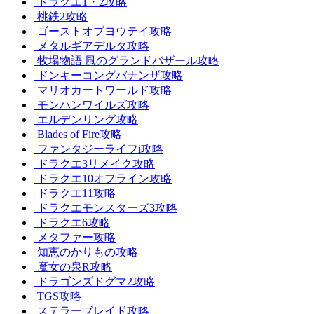
ドラクエ1・2攻略
桃鉄2攻略
ゴーストオブヨウテイ攻略
メタルギアデルタ攻略
牧場物語 風のグランドバザール攻略
ドンキーコングバナンザ攻略
マリオカートワールド攻略
モンハンワイルズ攻略
エルデンリング攻略
Blades of Fire攻略
ファンタジーライフi攻略
ドラクエ3リメイク攻略
ドラクエ10オフライン攻略
ドラクエ11攻略
ドラクエモンスターズ3攻略
ドラクエ6攻略
メタファー攻略
知恵のかりもの攻略
魔女の泉R攻略
ドラゴンズドグマ2攻略
TGS攻略
ステラーブレイド攻略