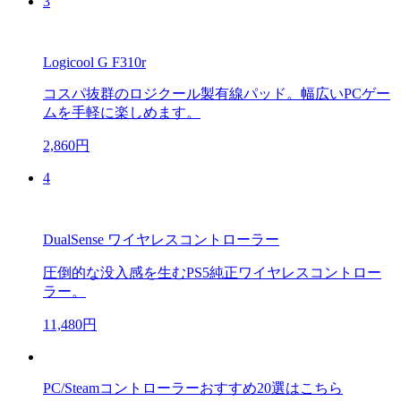
3
Logicool G F310r
コスパ抜群のロジクール製有線パッド。幅広いPCゲー
ムを手軽に楽しめます。
2,860円
4
DualSense ワイヤレスコントローラー
圧倒的な没入感を生むPS5純正ワイヤレスコントロー
ラー。
11,480円
PC/Steamコントローラーおすすめ20選はこちら