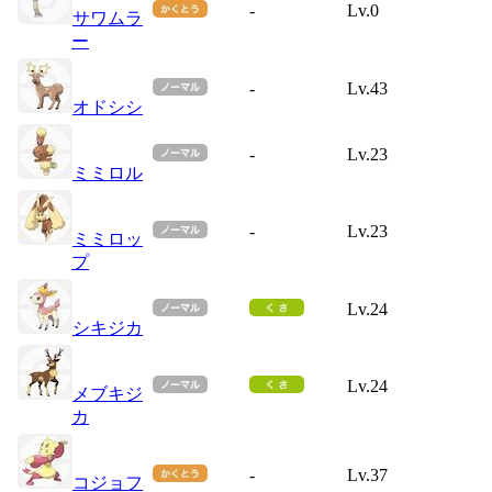
-
Lv.0
サワムラ
ー
-
Lv.43
オドシシ
-
Lv.23
ミミロル
-
Lv.23
ミミロッ
プ
Lv.24
シキジカ
Lv.24
メブキジ
カ
-
Lv.37
コジョフ