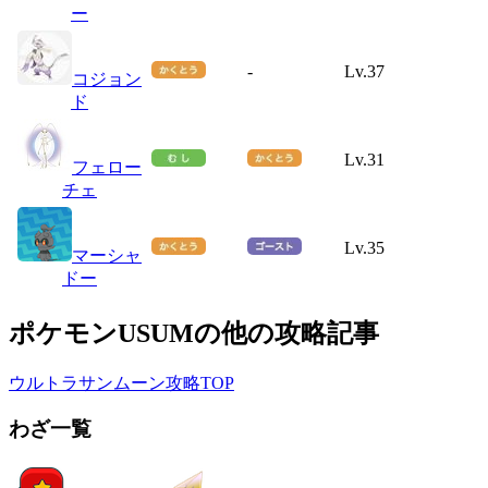
ー
-
Lv.37
コジョン
ド
Lv.31
フェロー
チェ
Lv.35
マーシャ
ドー
ポケモンUSUMの他の攻略記事
ウルトラサンムーン攻略TOP
わざ一覧