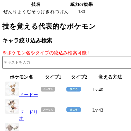
技名
威力or効果
ぜんりょくむそうげきれつけん
180
技を覚える代表的なポケモン
キャラ絞り込み検索
※ポケモン名やタイプの絞込み検索可能！
ポケモン名
タイプ1
タイプ2
覚える方法
Lv.40
ドードー
Lv.43
ドードリ
オ