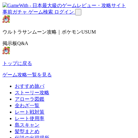
事前ガチャ
ゲーム検索
ログイン
ウルトラサンムーン攻略｜ポケモンUSUM
掲示板Q&A
トップに戻る
ゲーム攻略一覧を見る
おすすめ旅パ
ストーリー攻略
アローラ図鑑
全わざ一覧
レート戦対策
レート使用率
島スキャン
髪型まとめ
伝説の出現場所