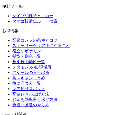
便利ツール
タイプ相性チェッカー
タマゴ技遺伝ルート検索
お得情報
図鑑コンプの条件とコツ
ストーリークリア後にやること
役立つポケモン
髪型・髪色一覧
教え技の場所一覧
メタモン5の出現場所
ヌシールの入手場所
島スキャンまとめ
役に立つ人一覧
レア釣りスポット
高速レベル上げ方法
お金を効率良く稼ぐ方法
色違い厳選のやり方
レート戦関連