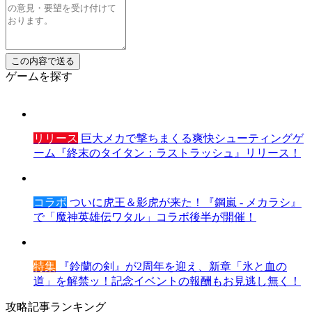
ゲームを探す
リリース
巨大メカで撃ちまくる爽快シューティングゲ
ーム『終末のタイタン：ラストラッシュ』リリース！
コラボ
ついに虎王＆影虎が来た！『鋼嵐 - メカラシ』
で「魔神英雄伝ワタル」コラボ後半が開催！
特集
『鈴蘭の剣』が2周年を迎え、新章「氷と血の
道」を解禁ッ！記念イベントの報酬もお見逃し無く！
攻略記事ランキング