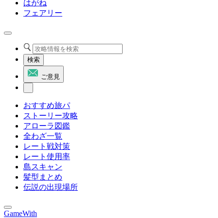
はがね
フェアリー
検索
ご意見
おすすめ旅パ
ストーリー攻略
アローラ図鑑
全わざ一覧
レート戦対策
レート使用率
島スキャン
髪型まとめ
伝説の出現場所
GameWith