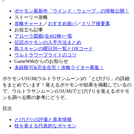
ポケモン最新作「ウインド・ウェーブ」の情報公開！
ストーリー攻略
攻略チャート
／
おすすめ旅パ
／
クリア後要素
お役立ち記事
アローラ図鑑(全402種)一覧
伝説ポケモンの入手方法まとめ
島スキャンの曜日別一覧とQRコード
ウルトラワープライドのコツ
GameWithからのお知らせ
未経験可&完全在宅！攻略ライター募集！
ポケモンUSUM(ウルトラサンムーン)の「とびげり」の詳細
をまとめています！覚えるポケモンや効果を掲載しているの
で、ウルトラサンムーン(USUM)でとびげりを覚えるポケモ
ンを調べる際の参考にどうぞ。
目次
とびげりの評価と基本情報
技を覚える代表的なポケモン