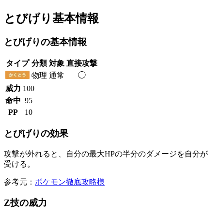
とびげり基本情報
とびげりの基本情報
タイプ
分類
対象
直接攻撃
物理
通常
◯
威力
100
命中
95
PP
10
とびげりの効果
攻撃が外れると、自分の最大HPの半分のダメージを自分が
受ける。
参考元：
ポケモン徹底攻略様
Z技の威力