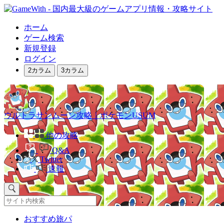
ホーム
ゲーム検索
新規登録
ログイン
2カラム
3カラム
ウルトラサンムーン攻略｜ポケモンUSUM
他の攻略
Q&A
Twitter
速報
おすすめ旅パ