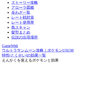
ストーリー攻略
アローラ図鑑
全わざ一覧
レート戦対策
レート使用率
島スキャン
髪型まとめ
伝説の出現場所
GameWith
ウルトラサンムーン攻略｜ポケモンUSUM
特性(とくせい)の効果一覧
えんかくを覚えるポケモンと効果