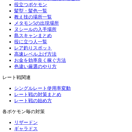
役立つポケモン
髪型・髪色一覧
教え技の場所一覧
メタモン5の出現場所
ヌシールの入手場所
島スキャンまとめ
役に立つ人一覧
レア釣りスポット
高速レベル上げ方法
お金を効率良く稼ぐ方法
色違い厳選のやり方
レート戦関連
シングルレート使用率変動
レート戦の対策まとめ
レート戦の始め方
各ポケモン毎の対策
リザードン
ギャラドス