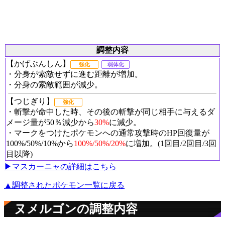
調整内容
【かげぶんしん】
強化
弱体化
・分身が索敵せずに進む距離が増加。
・分身の索敵範囲が減少。
【つじぎり】
強化
・斬撃が命中した時、その後の斬撃が同じ相手に与えるダ
メージ量が50％減少から
30%
に減少。
・マークをつけたポケモンへの通常攻撃時のHP回復量が
100%/50%/10%から
100%/50%/20%
に増加。(1回目/2回目/3回
目以降)
▶︎マスカーニャの詳細はこちら
▲調整されたポケモン一覧に戻る
ヌメルゴンの調整内容