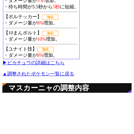
・ダメージ量が
5％
増加。
・待ち時間が5.5秒から
5秒
に短縮。
【ボルテッカー】
強化
・ダメージ量が
8%
増加。
【10まんボルト】
強化
・ダメージ量が
10%
増加。
【ユナイト技】
強化
・ダメージ量が
8%
増加。
▶︎ピカチュウの詳細はこちら
▲調整されたポケモン一覧に戻る
マスカーニャの調整内容