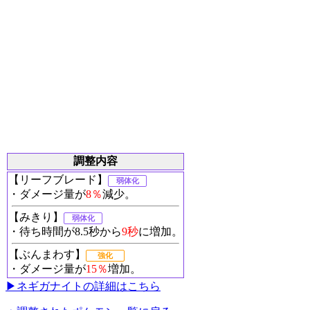
調整内容
【リーフブレード】
弱体化
・ダメージ量が
8％
減少。
【みきり】
弱体化
・待ち時間が8.5秒から
9秒
に増加。
【ぶんまわす】
強化
・ダメージ量が
15％
増加。
▶︎ネギガナイトの詳細はこちら