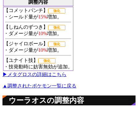
調整内容
【コメットパンチ】
強化
・シールド量が
15%
増加。
【しねんのずつき】
強化
・ダメージ量が
10%
増加。
【ジャイロボール】
強化
・ダメージ量が
10%
増加。
【ユナイト技】
強化
・技発動時に妨害無効が追加。
▶︎メタグロスの詳細はこちら
▲調整されたポケモン一覧に戻る
ウーラオスの調整内容