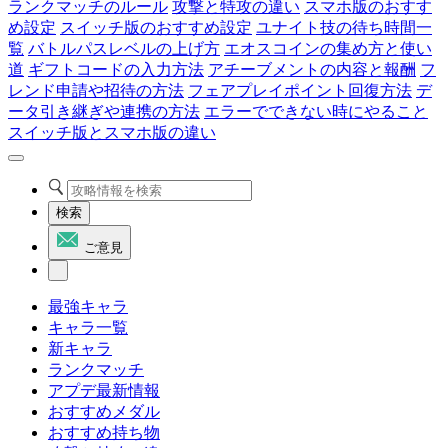
ランクマッチのルール
攻撃と特攻の違い
スマホ版のおすす
め設定
スイッチ版のおすすめ設定
ユナイト技の待ち時間一
覧
バトルパスレベルの上げ方
エオスコインの集め方と使い
道
ギフトコードの入力方法
アチーブメントの内容と報酬
フ
レンド申請や招待の方法
フェアプレイポイント回復方法
デ
ータ引き継ぎや連携の方法
エラーでできない時にやること
スイッチ版とスマホ版の違い
検索
ご意見
最強キャラ
キャラ一覧
新キャラ
ランクマッチ
アプデ最新情報
おすすめメダル
おすすめ持ち物