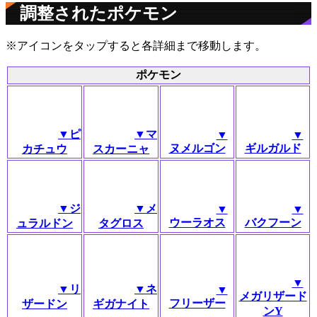
調整されたポケモン
※アイコンをタップすると各詳細まで移動します。
ポケモン
▼ピ
▼マ
▼
▼
ヌメルゴン
ギルガルド
カチュウ
スカーニャ
▼ジ
▼メ
▼
▼
ウーラオス
バクフーン
ュラルドン
タグロス
▼
▼リ
▼ネ
▼
メガリザード
フリーザー
ザードン
ギガナイト
ンY