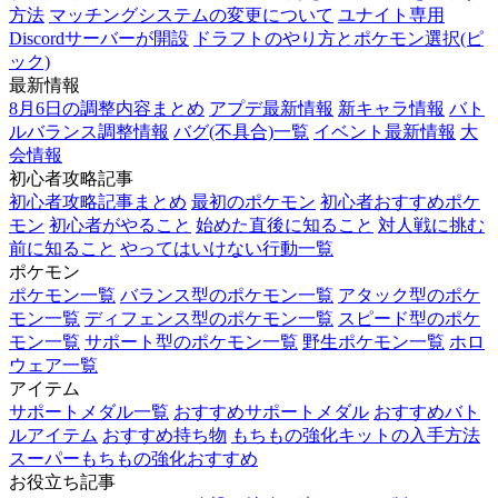
方法
マッチングシステムの変更について
ユナイト専用
Discordサーバーが開設
ドラフトのやり方とポケモン選択(ピ
ック)
最新情報
8月6日の調整内容まとめ
アプデ最新情報
新キャラ情報
バト
ルバランス調整情報
バグ(不具合)一覧
イベント最新情報
大
会情報
初心者攻略記事
初心者攻略記事まとめ
最初のポケモン
初心者おすすめポケ
モン
初心者がやること
始めた直後に知ること
対人戦に挑む
前に知ること
やってはいけない行動一覧
ポケモン
ポケモン一覧
バランス型のポケモン一覧
アタック型のポケ
モン一覧
ディフェンス型のポケモン一覧
スピード型のポケ
モン一覧
サポート型のポケモン一覧
野生ポケモン一覧
ホロ
ウェア一覧
アイテム
サポートメダル一覧
おすすめサポートメダル
おすすめバト
ルアイテム
おすすめ持ち物
もちもの強化キットの入手方法
スーパーもちもの強化おすすめ
お役立ち記事