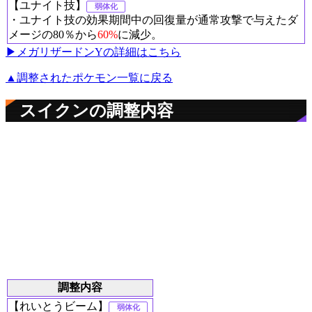
【ユナイト技】
弱体化
・ユナイト技の効果期間中の回復量が通常攻撃で与えたダ
メージの80％から
60%
に減少。
▶︎メガリザードンYの詳細はこちら
▲調整されたポケモン一覧に戻る
スイクンの調整内容
調整内容
【れいとうビーム】
弱体化