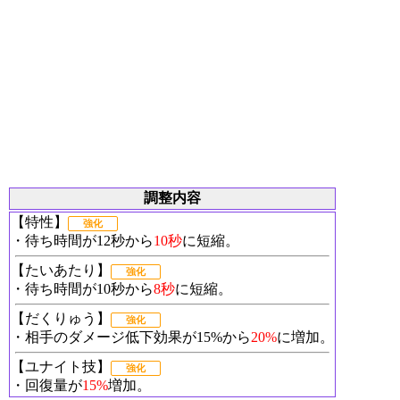
調整内容
【特性】
強化
・待ち時間が12秒から
10秒
に短縮。
【たいあたり】
強化
・待ち時間が10秒から
8秒
に短縮。
【だくりゅう】
強化
・相手のダメージ低下効果が15%から
20%
に増加。
【ユナイト技】
強化
・回復量が
15%
増加。