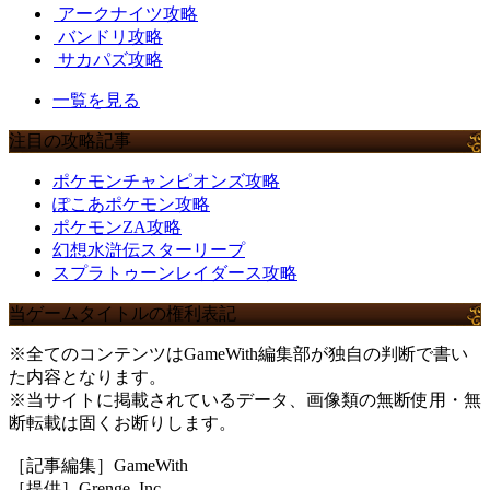
アークナイツ攻略
バンドリ攻略
サカパズ攻略
一覧を見る
注目の攻略記事
ポケモンチャンピオンズ攻略
ぽこあポケモン攻略
ポケモンZA攻略
幻想水滸伝スターリープ
スプラトゥーンレイダース攻略
当ゲームタイトルの権利表記
※全てのコンテンツはGameWith編集部が独自の判断で書い
た内容となります。
※当サイトに掲載されているデータ、画像類の無断使用・無
断転載は固くお断りします。
［記事編集］GameWith
［提供］Grenge, Inc.