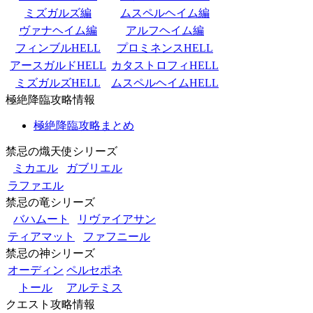
ミズガルズ編
ムスペルヘイム編
ヴァナヘイム編
アルフヘイム編
フィンブルHELL
プロミネンスHELL
アースガルドHELL
カタストロフィHELL
ミズガルズHELL
ムスペルヘイムHELL
極絶降臨攻略情報
極絶降臨攻略まとめ
禁忌の熾天使シリーズ
ミカエル
ガブリエル
ラファエル
禁忌の竜シリーズ
バハムート
リヴァイアサン
ティアマット
ファフニール
禁忌の神シリーズ
オーディン
ペルセポネ
トール
アルテミス
クエスト攻略情報