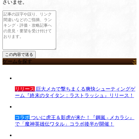
さいませ。
ゲームを探す
リリース
巨大メカで撃ちまくる爽快シューティングゲ
ーム『終末のタイタン：ラストラッシュ』リリース！
コラボ
ついに虎王＆影虎が来た！『鋼嵐 - メカラシ』
で「魔神英雄伝ワタル」コラボ後半が開催！