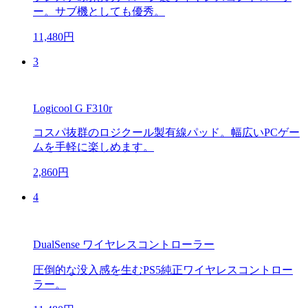
ー。サブ機としても優秀。
11,480円
3
Logicool G F310r
コスパ抜群のロジクール製有線パッド。幅広いPCゲー
ムを手軽に楽しめます。
2,860円
4
DualSense ワイヤレスコントローラー
圧倒的な没入感を生むPS5純正ワイヤレスコントロー
ラー。