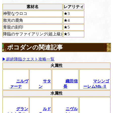
素材名
レアリティ
神聖なウロコ
★3
敖光の鹿角
★4
青龍の刻印
★5
降臨のサファイアリング(超上級)
★5
ポコダンの関連記事
▶超絶降臨クエスト攻略一覧
火属性
ニルヴ
サタ
織田信
マシンゴ
ァーナ
ン
長
ーレムMk‐Ⅱ
水属性
グラン
ルド
ニヴル