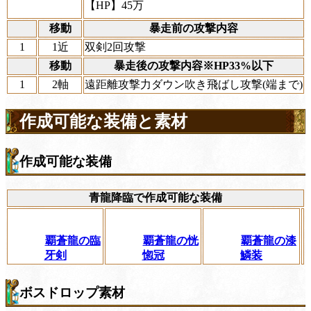
【HP】45万
移動
暴走前の攻撃内容
1
1近
双剣2回攻撃
移動
暴走後の攻撃内容※HP33%以下
1
2軸
遠距離攻撃力ダウン吹き飛ばし攻撃(端まで)
作成可能な装備と素材
作成可能な装備
青龍降臨で作成可能な装備
覇蒼龍の臨
覇蒼龍の恍
覇蒼龍の漆
牙剣
惚冠
鱗装
ボスドロップ素材