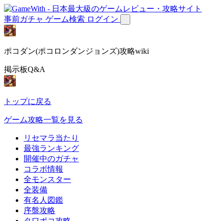
事前ガチャ
ゲーム検索
ログイン
ポコダン(ポコロンダンジョンズ)攻略wiki
掲示板Q&A
トップに戻る
ゲーム攻略一覧を見る
リセマラ当たり
最強ランキング
開催中のガチャ
コラボ情報
全モンスター
全装備
有名人図鑑
序盤攻略
タワポコ攻略