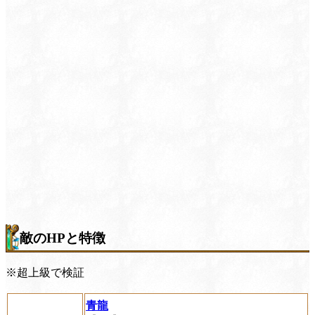
敵のHPと特徴
※超上級で検証
青龍