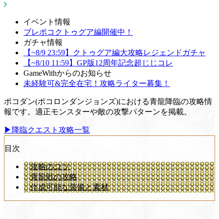
イベント情報
ブレポコクトゥグア編開催中！
ガチャ情報
【~8/9 23:59】クトゥグア編大攻略レジェンドガチャ
【~8/10 11:59】GP版12周年記念超じじコレ
GameWithからのお知らせ
未経験可&完全在宅！攻略ライター募集！
ポコダン(ポコロンダンジョンズ)における青龍降臨の攻略情
報です。適正モンスターや敵の攻撃パターンを掲載。
▶︎降臨クエスト攻略一覧
目次
攻略のコツ
青龍戦の攻略
作成可能な装備と素材