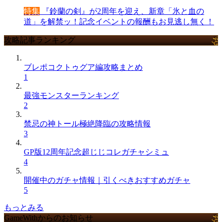
特集
『鈴蘭の剣』が2周年を迎え、新章「氷と血の
道」を解禁ッ！記念イベントの報酬もお見逃し無く！
攻略記事ランキング
ブレポコクトゥグア編攻略まとめ
1
最強モンスターランキング
2
禁忌の神トール極絶降臨の攻略情報
3
GP版12周年記念超じじコレガチャシミュ
4
開催中のガチャ情報｜引くべきおすすめガチャ
5
もっとみる
GameWithからのお知らせ