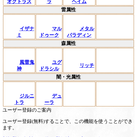
オクトラス
ラ
ヘイム
雷属性
イザナ
マル
メタル
ミ
ドゥーク
パラディン
森属性
風雷鬼
ユグ
リッチ
神
ドラシル
闇・光属性
ジルニ
デュ
トラ
ーラ
ユーザー登録のご案内
ユーザー登録(無料)することで、この機能を使うことができ
ます。