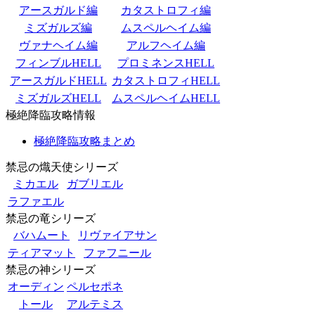
アースガルド編
カタストロフィ編
ミズガルズ編
ムスペルヘイム編
ヴァナヘイム編
アルフヘイム編
フィンブルHELL
プロミネンスHELL
アースガルドHELL
カタストロフィHELL
ミズガルズHELL
ムスペルヘイムHELL
極絶降臨攻略情報
極絶降臨攻略まとめ
禁忌の熾天使シリーズ
ミカエル
ガブリエル
ラファエル
禁忌の竜シリーズ
バハムート
リヴァイアサン
ティアマット
ファフニール
禁忌の神シリーズ
オーディン
ペルセポネ
トール
アルテミス