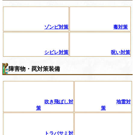
ゾンビ対策
毒対策
シビレ対策
呪い対策
障害物・罠対策装備
吹き飛ばし対
地雷対
策
策
トラバサミ対