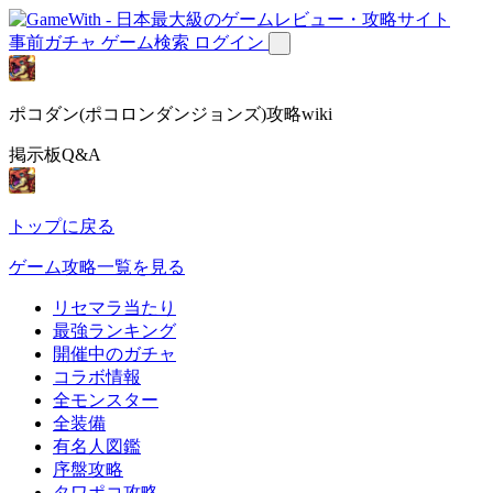
事前ガチャ
ゲーム検索
ログイン
ポコダン(ポコロンダンジョンズ)攻略wiki
掲示板Q&A
トップに戻る
ゲーム攻略一覧を見る
リセマラ当たり
最強ランキング
開催中のガチャ
コラボ情報
全モンスター
全装備
有名人図鑑
序盤攻略
タワポコ攻略