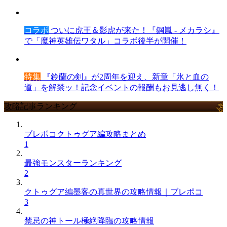
コラボ
ついに虎王＆影虎が来た！『鋼嵐 - メカラシ』
で「魔神英雄伝ワタル」コラボ後半が開催！
特集
『鈴蘭の剣』が2周年を迎え、新章「氷と血の
道」を解禁ッ！記念イベントの報酬もお見逃し無く！
攻略記事ランキング
ブレポコクトゥグア編攻略まとめ
1
最強モンスターランキング
2
クトゥグア編墨客の真世界の攻略情報｜ブレポコ
3
禁忌の神トール極絶降臨の攻略情報