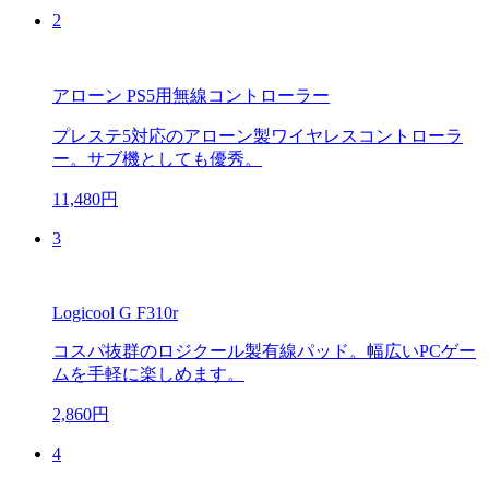
2
アローン PS5用無線コントローラー
プレステ5対応のアローン製ワイヤレスコントローラ
ー。サブ機としても優秀。
11,480円
3
Logicool G F310r
コスパ抜群のロジクール製有線パッド。幅広いPCゲー
ムを手軽に楽しめます。
2,860円
4