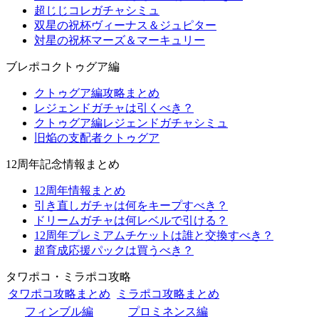
超じじコレガチャシミュ
双星の祝杯ヴィーナス＆ジュピター
対星の祝杯マーズ＆マーキュリー
ブレポコクトゥグア編
クトゥグア編攻略まとめ
レジェンドガチャは引くべき？
クトゥグア編レジェンドガチャシミュ
旧焔の支配者クトゥグア
12周年記念情報まとめ
12周年情報まとめ
引き直しガチャは何をキープすべき？
ドリームガチャは何レベルで引ける？
12周年プレミアムチケットは誰と交換すべき？
超育成応援パックは買うべき？
タワポコ・ミラポコ攻略
タワポコ攻略まとめ
ミラポコ攻略まとめ
フィンブル編
プロミネンス編