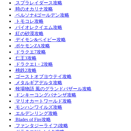
スプラレイダース攻略
時のオカリナ攻略
ペルソナ4ゴールデン攻略
トモコレ攻略
バイオレクイエム攻略
紅の砂漠攻略
デイモン&ベイビー攻略
ポケモンZA攻略
ドラクエ7攻略
仁王3攻略
ドラクエ1・2攻略
桃鉄2攻略
ゴーストオブヨウテイ攻略
メタルギアデルタ攻略
牧場物語 風のグランドバザール攻略
ドンキーコングバナンザ攻略
マリオカートワールド攻略
モンハンワイルズ攻略
エルデンリング攻略
Blades of Fire攻略
ファンタジーライフi攻略