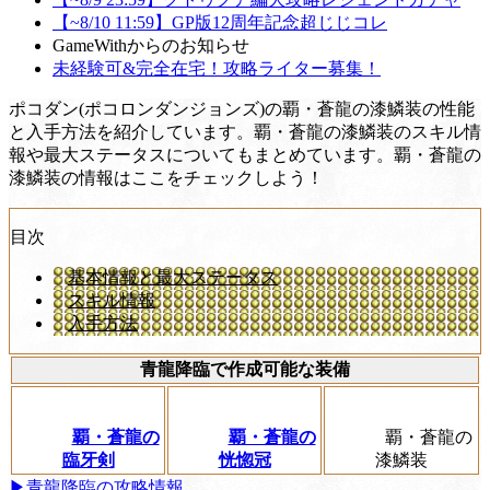
【~8/10 11:59】GP版12周年記念超じじコレ
GameWithからのお知らせ
未経験可&完全在宅！攻略ライター募集！
ポコダン(ポコロンダンジョンズ)の覇・蒼龍の漆鱗装の性能
と入手方法を紹介しています。覇・蒼龍の漆鱗装のスキル情
報や最大ステータスについてもまとめています。覇・蒼龍の
漆鱗装の情報はここをチェックしよう！
目次
基本情報と最大ステータス
スキル情報
入手方法
青龍降臨で作成可能な装備
覇・蒼龍の
覇・蒼龍の
覇・蒼龍の
臨牙剣
恍惚冠
漆鱗装
▶青龍降臨の攻略情報