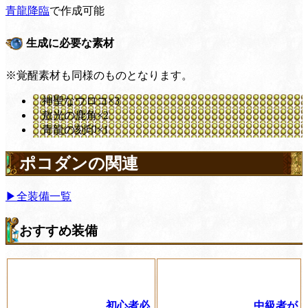
青龍降臨
で作成可能
生成に必要な素材
※覚醒素材も同様のものとなります。
神聖なウロコ×3
敖光の鹿角×2
青龍の刻印×1
ポコダンの関連
▶全装備一覧
おすすめ装備
初心者必
中級者が