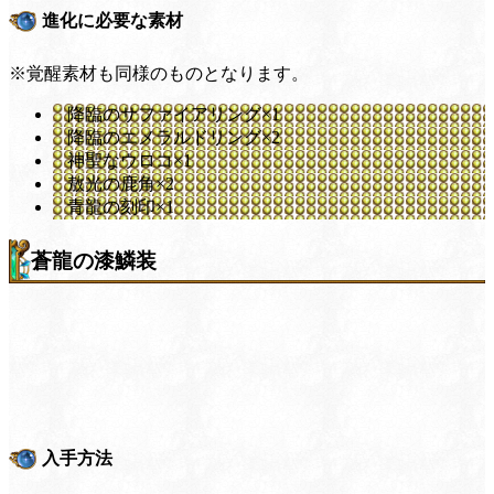
進化に必要な素材
※覚醒素材も同様のものとなります。
降臨のサファイアリング×1
降臨のエメラルドリング×2
神聖なウロコ×1
敖光の鹿角×2
青龍の刻印×1
蒼龍の漆鱗装
入手方法