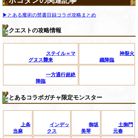
ポコダンの関連記事
▶とある魔術の禁書目録コラボ攻略まとめ
クエストの攻略情報
ステイル＝マ
神裂火
グヌス襲来
織降臨
一方通行超絶
降臨
とあるコラボガチャ限定モンスター
上条
インデッ
御坂
土御門
当麻
クス
美琴
元春