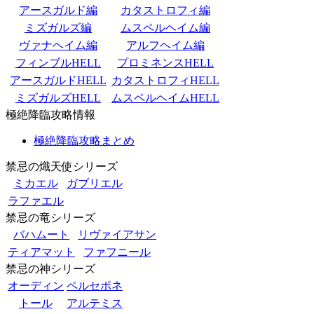
アースガルド編
カタストロフィ編
ミズガルズ編
ムスペルヘイム編
ヴァナヘイム編
アルフヘイム編
フィンブルHELL
プロミネンスHELL
アースガルドHELL
カタストロフィHELL
ミズガルズHELL
ムスペルヘイムHELL
極絶降臨攻略情報
極絶降臨攻略まとめ
禁忌の熾天使シリーズ
ミカエル
ガブリエル
ラファエル
禁忌の竜シリーズ
バハムート
リヴァイアサン
ティアマット
ファフニール
禁忌の神シリーズ
オーディン
ペルセポネ
トール
アルテミス