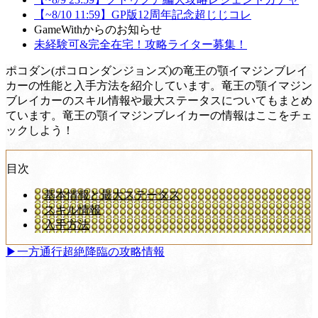
【~8/10 11:59】GP版12周年記念超じじコレ
GameWithからのお知らせ
未経験可&完全在宅！攻略ライター募集！
ポコダン(ポコロンダンジョンズ)の竜王の顎イマジンブレイ
カーの性能と入手方法を紹介しています。竜王の顎イマジン
ブレイカーのスキル情報や最大ステータスについてもまとめ
ています。竜王の顎イマジンブレイカーの情報はここをチェ
ックしよう！
目次
基本情報と最大ステータス
スキル情報
入手方法
▶︎一方通行超絶降臨の攻略情報