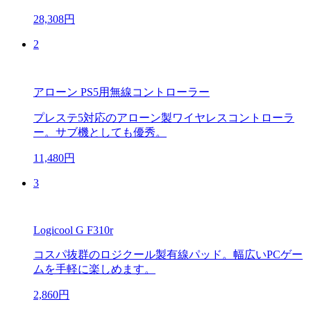
28,308円
2
アローン PS5用無線コントローラー
プレステ5対応のアローン製ワイヤレスコントローラ
ー。サブ機としても優秀。
11,480円
3
Logicool G F310r
コスパ抜群のロジクール製有線パッド。幅広いPCゲー
ムを手軽に楽しめます。
2,860円