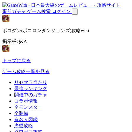
事前ガチャ
ゲーム検索
ログイン
ポコダン(ポコロンダンジョンズ)攻略wiki
掲示板Q&A
トップに戻る
ゲーム攻略一覧を見る
リセマラ当たり
最強ランキング
開催中のガチャ
コラボ情報
全モンスター
全装備
有名人図鑑
序盤攻略
タワポコ攻略