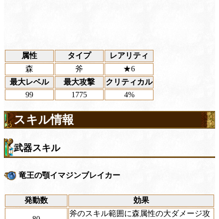
属性
タイプ
レアリティ
森
斧
★6
最大レベル
最大攻撃
クリティカル
99
1775
4%
スキル情報
武器スキル
竜王の顎イマジンブレイカー
発動数
効果
斧のスキル範囲に森属性の大ダメージ攻
80