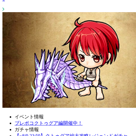
イベント情報
ブレポコクトゥグア編開催中！
ガチャ情報
【~8/9 23:59】クトゥグア編大攻略レジェンドガチャ