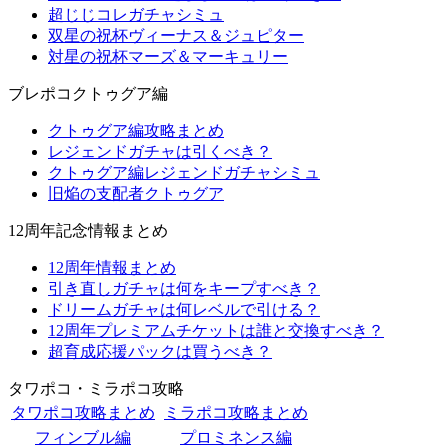
超じじコレガチャシミュ
双星の祝杯ヴィーナス＆ジュピター
対星の祝杯マーズ＆マーキュリー
ブレポコクトゥグア編
クトゥグア編攻略まとめ
レジェンドガチャは引くべき？
クトゥグア編レジェンドガチャシミュ
旧焔の支配者クトゥグア
12周年記念情報まとめ
12周年情報まとめ
引き直しガチャは何をキープすべき？
ドリームガチャは何レベルで引ける？
12周年プレミアムチケットは誰と交換すべき？
超育成応援パックは買うべき？
タワポコ・ミラポコ攻略
タワポコ攻略まとめ
ミラポコ攻略まとめ
フィンブル編
プロミネンス編