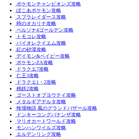
ポケモンチャンピオンズ攻略
ぽこあポケモン攻略
スプラレイダース攻略
時のオカリナ攻略
ペルソナ4ゴールデン攻略
トモコレ攻略
バイオレクイエム攻略
紅の砂漠攻略
デイモン&ベイビー攻略
ポケモンZA攻略
ドラクエ7攻略
仁王3攻略
ドラクエ1・2攻略
桃鉄2攻略
ゴーストオブヨウテイ攻略
メタルギアデルタ攻略
牧場物語 風のグランドバザール攻略
ドンキーコングバナンザ攻略
マリオカートワールド攻略
モンハンワイルズ攻略
エルデンリング攻略