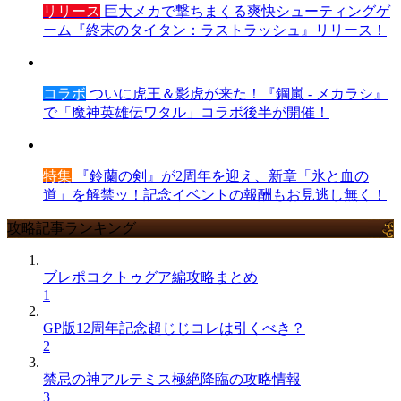
リリース
巨大メカで撃ちまくる爽快シューティングゲ
ーム『終末のタイタン：ラストラッシュ』リリース！
コラボ
ついに虎王＆影虎が来た！『鋼嵐 - メカラシ』
で「魔神英雄伝ワタル」コラボ後半が開催！
特集
『鈴蘭の剣』が2周年を迎え、新章「氷と血の
道」を解禁ッ！記念イベントの報酬もお見逃し無く！
攻略記事ランキング
ブレポコクトゥグア編攻略まとめ
1
GP版12周年記念超じじコレは引くべき？
2
禁忌の神アルテミス極絶降臨の攻略情報
3