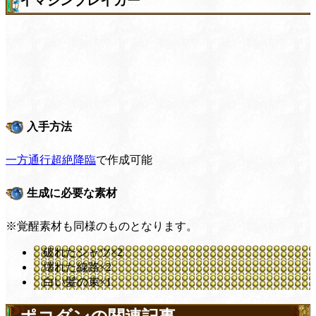
イマジンブレイカー
入手方法
一方通行超絶降臨
で作成可能
生成に必要な素材
※覚醒素材も同様のものとなります。
破れたシャツ×2
壊れた線路×2
白い髪の束×1