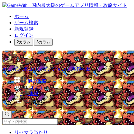
ホーム
ゲーム検索
新規登録
ログイン
2カラム
3カラム
ポコダン(ポコロンダンジョンズ)攻略wiki
他の攻略
コミュ
速報
掲示板
リセマラ当たり