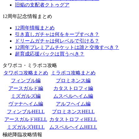
旧焔の支配者クトゥグア
12周年記念情報まとめ
12周年情報まとめ
引き直しガチャは何をキープすべき？
ドリームガチャは何レベルで引ける？
12周年プレミアムチケットは誰と交換すべき？
超育成応援パックは買うべき？
タワポコ・ミラポコ攻略
タワポコ攻略まとめ
ミラポコ攻略まとめ
フィンブル編
プロミネンス編
アースガルド編
カタストロフィ編
ミズガルズ編
ムスペルヘイム編
ヴァナヘイム編
アルフヘイム編
フィンブルHELL
プロミネンスHELL
アースガルドHELL
カタストロフィHELL
ミズガルズHELL
ムスペルヘイムHELL
極絶降臨攻略情報