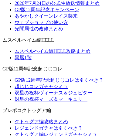
2026年7月24日の公式生放送情報まとめ
GP版12周年記念キャンペーン
あやかしクイーンレイス襲来
ウェブショップの使い方
光闇属性の改修まとめ
ムスペルヘイム編HELL
ムスペルヘイム編HELL攻略まとめ
異層1階
GP版12周年記念超じじコレ
GP版12周年記念超じじコレは引くべき？
超じじコレガチャシミュ
双星の祝杯ヴィーナス＆ジュピター
対星の祝杯マーズ＆マーキュリー
ブレポコクトゥグア編
クトゥグア編攻略まとめ
レジェンドガチャは引くべき？
クトゥグア編レジェンドガチャシミュ