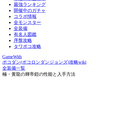
最強ランキング
開催中のガチャ
コラボ情報
全モンスター
全装備
有名人図鑑
序盤攻略
タワポコ攻略
GameWith
ポコダン(ポコロンダンジョンズ)攻略wiki
全装備一覧
極・黄龍の輝帝鎧の性能と入手方法