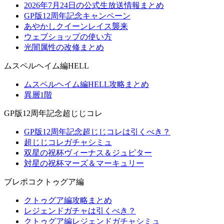
2026年7月24日の公式生放送情報まとめ
GP版12周年記念キャンペーン
あやかしクイーンレイス襲来
ウェブショップの使い方
光闇属性の改修まとめ
ムスペルヘイム編HELL
ムスペルヘイム編HELL攻略まとめ
異層1階
GP版12周年記念超じじコレ
GP版12周年記念超じじコレは引くべき？
超じじコレガチャシミュ
双星の祝杯ヴィーナス＆ジュピター
対星の祝杯マーズ＆マーキュリー
ブレポコクトゥグア編
クトゥグア編攻略まとめ
レジェンドガチャは引くべき？
クトゥグア編レジェンドガチャシミュ