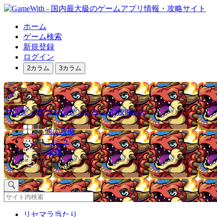
ホーム
ゲーム検索
新規登録
ログイン
2カラム
3カラム
ポコダン(ポコロンダンジョンズ)攻略wiki
他の攻略
コミュ
速報
掲示板
リセマラ当たり