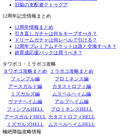
旧焔の支配者クトゥグア
12周年記念情報まとめ
12周年情報まとめ
引き直しガチャは何をキープすべき？
ドリームガチャは何レベルで引ける？
12周年プレミアムチケットは誰と交換すべき？
超育成応援パックは買うべき？
タワポコ・ミラポコ攻略
タワポコ攻略まとめ
ミラポコ攻略まとめ
フィンブル編
プロミネンス編
アースガルド編
カタストロフィ編
ミズガルズ編
ムスペルヘイム編
ヴァナヘイム編
アルフヘイム編
フィンブルHELL
プロミネンスHELL
アースガルドHELL
カタストロフィHELL
ミズガルズHELL
ムスペルヘイムHELL
極絶降臨攻略情報