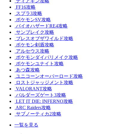
ティアキン攻略
FF16攻略
スプラ3攻略
ポケモンSV攻略
バイオハザードRE4攻略
サンブレイク攻略
ブレスオブザワイルド攻略
ポケモン剣盾攻略
アルセウス攻略
ポケモンダイパリメイク攻略
ポケモンユナイト攻略
あつ森攻略
ユニコーンオーバーロード攻略
ロストジャッジメント攻略
VALORANT攻略
バルダーズゲート3攻略
LET IT DIE: INFERNO攻略
ARC Raiders攻略
サブノーティカ2攻略
一覧を見る