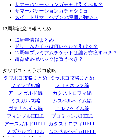
サマーバケーションガチャは引くべき？
サマーバケーションガチャシミュ
スイートサマーヘブンの評価と強い点
12周年記念情報まとめ
12周年情報まとめ
ドリームガチャは何レベルで引ける？
12周年プレミアムチケットは誰と交換すべき？
超育成応援パックは買うべき？
タワポコ・ミラポコ攻略
タワポコ攻略まとめ
ミラポコ攻略まとめ
フィンブル編
プロミネンス編
アースガルド編
カタストロフィ編
ミズガルズ編
ムスペルヘイム編
ヴァナヘイム編
アルフヘイム編
フィンブルHELL
プロミネンスHELL
アースガルドHELL
カタストロフィHELL
ミズガルズHELL
ムスペルヘイムHELL