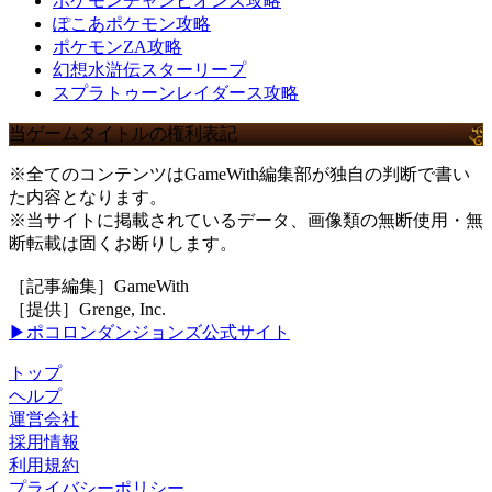
ポケモンチャンピオンズ攻略
ぽこあポケモン攻略
ポケモンZA攻略
幻想水滸伝スターリープ
スプラトゥーンレイダース攻略
当ゲームタイトルの権利表記
※全てのコンテンツはGameWith編集部が独自の判断で書い
た内容となります。
※当サイトに掲載されているデータ、画像類の無断使用・無
断転載は固くお断りします。
［記事編集］GameWith
［提供］Grenge, Inc.
▶ポコロンダンジョンズ公式サイト
トップ
ヘルプ
運営会社
採用情報
利用規約
プライバシーポリシー