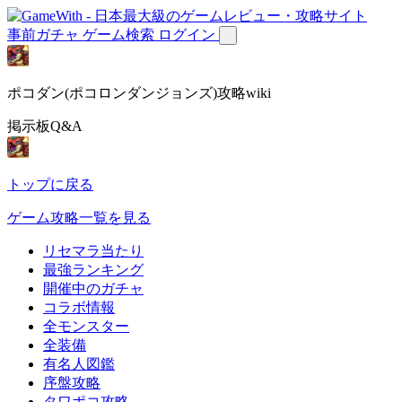
事前ガチャ
ゲーム検索
ログイン
ポコダン(ポコロンダンジョンズ)攻略wiki
掲示板Q&A
トップに戻る
ゲーム攻略一覧を見る
リセマラ当たり
最強ランキング
開催中のガチャ
コラボ情報
全モンスター
全装備
有名人図鑑
序盤攻略
タワポコ攻略