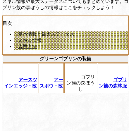
スキル情報や最大ステータスについてもまとめています。ゴ
ブリン族の森ぼうしの情報はここをチェックしよう！
目次
基本情報と最大ステータス
スキル情報
入手方法
グリーンゴブリンの装備
ゴブリ
アースツ
アー
ゴブリ
ン族の森ぼう
インエッジ・改
スボウ・改
ン族の森林服
し