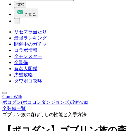
検索
ご意見
リセマラ当たり
最強ランキング
開催中のガチャ
コラボ情報
全モンスター
全装備
有名人図鑑
序盤攻略
タワポコ攻略
GameWith
ポコダン(ポコロンダンジョンズ)攻略wiki
全装備一覧
ゴブリン族の森ぼうしの性能と入手方法
【ポコダン】ゴブリン族の森