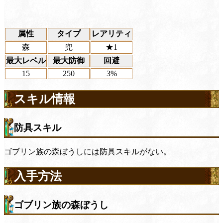
属性
タイプ
レアリティ
森
兜
★1
最大レベル
最大防御
回避
15
250
3%
スキル情報
防具スキル
ゴブリン族の森ぼうしには防具スキルがない。
入手方法
ゴブリン族の森ぼうし