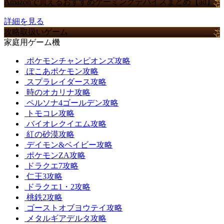
Amazonで買えるおすすめゲーミングデバイスまとめ【ad】
詳細を見る
攻略取扱いゲーム
家庭用ゲーム機
ポケモンチャンピオンズ攻略
ぽこあポケモン攻略
スプラレイダース攻略
時のオカリナ攻略
ペルソナ4ゴールデン攻略
トモコレ攻略
バイオレクイエム攻略
紅の砂漠攻略
デイモン&ベイビー攻略
ポケモンZA攻略
ドラクエ7攻略
仁王3攻略
ドラクエ1・2攻略
桃鉄2攻略
ゴーストオブヨウテイ攻略
メタルギアデルタ攻略