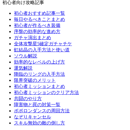
初心者向け攻略記事
初心者おすすめ記事一覧
毎日やるべきことまとめ
初心者が作るべき装備
序盤の効率的な進め方
ガチャ演出まとめ
全体攻撃星5確定ガチャチケ
虹結晶の入手方法と使い道
ソウル解説
効率的なレベルの上げ方
運気解説
降臨のリングの入手方法
限界突破のメリット
初心者ミッションまとめ
初心者ミッションのクリア方法
共闘のやり方
障害物と罠の対策一覧
ポポロンダンスの周回方法
なぞりキャンセル
スキル無効の敵の倒し方