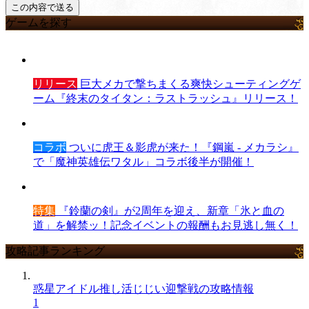
ゲームを探す
リリース
巨大メカで撃ちまくる爽快シューティングゲ
ーム『終末のタイタン：ラストラッシュ』リリース！
コラボ
ついに虎王＆影虎が来た！『鋼嵐 - メカラシ』
で「魔神英雄伝ワタル」コラボ後半が開催！
特集
『鈴蘭の剣』が2周年を迎え、新章「氷と血の
道」を解禁ッ！記念イベントの報酬もお見逃し無く！
攻略記事ランキング
惑星アイドル推し活じじい迎撃戦の攻略情報
1