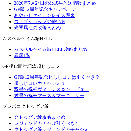
2026年7月24日の公式生放送情報まとめ
GP版12周年記念キャンペーン
あやかしクイーンレイス襲来
ウェブショップの使い方
光闇属性の改修まとめ
ムスペルヘイム編HELL
ムスペルヘイム編HELL攻略まとめ
異層1階
GP版12周年記念超じじコレ
GP版12周年記念超じじコレは引くべき？
超じじコレガチャシミュ
双星の祝杯ヴィーナス＆ジュピター
対星の祝杯マーズ＆マーキュリー
ブレポコクトゥグア編
クトゥグア編攻略まとめ
レジェンドガチャは引くべき？
クトゥグア編レジェンドガチャシミュ