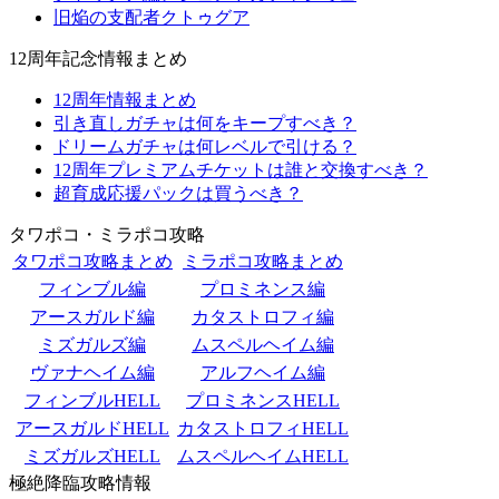
旧焔の支配者クトゥグア
12周年記念情報まとめ
12周年情報まとめ
引き直しガチャは何をキープすべき？
ドリームガチャは何レベルで引ける？
12周年プレミアムチケットは誰と交換すべき？
超育成応援パックは買うべき？
タワポコ・ミラポコ攻略
タワポコ攻略まとめ
ミラポコ攻略まとめ
フィンブル編
プロミネンス編
アースガルド編
カタストロフィ編
ミズガルズ編
ムスペルヘイム編
ヴァナヘイム編
アルフヘイム編
フィンブルHELL
プロミネンスHELL
アースガルドHELL
カタストロフィHELL
ミズガルズHELL
ムスペルヘイムHELL
極絶降臨攻略情報