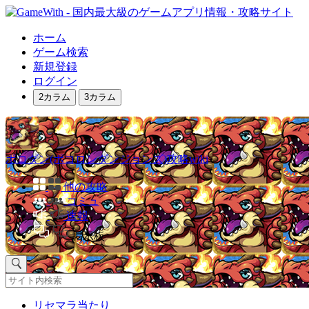
ホーム
ゲーム検索
新規登録
ログイン
2カラム
3カラム
ポコダン(ポコロンダンジョンズ)攻略wiki
他の攻略
コミュ
速報
掲示板
リセマラ当たり