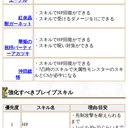
エーテル
・スキルでHP回復ができる
紅炎晶
・スキルで受けるダメージを1にできる
獣ガーネット
・スキルでHP回復ができる
華焔の
・スキルで呪い対策ができる
祝枡パーティ
ーアカツキ
・スキルでHP回復ができる
・7凸時のスキルで火属性モンスターのスキ
沖田総
ルとCSが必中になる
悟
強化すべきブレイブスキル
優先度
スキル名
理由/目安
・先制攻撃を耐えられる
まで
1
HP
・レベル30~35ぐらいまで