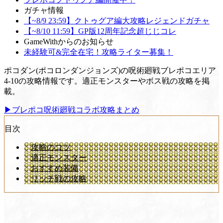
ガチャ情報
【~8/9 23:59】クトゥグア編大攻略レジェンドガチャ
【~8/10 11:59】GP版12周年記念超じじコレ
GameWithからのお知らせ
未経験可&完全在宅！攻略ライター募集！
ポコダン(ポコロンダンジョンズ)の呪術廻戦ブレポコエリア
4-10の攻略情報です。適正モンスターやボス戦の攻略を掲
載。
▶︎ブレポコ呪術廻戦コラボ攻略まとめ
目次
攻略のコツ
適正モンスター
おすすめ装備
リッチ戦の攻略