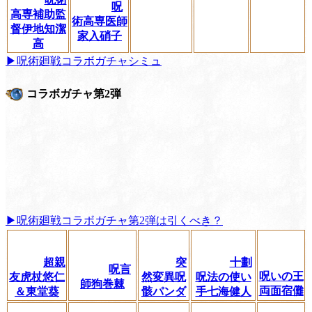
呪
高専補助監
術高専医師
督伊地知潔
家入硝子
高
▶呪術廻戦コラボガチャシミュ
コラボガチャ第2弾
▶呪術廻戦コラボガチャ第2弾は引くべき？
超親
突
十劃
呪言
呪いの王
友虎杖悠仁
然変異呪
呪法の使い
師狗巻棘
両面宿儺
＆東堂葵
骸パンダ
手七海健人