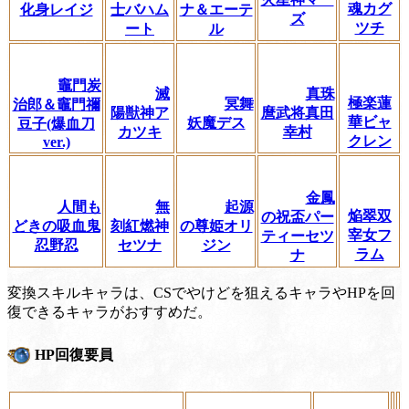
魂カグ
化身レイジ
士バハム
ナ＆エーテ
ズ
ツチ
ート
ル
竈門炭
滅
真珠
極楽蓮
冥舞
治郎＆竈門禰
陽獣神ア
麿武将真田
華ビャ
妖魔デス
豆子(爆血刀
カツキ
幸村
クレン
ver.)
金鳳
人間も
無
起源
焔翠双
の祝盃パー
どきの吸血鬼
刻紅燃神
の尊姫オリ
宰女フ
ティーセツ
忍野忍
セツナ
ジン
ラム
ナ
変換スキルキャラは、CSでやけどを狙えるキャラやHPを回
復できるキャラがおすすめだ。
HP回復要員