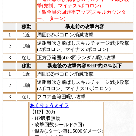
撃(先制、マイナス5ポコロン)
・
敵全員の回避率アップ(スキルカウンタ
ー、1ターン)
移動
暴走前の攻撃内容
1
1近
周囲(32)ポコロン消滅攻撃
遠距離吹き飛ばしスキルチャージ減少攻撃
1軸
2
(2ポコロン、マイナス5ポコロン)
3
なし
正方形範囲(4)×8回ランダム呪い攻撃
移動
暴走後の攻撃内容※HP約33%以下
1
1近
周囲(32)ポコロン消滅攻撃
遠距離吹き飛ばしスキルチャージ減少攻撃
1軸
2
(2ポコロン、マイナス10ポコロン)
3
なし
フロア全範囲呪い攻撃
あくりょうミイラ
【HP】30万
・HP吸収無効
・攻撃回数シールド(5回)
・恨み(1ターン毎に5000ダメージ)