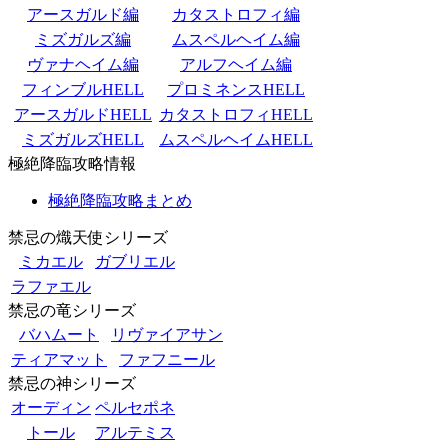
アースガルド編
カタストロフィ編
ミズガルズ編
ムスペルヘイム編
ヴァナヘイム編
アルフヘイム編
フィンブルHELL
プロミネンスHELL
アースガルドHELL
カタストロフィHELL
ミズガルズHELL
ムスペルヘイムHELL
極絶降臨攻略情報
極絶降臨攻略まとめ
禁忌の熾天使シリーズ
ミカエル
ガブリエル
ラファエル
禁忌の竜シリーズ
バハムート
リヴァイアサン
ティアマット
ファフニール
禁忌の神シリーズ
オーディン
ペルセポネ
トール
アルテミス