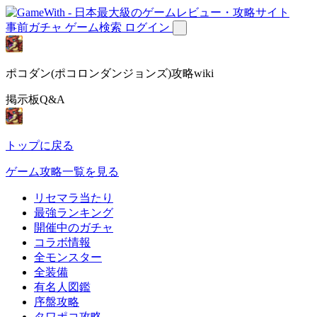
事前ガチャ
ゲーム検索
ログイン
ポコダン(ポコロンダンジョンズ)攻略wiki
掲示板Q&A
トップに戻る
ゲーム攻略一覧を見る
リセマラ当たり
最強ランキング
開催中のガチャ
コラボ情報
全モンスター
全装備
有名人図鑑
序盤攻略
タワポコ攻略