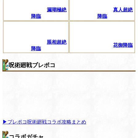
漏瑚極絶
真人超絶
降臨
降臨
脹相超絶
花御降臨
降臨
呪術廻戦ブレポコ
▶︎ブレポコ呪術廻戦コラボ攻略まとめ
コラボガチャ