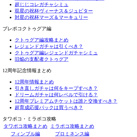
超じじコレガチャシミュ
双星の祝杯ヴィーナス＆ジュピター
対星の祝杯マーズ＆マーキュリー
ブレポコクトゥグア編
クトゥグア編攻略まとめ
レジェンドガチャは引くべき？
クトゥグア編レジェンドガチャシミュ
旧焔の支配者クトゥグア
12周年記念情報まとめ
12周年情報まとめ
引き直しガチャは何をキープすべき？
ドリームガチャは何レベルで引ける？
12周年プレミアムチケットは誰と交換すべき？
超育成応援パックは買うべき？
タワポコ・ミラポコ攻略
タワポコ攻略まとめ
ミラポコ攻略まとめ
フィンブル編
プロミネンス編