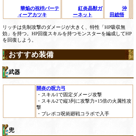
華焔の祝枡パーテ
紅炎晶獣ガ
沖
ィーアカツキ
ーネット
田総悟
リッチは先制攻撃のダメージが大きく、特性「HP吸収無
効」を持つ。HP回復スキルを持つモンスターを編成してHP
を回復しよう。
おすすめ装備
武器
開炎の呪力弓
・スキル1で固定ダメージ攻撃
・スキル2で縦3列に攻撃力×15倍の火属性攻
撃
・ブレポコ呪術廻戦コラボで入手
兜