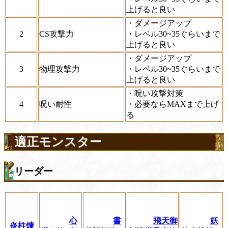
上げると良い
・ダメージアップ
2
CS攻撃力
・レベル30~35ぐらいまで
上げると良い
・ダメージアップ
3
物理攻撃力
・レベル30~35ぐらいまで
上げると良い
・呪い攻撃対策
4
呪い耐性
・必要ならMAXまで上げ
る
適正モンスター
リーダー
心
書
飛天御
妖
炎柱煉