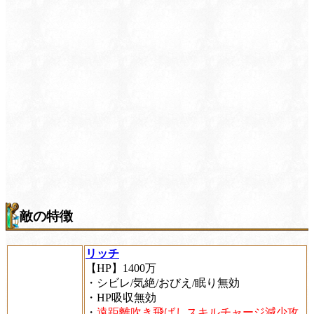
敵の特徴
リッチ
【HP】1400万
・シビレ/気絶/おびえ/眠り無効
・HP吸収無効
・
遠距離吹き飛ばしスキルチャージ減少攻