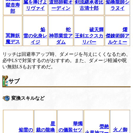
臓を捧げよ
道部師範オ
剣流継承者比
焔喚龍師シ
獄杏寿
リヴァイ
ーディン
古清十郎
ラヌイ
郎
焔
蛇
破天輝
燿
冥舞妖
雷の化身レ
神罪業世ア
王剣エクスカ
傑錬術師ア
魔デス
イジ
ダム
リバー
ルケミー
リッチは回避率アップ時、ダメージを与えにくくなるため、
必中LSで対策するのがおすすめ。また、ダメージ軽減や呪
い無効LSもおすすめだ。
サブ
変換スキルなど
星
華燭
熒赩
火ノ御
焔雷の
裁の龍喚
の儀装セツ
火星神マー