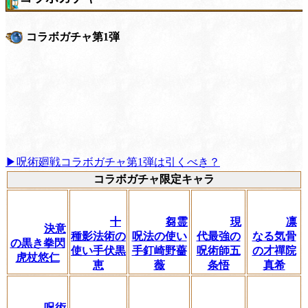
コラボガチャ第1弾
▶呪術廻戦コラボガチャ第1弾は引くべき？
コラボガチャ限定キャラ
十
芻霊
現
凛
決意
種影法術の
呪法の使い
代最強の
なる気骨
の黒き拳閃
使い手伏黒
手釘崎野薔
呪術師五
の才禪院
虎杖悠仁
恵
薇
条悟
真希
呪術