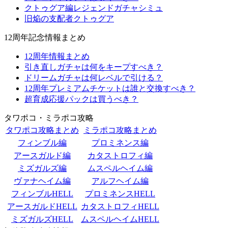
クトゥグア編レジェンドガチャシミュ
旧焔の支配者クトゥグア
12周年記念情報まとめ
12周年情報まとめ
引き直しガチャは何をキープすべき？
ドリームガチャは何レベルで引ける？
12周年プレミアムチケットは誰と交換すべき？
超育成応援パックは買うべき？
タワポコ・ミラポコ攻略
タワポコ攻略まとめ
ミラポコ攻略まとめ
フィンブル編
プロミネンス編
アースガルド編
カタストロフィ編
ミズガルズ編
ムスペルヘイム編
ヴァナヘイム編
アルフヘイム編
フィンブルHELL
プロミネンスHELL
アースガルドHELL
カタストロフィHELL
ミズガルズHELL
ムスペルヘイムHELL