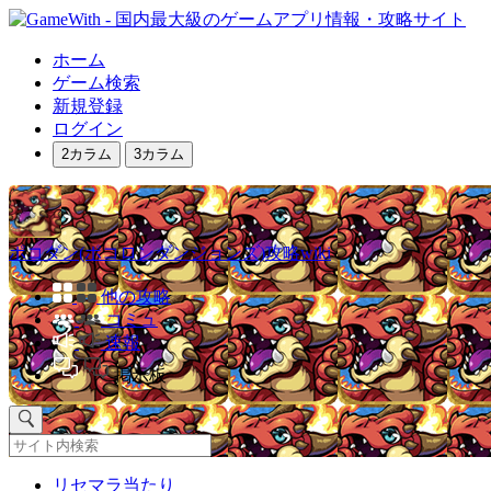
ホーム
ゲーム検索
新規登録
ログイン
2カラム
3カラム
ポコダン(ポコロンダンジョンズ)攻略wiki
他の攻略
コミュ
速報
掲示板
リセマラ当たり