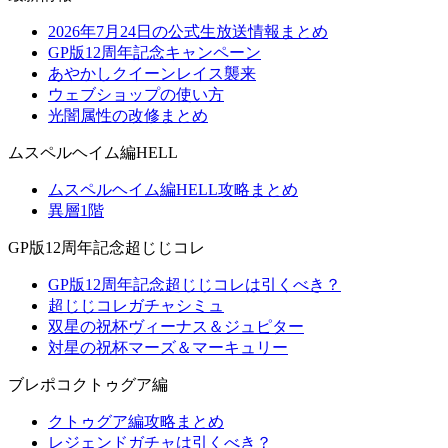
2026年7月24日の公式生放送情報まとめ
GP版12周年記念キャンペーン
あやかしクイーンレイス襲来
ウェブショップの使い方
光闇属性の改修まとめ
ムスペルヘイム編HELL
ムスペルヘイム編HELL攻略まとめ
異層1階
GP版12周年記念超じじコレ
GP版12周年記念超じじコレは引くべき？
超じじコレガチャシミュ
双星の祝杯ヴィーナス＆ジュピター
対星の祝杯マーズ＆マーキュリー
ブレポコクトゥグア編
クトゥグア編攻略まとめ
レジェンドガチャは引くべき？