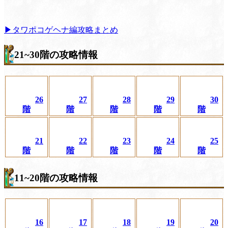
▶タワポコゲヘナ編攻略まとめ
21~30階の攻略情報
26
27
28
29
30
階
階
階
階
階
21
22
23
24
25
階
階
階
階
階
11~20階の攻略情報
16
17
18
19
20