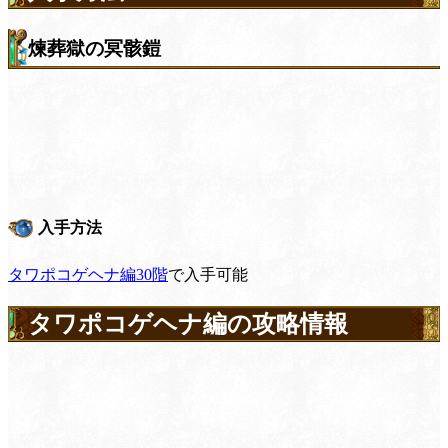
煉葬獄の冥骸鎧
入手方法
タワポコゲヘナ編30階
で入手可能
タワポコゲヘナ編の攻略情報