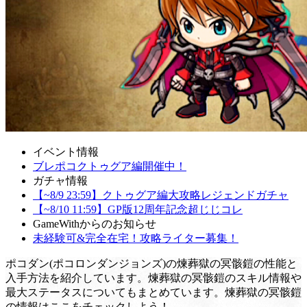
イベント情報
ブレポコクトゥグア編開催中！
ガチャ情報
【~8/9 23:59】クトゥグア編大攻略レジェンドガチャ
【~8/10 11:59】GP版12周年記念超じじコレ
GameWithからのお知らせ
未経験可&完全在宅！攻略ライター募集！
ポコダン(ポコロンダンジョンズ)の煉葬獄の冥骸鎧の性能と
入手方法を紹介しています。煉葬獄の冥骸鎧のスキル情報や
最大ステータスについてもまとめています。煉葬獄の冥骸鎧
の情報はここをチェックしよう！