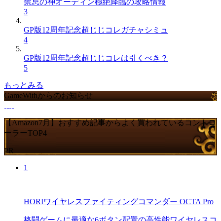
禁忌の神オーディン極絶降臨の攻略情報
3
GP版12周年記念超じじコレガチャシミュ
4
GP版12周年記念超じじコレは引くべき？
5
もっとみる
GameWithからのお知らせ
【Amazon7月】おすすめ記事からよく買われているコントロ
ーラーTOP4
PR
1
HORIワイヤレスファイティングコマンダー OCTA Pro
格闘ゲームに最適な6ボタン配置の高性能ワイヤレスコ