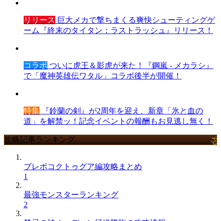
リリース
巨大メカで撃ちまくる爽快シューティングゲ
ーム『終末のタイタン：ラストラッシュ』リリース！
コラボ
ついに虎王＆影虎が来た！『鋼嵐 - メカラシ』
で「魔神英雄伝ワタル」コラボ後半が開催！
特集
『鈴蘭の剣』が2周年を迎え、新章「氷と血の
道」を解禁ッ！記念イベントの報酬もお見逃し無く！
攻略記事ランキング
ブレポコクトゥグア編攻略まとめ
1
最強モンスターランキング
2