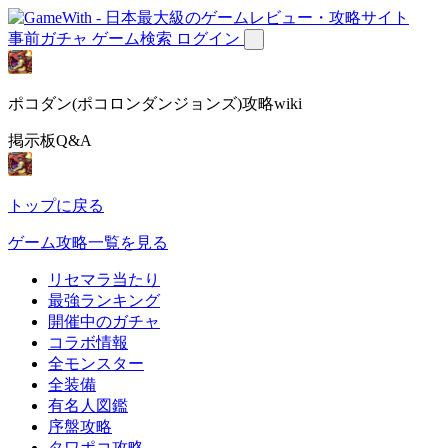
事前ガチャ
ゲーム検索
ログイン
ポコダン(ポコロンダンジョンズ)攻略wiki
掲示板Q&A
トップに戻る
ゲーム攻略一覧を見る
リセマラ当たり
最強ランキング
開催中のガチャ
コラボ情報
全モンスター
全装備
有名人図鑑
序盤攻略
タワポコ攻略