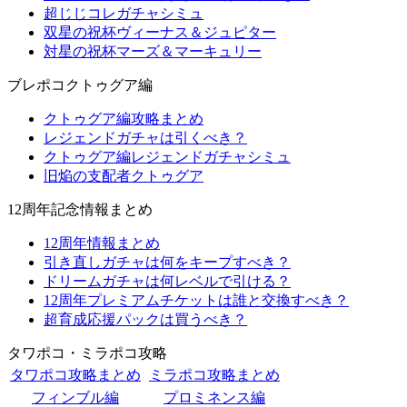
超じじコレガチャシミュ
双星の祝杯ヴィーナス＆ジュピター
対星の祝杯マーズ＆マーキュリー
ブレポコクトゥグア編
クトゥグア編攻略まとめ
レジェンドガチャは引くべき？
クトゥグア編レジェンドガチャシミュ
旧焔の支配者クトゥグア
12周年記念情報まとめ
12周年情報まとめ
引き直しガチャは何をキープすべき？
ドリームガチャは何レベルで引ける？
12周年プレミアムチケットは誰と交換すべき？
超育成応援パックは買うべき？
タワポコ・ミラポコ攻略
タワポコ攻略まとめ
ミラポコ攻略まとめ
フィンブル編
プロミネンス編