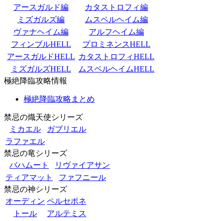
アースガルド編
カタストロフィ編
ミズガルズ編
ムスペルヘイム編
ヴァナヘイム編
アルフヘイム編
フィンブルHELL
プロミネンスHELL
アースガルドHELL
カタストロフィHELL
ミズガルズHELL
ムスペルヘイムHELL
極絶降臨攻略情報
極絶降臨攻略まとめ
禁忌の熾天使シリーズ
ミカエル
ガブリエル
ラファエル
禁忌の竜シリーズ
バハムート
リヴァイアサン
ティアマット
ファフニール
禁忌の神シリーズ
オーディン
ペルセポネ
トール
アルテミス