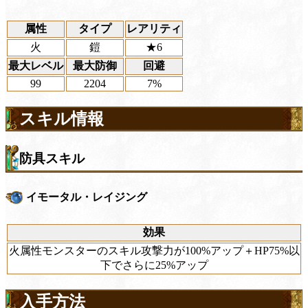
属性
タイプ
レアリティ
火
鎧
★6
最大レベル
最大防御
回避
99
2204
7%
スキル情報
防具スキル
イモータル・レイジング
効果
火属性モンスターのスキル攻撃力が100%アップ＋HP75%以
下でさらに25%アップ
入手方法