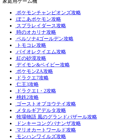
家庭用ゲーム機
ポケモンチャンピオンズ攻略
ぽこあポケモン攻略
スプラレイダース攻略
時のオカリナ攻略
ペルソナ4ゴールデン攻略
トモコレ攻略
バイオレクイエム攻略
紅の砂漠攻略
デイモン&ベイビー攻略
ポケモンZA攻略
ドラクエ7攻略
仁王3攻略
ドラクエ1・2攻略
桃鉄2攻略
ゴーストオブヨウテイ攻略
メタルギアデルタ攻略
牧場物語 風のグランドバザール攻略
ドンキーコングバナンザ攻略
マリオカートワールド攻略
モンハンワイルズ攻略