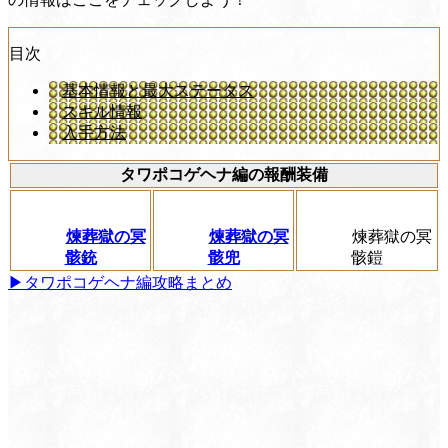
目次
基本情報と最大ステータス
スキル情報
入手方法
タワポコゲヘナ編の報酬装備
煉葬獄の冥
煉葬獄の冥
煉葬獄の冥
骸銃
骸兜
骸鎧
▶タワポコゲヘナ編攻略まとめ