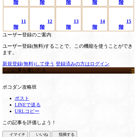
階
階
階
階
階
11
12
13
14
15
階
階
階
階
階
ユーザー登録のご案内
ユーザー登録(無料)することで、この機能を使うことができ
ます。
新規登録(無料)して使う
登録済みの方はログイン
この記事を書いた人
ポコダン攻略班
ポスト
LINEで送る
URLコピー
この記事を評価しよう！
イマイチ
いいね
指摘する