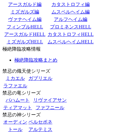
アースガルド編
カタストロフィ編
ミズガルズ編
ムスペルヘイム編
ヴァナヘイム編
アルフヘイム編
フィンブルHELL
プロミネンスHELL
アースガルドHELL
カタストロフィHELL
ミズガルズHELL
ムスペルヘイムHELL
極絶降臨攻略情報
極絶降臨攻略まとめ
禁忌の熾天使シリーズ
ミカエル
ガブリエル
ラファエル
禁忌の竜シリーズ
バハムート
リヴァイアサン
ティアマット
ファフニール
禁忌の神シリーズ
オーディン
ペルセポネ
トール
アルテミス