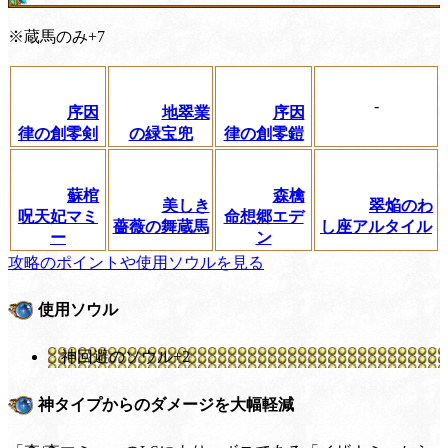
※蔵馬のみ+7
-
序因
地翠業
序因
律の創零剣
の緑宝兜
律の創零鎧
蘇棺
森檎
美しき
翠焔のわ
呪天妃マミ
命想郷エデ
薔薇の舞蔵馬
し座アルタイル
ー
ン
攻略のポイントや使用ソウルを見る
使用ソウル
神回避のソウル+2
神タイプからのダメージを大幅軽減