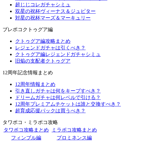
超じじコレガチャシミュ
双星の祝杯ヴィーナス＆ジュピター
対星の祝杯マーズ＆マーキュリー
ブレポコクトゥグア編
クトゥグア編攻略まとめ
レジェンドガチャは引くべき？
クトゥグア編レジェンドガチャシミュ
旧焔の支配者クトゥグア
12周年記念情報まとめ
12周年情報まとめ
引き直しガチャは何をキープすべき？
ドリームガチャは何レベルで引ける？
12周年プレミアムチケットは誰と交換すべき？
超育成応援パックは買うべき？
タワポコ・ミラポコ攻略
タワポコ攻略まとめ
ミラポコ攻略まとめ
フィンブル編
プロミネンス編