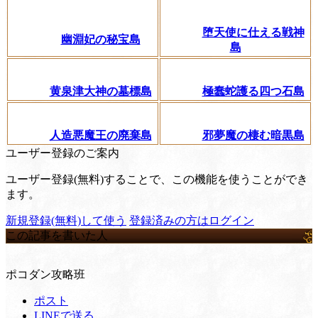
堕天使に仕える戦神
幽淵妃の秘宝島
島
黄泉津大神の墓標島
極蠢蛇護る四つ石島
人造悪魔王の廃棄島
邪夢魔の棲む暗黒島
ユーザー登録のご案内
ユーザー登録(無料)することで、この機能を使うことができ
ます。
新規登録(無料)して使う
登録済みの方はログイン
この記事を書いた人
ポコダン攻略班
ポスト
LINEで送る