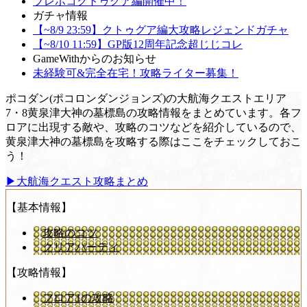
ブレポコクトゥグア編開催中！
ガチャ情報
【~8/9 23:59】クトゥグア編大攻略レジェンドガチャ
【~8/10 11:59】GP版12周年記念超じじコレ
GameWithからのお知らせ
未経験可&完全在宅！攻略ライター募集！
ポコダン(ポコロンダンジョンズ)の大航海クエストエリア
7・8黄泉津大神の墓標島の攻略情報をまとめています。各フ
ロアに出現する敵や、攻略のコツなどを紹介しているので、
黄泉津大神の墓標島を攻略する際はここをチェックしておこ
う！
▶大航海クエスト攻略まとめ
【基本情報】
攻略のコツ
クリアパーティ
【攻略情報】
フロア1の攻略