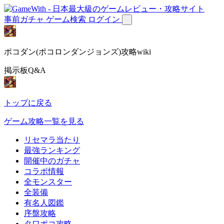
事前ガチャ
ゲーム検索
ログイン
ポコダン(ポコロンダンジョンズ)攻略wiki
掲示板Q&A
トップに戻る
ゲーム攻略一覧を見る
リセマラ当たり
最強ランキング
開催中のガチャ
コラボ情報
全モンスター
全装備
有名人図鑑
序盤攻略
タワポコ攻略