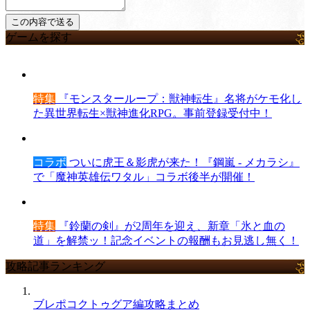
ゲームを探す
特集
『モンスターループ：獣神転生』名将がケモ化し
た異世界転生×獣神進化RPG。事前登録受付中！
コラボ
ついに虎王＆影虎が来た！『鋼嵐 - メカラシ』
で「魔神英雄伝ワタル」コラボ後半が開催！
特集
『鈴蘭の剣』が2周年を迎え、新章「氷と血の
道」を解禁ッ！記念イベントの報酬もお見逃し無く！
攻略記事ランキング
ブレポコクトゥグア編攻略まとめ