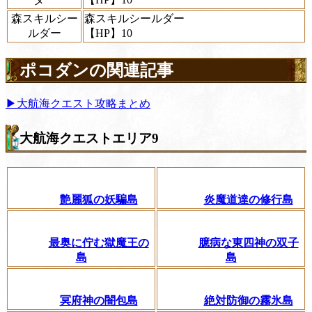
森スキルシー
森スキルシールダー
ルダー
【HP】10
ポコダンの関連記事
▶大航海クエスト攻略まとめ
大航海クエストエリア9
艶麗狐の妖騙島
炎魔道達の修行島
最奥に佇む獄魔王の
臆病な東四神の双子
島
島
冥府神の闇包島
絶対防御の霧氷島