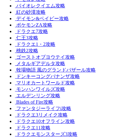
バイオレクイエム攻略
紅の砂漠攻略
デイモン&ベイビー攻略
ポケモンZA攻略
ドラクエ7攻略
仁王3攻略
ドラクエ1・2攻略
桃鉄2攻略
ゴーストオブヨウテイ攻略
メタルギアデルタ攻略
牧場物語 風のグランドバザール攻略
ドンキーコングバナンザ攻略
マリオカートワールド攻略
モンハンワイルズ攻略
エルデンリング攻略
Blades of Fire攻略
ファンタジーライフi攻略
ドラクエ3リメイク攻略
ドラクエ10オフライン攻略
ドラクエ11攻略
ドラクエモンスターズ3攻略