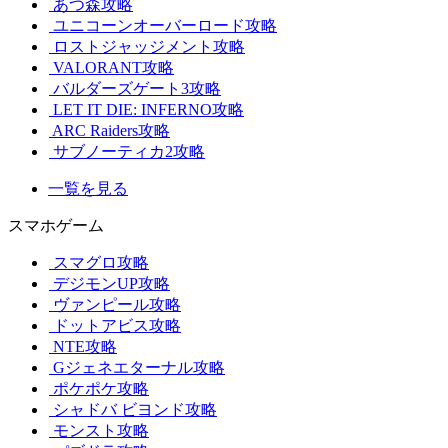
あつ森攻略
ユニコーンオーバーロード攻略
ロストジャッジメント攻略
VALORANT攻略
バルダーズゲート3攻略
LET IT DIE: INFERNO攻略
ARC Raiders攻略
サブノーティカ2攻略
一覧を見る
スマホゲーム
スマグロ攻略
デジモンUP攻略
ヴァンピール攻略
ドットアビス攻略
NTE攻略
Gジェネエターナル攻略
ポケポケ攻略
シャドバ ビヨンド攻略
モンスト攻略