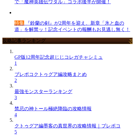
で「魔神英雄伝ワタル」コラボ後半が開催！
特集
『鈴蘭の剣』が2周年を迎え、新章「氷と血の
道」を解禁ッ！記念イベントの報酬もお見逃し無く！
攻略記事ランキング
GP版12周年記念超じじコレガチャシミュ
1
ブレポコクトゥグア編攻略まとめ
2
最強モンスターランキング
3
禁忌の神トール極絶降臨の攻略情報
4
クトゥグア編墨客の真世界の攻略情報｜ブレポコ
5