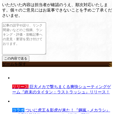
いただいた内容は担当者が確認のうえ、順次対応いたしま
す。個々のご意見にはお返事できないことを予めご了承くだ
さいませ。
ゲームを探す
リリース
巨大メカで撃ちまくる爽快シューティングゲ
ーム『終末のタイタン：ラストラッシュ』リリース！
コラボ
ついに虎王＆影虎が来た！『鋼嵐 - メカラシ』