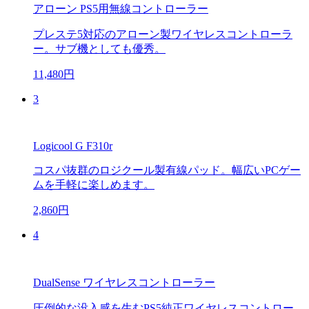
アローン PS5用無線コントローラー
プレステ5対応のアローン製ワイヤレスコントローラ
ー。サブ機としても優秀。
11,480円
3
Logicool G F310r
コスパ抜群のロジクール製有線パッド。幅広いPCゲー
ムを手軽に楽しめます。
2,860円
4
DualSense ワイヤレスコントローラー
圧倒的な没入感を生むPS5純正ワイヤレスコントロー