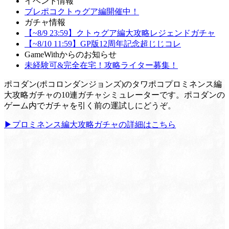
イベント情報
ブレポコクトゥグア編開催中！
ガチャ情報
【~8/9 23:59】クトゥグア編大攻略レジェンドガチャ
【~8/10 11:59】GP版12周年記念超じじコレ
GameWithからのお知らせ
未経験可&完全在宅！攻略ライター募集！
ポコダン(ポコロンダンジョンズ)のタワポコプロミネンス編
大攻略ガチャの10連ガチャシミュレーターです。ポコダンの
ゲーム内でガチャを引く前の運試しにどうぞ。
▶プロミネンス編大攻略ガチャの詳細はこちら