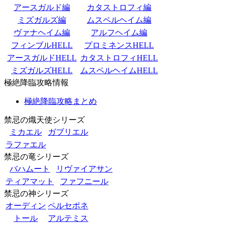
アースガルド編
カタストロフィ編
ミズガルズ編
ムスペルヘイム編
ヴァナヘイム編
アルフヘイム編
フィンブルHELL
プロミネンスHELL
アースガルドHELL
カタストロフィHELL
ミズガルズHELL
ムスペルヘイムHELL
極絶降臨攻略情報
極絶降臨攻略まとめ
禁忌の熾天使シリーズ
ミカエル
ガブリエル
ラファエル
禁忌の竜シリーズ
バハムート
リヴァイアサン
ティアマット
ファフニール
禁忌の神シリーズ
オーディン
ペルセポネ
トール
アルテミス