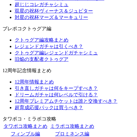
超じじコレガチャシミュ
双星の祝杯ヴィーナス＆ジュピター
対星の祝杯マーズ＆マーキュリー
ブレポコクトゥグア編
クトゥグア編攻略まとめ
レジェンドガチャは引くべき？
クトゥグア編レジェンドガチャシミュ
旧焔の支配者クトゥグア
12周年記念情報まとめ
12周年情報まとめ
引き直しガチャは何をキープすべき？
ドリームガチャは何レベルで引ける？
12周年プレミアムチケットは誰と交換すべき？
超育成応援パックは買うべき？
タワポコ・ミラポコ攻略
タワポコ攻略まとめ
ミラポコ攻略まとめ
フィンブル編
プロミネンス編