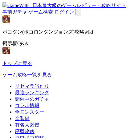
事前ガチャ
ゲーム検索
ログイン
ポコダン(ポコロンダンジョンズ)攻略wiki
掲示板Q&A
トップに戻る
ゲーム攻略一覧を見る
リセマラ当たり
最強ランキング
開催中のガチャ
コラボ情報
全モンスター
全装備
有名人図鑑
序盤攻略
タワポコ攻略