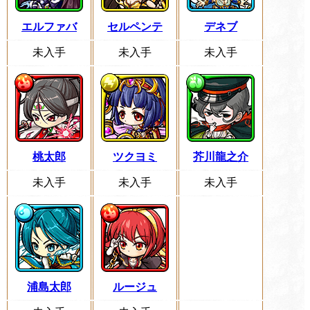
エルファバ
セルペンテ
デネブ
未入手
未入手
未入手
桃太郎
ツクヨミ
芥川龍之介
未入手
未入手
未入手
浦島太郎
ルージュ