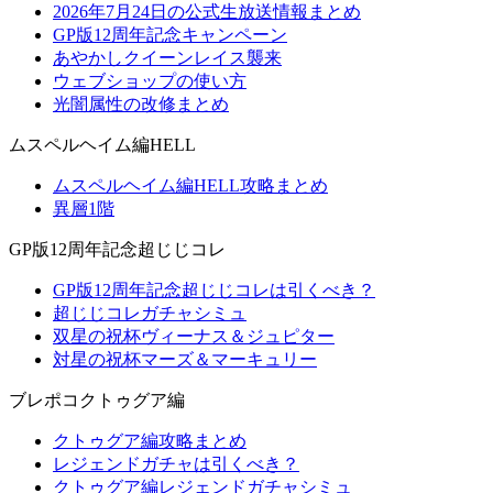
2026年7月24日の公式生放送情報まとめ
GP版12周年記念キャンペーン
あやかしクイーンレイス襲来
ウェブショップの使い方
光闇属性の改修まとめ
ムスペルヘイム編HELL
ムスペルヘイム編HELL攻略まとめ
異層1階
GP版12周年記念超じじコレ
GP版12周年記念超じじコレは引くべき？
超じじコレガチャシミュ
双星の祝杯ヴィーナス＆ジュピター
対星の祝杯マーズ＆マーキュリー
ブレポコクトゥグア編
クトゥグア編攻略まとめ
レジェンドガチャは引くべき？
クトゥグア編レジェンドガチャシミュ