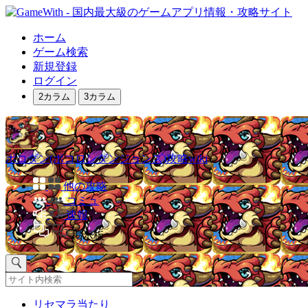
ホーム
ゲーム検索
新規登録
ログイン
2カラム
3カラム
ポコダン(ポコロンダンジョンズ)攻略wiki
他の攻略
コミュ
速報
掲示板
リセマラ当たり