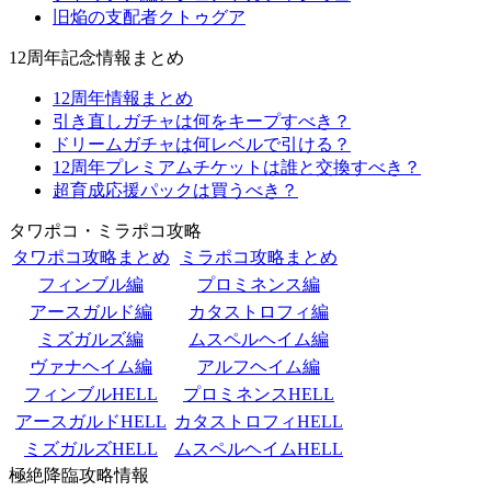
旧焔の支配者クトゥグア
12周年記念情報まとめ
12周年情報まとめ
引き直しガチャは何をキープすべき？
ドリームガチャは何レベルで引ける？
12周年プレミアムチケットは誰と交換すべき？
超育成応援パックは買うべき？
タワポコ・ミラポコ攻略
タワポコ攻略まとめ
ミラポコ攻略まとめ
フィンブル編
プロミネンス編
アースガルド編
カタストロフィ編
ミズガルズ編
ムスペルヘイム編
ヴァナヘイム編
アルフヘイム編
フィンブルHELL
プロミネンスHELL
アースガルドHELL
カタストロフィHELL
ミズガルズHELL
ムスペルヘイムHELL
極絶降臨攻略情報