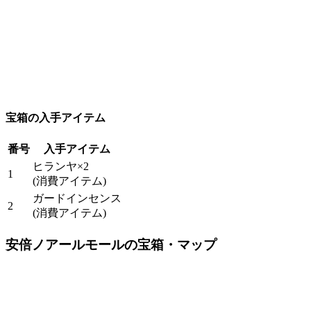
宝箱の入手アイテム
番号
入手アイテム
ヒランヤ×2
1
(消費アイテム)
ガードインセンス
2
(消費アイテム)
安倍ノアールモールの宝箱・マップ