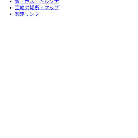
敵・ボス・ペルソナ
宝箱の場所・マップ
関連リンク