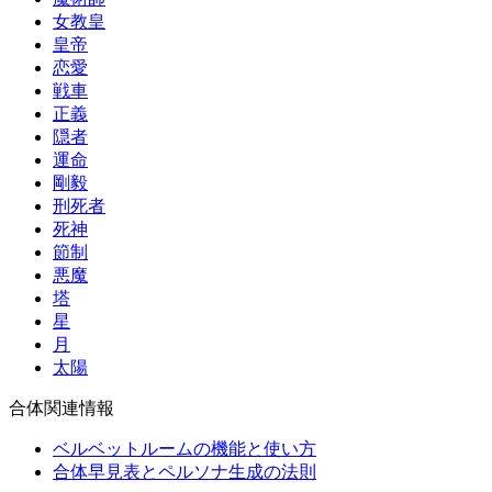
女教皇
皇帝
恋愛
戦車
正義
隠者
運命
剛毅
刑死者
死神
節制
悪魔
塔
星
月
太陽
合体関連情報
ベルベットルームの機能と使い方
合体早見表とペルソナ生成の法則