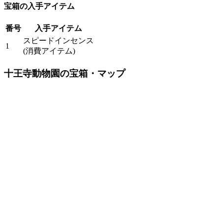
宝箱の入手アイテム
番号
入手アイテム
スピードインセンス
1
(消費アイテム)
十王寺動物園の宝箱・マップ