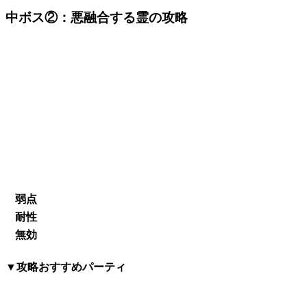
中ボス②：悪融合する霊の攻略
弱点
耐性
無効
▼攻略おすすめパーティ