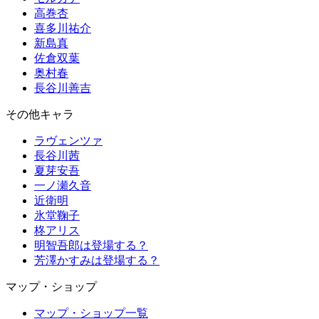
高巻杏
喜多川祐介
新島真
佐倉双葉
奥村春
長谷川善吉
その他キャラ
ラヴェンツァ
長谷川茜
夏芽安吾
一ノ瀬久音
近衛明
氷堂鞠子
柊アリス
明智吾郎は登場する？
芳澤かすみは登場する？
マップ・ショップ
マップ・ショップ一覧