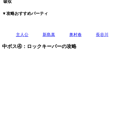
吸収
▼攻略おすすめパーティ
主人公
新島真
奥村春
長谷川
中ボス④：ロックキーパーの攻略