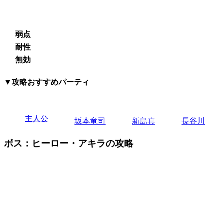
弱点
耐性
無効
▼攻略おすすめパーティ
主人公
坂本竜司
新島真
長谷川
ボス：ヒーロー・アキラの攻略