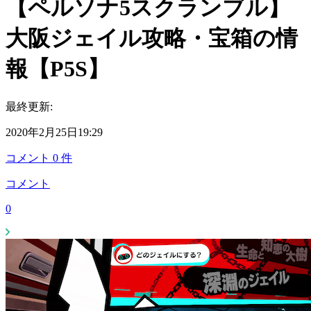
【ペルソナ5スクランブル】
大阪ジェイル攻略・宝箱の情
報【P5S】
最終更新:
2020年2月25日19:29
コメント
0
件
コメント
0