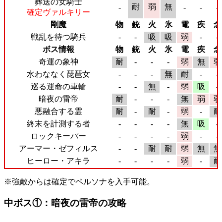
葬送の女騎士
耐
弱
無
-
-
-
-
確定ヴァルキリー
剛魔
物
銃
火
氷
電
疾
念
戦乱を待つ騎兵
-
-
吸
吸
弱
-
-
ボス情報
物
銃
火
氷
電
疾
念
奇運の象神
耐
-
-
-
弱
無
弱
水わななく琵琶女
-
-
-
無
耐
-
-
巡る運命の車輪
-
-
無
-
弱
吸
-
暗夜の雷帝
耐
-
-
-
無
弱
弱
悪融合する霊
耐
-
耐
-
弱
-
耐
終末を計測する者
-
-
-
-
無
吸
-
ロックキーパー
-
-
-
-
弱
-
-
アーマー・ゼフィルス
-
-
耐
耐
弱
無
無
ヒーロー・アキラ
-
-
-
-
弱
-
耐
※強敵からは確定でペルソナを入手可能。
中ボス①：暗夜の雷帝の攻略