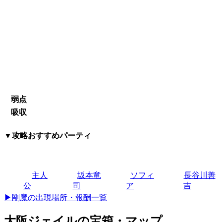
弱点
吸収
▼攻略おすすめパーティ
主人
坂本竜
ソフィ
長谷川善
公
司
ア
吉
▶剛魔の出現場所・報酬一覧
大阪ジェイルの宝箱・マップ