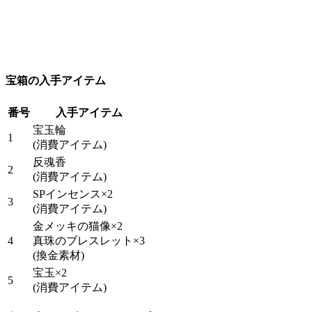
宝箱の入手アイテム
番号
入手アイテム
宝玉輪
1
(消費アイテム)
反魂香
2
(消費アイテム)
SPインセンス×2
3
(消費アイテム)
金メッキの猫像×2
4
真珠のブレスレット×3
(換金素材)
宝玉×2
5
(消費アイテム)