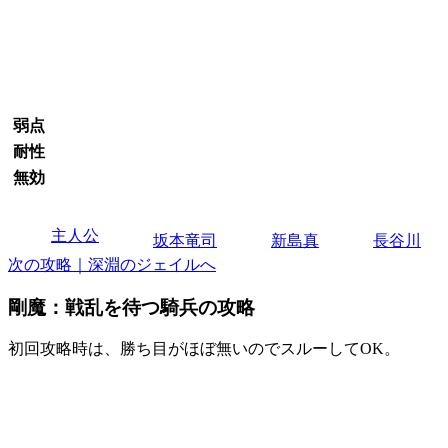
弱点
耐性
無効
主人公
坂本竜司
新島真
長谷川
次の攻略｜深淵のジェイルへ
剛魔：戦乱を待つ騎兵の攻略
初回攻略時は、勝ち目がほぼ無いのでスルーしてOK。