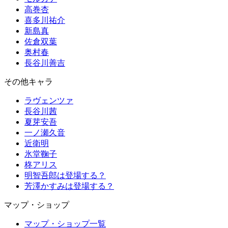
高巻杏
喜多川祐介
新島真
佐倉双葉
奥村春
長谷川善吉
その他キャラ
ラヴェンツァ
長谷川茜
夏芽安吾
一ノ瀬久音
近衛明
氷堂鞠子
柊アリス
明智吾郎は登場する？
芳澤かすみは登場する？
マップ・ショップ
マップ・ショップ一覧