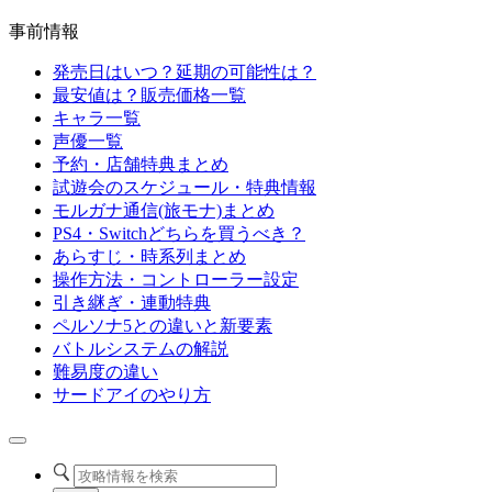
事前情報
発売日はいつ？延期の可能性は？
最安値は？販売価格一覧
キャラ一覧
声優一覧
予約・店舗特典まとめ
試遊会のスケジュール・特典情報
モルガナ通信(旅モナ)まとめ
PS4・Switchどちらを買うべき？
あらすじ・時系列まとめ
操作方法・コントローラー設定
引き継ぎ・連動特典
ペルソナ5との違いと新要素
バトルシステムの解説
難易度の違い
サードアイのやり方