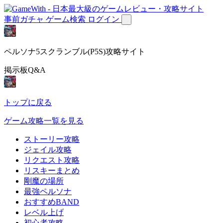
事前ガチャ
ゲーム検索
ログイン
ペルソナ5スクランブル(P5S)攻略サイト
掲示板Q&A
トップに戻る
ゲーム攻略一覧を見る
ストーリー攻略
ジェイル攻略
リクエスト攻略
リスキーまとめ
剛魔の場所
最強ペルソナ
おすすめBAND
レベル上げ
初心者攻略