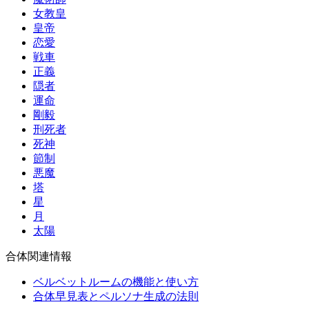
女教皇
皇帝
恋愛
戦車
正義
隠者
運命
剛毅
刑死者
死神
節制
悪魔
塔
星
月
太陽
合体関連情報
ベルベットルームの機能と使い方
合体早見表とペルソナ生成の法則