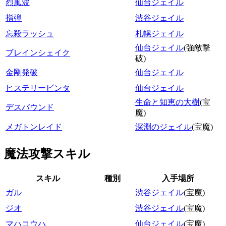
烈風波
仙台ジェイル
指弾
渋谷ジェイル
忘殺ラッシュ
札幌ジェイル
仙台ジェイル
(強敵撃
ブレインシェイク
破)
金剛発破
仙台ジェイル
ヒステリービンタ
仙台ジェイル
生命と知恵の大樹
(宝
デスバウンド
魔)
メガトンレイド
深淵のジェイル
(宝魔)
魔法攻撃スキル
スキル
種別
入手場所
ガル
渋谷ジェイル
(宝魔)
ジオ
渋谷ジェイル
(宝魔)
マハコウハ
仙台ジェイル
(宝魔)