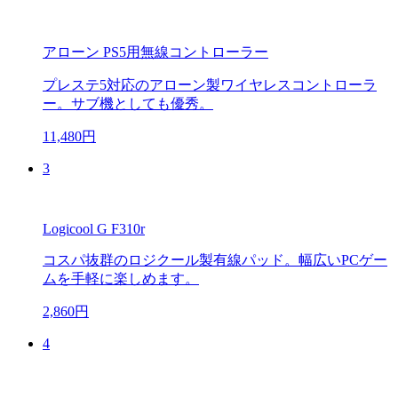
アローン PS5用無線コントローラー
プレステ5対応のアローン製ワイヤレスコントローラ
ー。サブ機としても優秀。
11,480円
3
Logicool G F310r
コスパ抜群のロジクール製有線パッド。幅広いPCゲー
ムを手軽に楽しめます。
2,860円
4