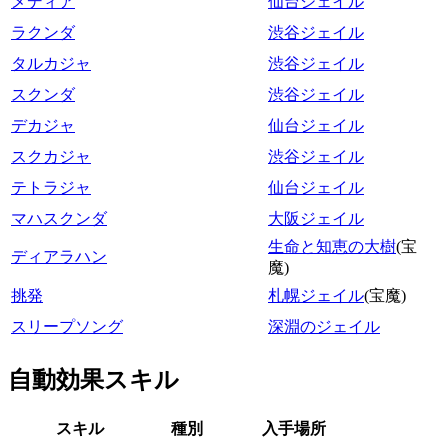
メディア
仙台ジェイル
ラクンダ
渋谷ジェイル
タルカジャ
渋谷ジェイル
スクンダ
渋谷ジェイル
デカジャ
仙台ジェイル
スクカジャ
渋谷ジェイル
テトラジャ
仙台ジェイル
マハスクンダ
大阪ジェイル
生命と知恵の大樹
(宝
ディアラハン
魔)
挑発
札幌ジェイル
(宝魔)
スリープソング
深淵のジェイル
自動効果スキル
スキル
種別
入手場所