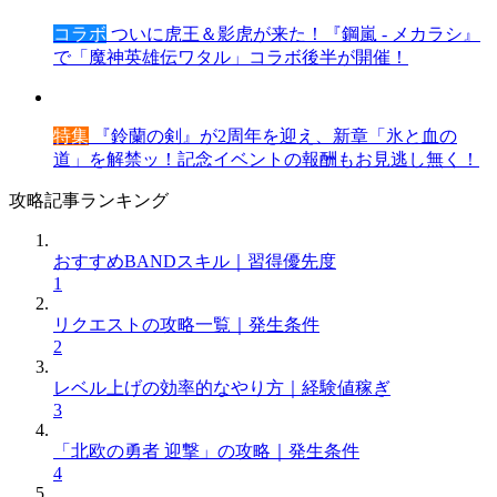
コラボ
ついに虎王＆影虎が来た！『鋼嵐 - メカラシ』
で「魔神英雄伝ワタル」コラボ後半が開催！
特集
『鈴蘭の剣』が2周年を迎え、新章「氷と血の
道」を解禁ッ！記念イベントの報酬もお見逃し無く！
攻略記事ランキング
おすすめBANDスキル｜習得優先度
1
リクエストの攻略一覧｜発生条件
2
レベル上げの効率的なやり方｜経験値稼ぎ
3
「北欧の勇者 迎撃」の攻略｜発生条件
4