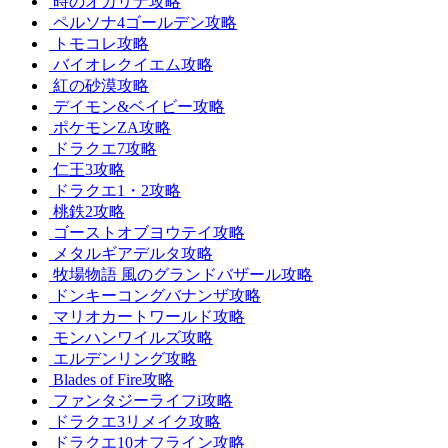
時のオカリナ攻略
ペルソナ4ゴールデン攻略
トモコレ攻略
バイオレクイエム攻略
紅の砂漠攻略
デイモン&ベイビー攻略
ポケモンZA攻略
ドラクエ7攻略
仁王3攻略
ドラクエ1・2攻略
桃鉄2攻略
ゴーストオブヨウテイ攻略
メタルギアデルタ攻略
牧場物語 風のグランドバザール攻略
ドンキーコングバナンザ攻略
マリオカートワールド攻略
モンハンワイルズ攻略
エルデンリング攻略
Blades of Fire攻略
ファンタジーライフi攻略
ドラクエ3リメイク攻略
ドラクエ10オフライン攻略