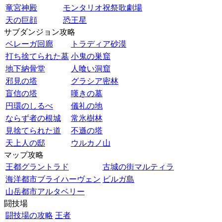
竜宮神殿
モンタリオ祝祭歌劇場
天の巨顔
恐王星
サブダンジョン攻略
ベレーガ回廊
トラディア砂漠
打ち捨てられた墓
小鬼の巣窟
地下納骨堂
人喰い洞窟
邪見の塔
グラシア密林
盲信の塔
嘆きの墓
円環のしるべ
儀礼の地
ならず者の根城
常氷樹林
見捨てられた道
不遜の塔
天上人の邸
ウルカノ山
マップ攻略
王都グラントラド
古城の街マルティラ
海洋都市ブライハーヴェン
ビルガ島
山岳都市アルタベリー
闘技場
闘技場の攻略
王者