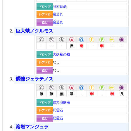
溶岩結晶
ドロップ
魔道丸
レアドロ
魔道丸
盗む
巨大蛾ノクルモス
-
-
-
-
-
-
反
弱
弱
大妖精の粉
ドロップ
なし
レアドロ
なし
盗む
髑髏ジェラテノス
-
-
無
無
無
吸
弱
弱
反
強力溶解液
ドロップ
死霊石
レアドロ
死霊石
盗む
溶岩マンジュラ