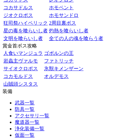
コカサドルス
ホモペント
ジオクロポス
ホモサンドロ
狂司祭ハイペリック
2周目裏ボス
星の毒を喰らいし者
灼熱を喰らいし者
文明を喰らいし者
全ての人の魂を喰らう者
賞金首ボス攻略
人食いマンジュラ
ゴボルンの王
岩蟲主ヴァルモ
ファトリッチ
サイオクロポス
氷獣キメンザーン
コカモルドス
オルデモス
山賊頭シスタス
装備
武器一覧
防具一覧
アクセサリ一覧
魔道器一覧
浄化装備一覧
仮面一覧