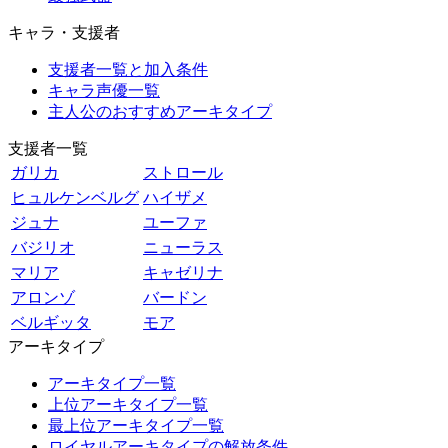
キャラ・支援者
支援者一覧と加入条件
キャラ声優一覧
主人公のおすすめアーキタイプ
支援者一覧
ガリカ
ストロール
ヒュルケンベルグ
ハイザメ
ジュナ
ユーファ
バジリオ
ニューラス
マリア
キャゼリナ
アロンゾ
バードン
ベルギッタ
モア
アーキタイプ
アーキタイプ一覧
上位アーキタイプ一覧
最上位アーキタイプ一覧
ロイヤルアーキタイプの解放条件