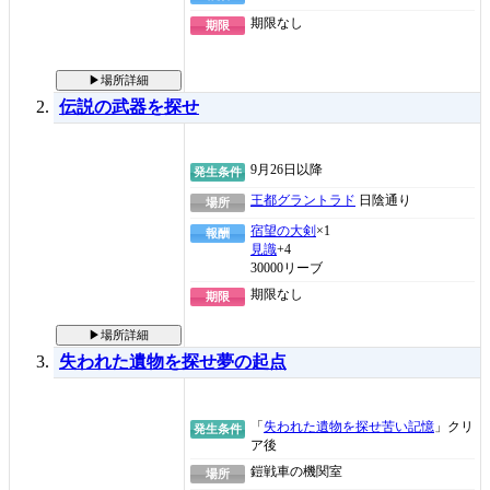
期限なし
期限
▶場所詳細
伝説の武器を探せ
9月26日以降
発生条件
王都グラントラド
日陰通り
場所
宿望の大剣
×1
報酬
見識
+4
30000リーブ
期限なし
期限
▶場所詳細
失われた遺物を探せ夢の起点
「
失われた遺物を探せ苦い記憶
」クリ
発生条件
ア後
鎧戦車の機関室
場所