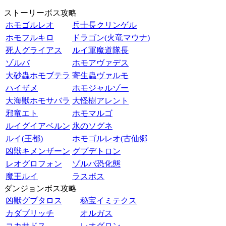
ストーリーボス攻略
ホモゴルレオ
兵士長クリンゲル
ホモフルキロ
ドラゴン(火竜マウナ)
死人グライアス
ルイ軍魔道隊長
ゾルバ
ホモアヴァデス
大砂蟲ホモブテラ
寄生蟲ヴァルモ
ハイザメ
ホモジャルゾー
大海獣ホモサバラ
大怪樹アレント
邪竜エト
ホモマルゴ
ルイグイアベルン
氷のソグネ
ルイ(王都)
ホモゴルレオ(古仙郷
凶獣キメンザーン
グプデトロン
レオグロフォン
ゾルバ恐化態
魔王ルイ
ラスボス
ダンジョンボス攻略
凶獣グプタロス
秘宝イミテクス
カダブリッチ
オルガス
コカサドス
レオグロン