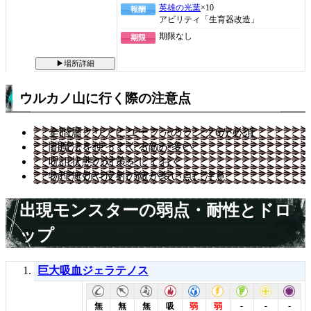
英雄の光葉
×10
報酬
アビリティ「生育器改造」
期限なし
期限
▶場所詳細
ウルカノ山に行く際の注意点
全階層クリアにユーファのランク6が必須
闇魔法を使ってくる敵が多い
呪詛状態の対策をしておく
物理無効や反射の敵が多い点に注意
出現モンスターの弱点・耐性とドロ
ップ
巨大吸血ジェラテノス
-
-
-
無
無
無
吸
弱
弱