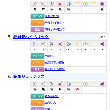
-
-
-
耐
耐
弱
反
弱
反
戦車の白面
ドロップ
赤獅子の胸当て
レアドロ
赤獅子の胸当て
盗む
狂司祭ハイペリック
BOSS
-
-
-
-
-
-
-
-
-
夜魔の札
ドロップ
破邪顕正の錫杖
レアドロ
破邪顕正の錫杖
盗む
吸血ジェラテノス
-
-
-
無
無
無
吸
弱
弱
強力溶解液
ドロップ
溶岩結晶
レアドロ
溶岩結晶
盗む