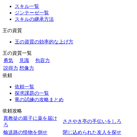
スキル一覧
ジンテーゼ一覧
スキルの継承方法
王の資質
王の資質の効率的な上げ方
王の資質一覧
勇気
見識
包容力
説得力
想像力
依頼
依頼一覧
探求課題の一覧
竜の試練の攻略まとめ
依頼攻略
異教徒の親子に薬を届け
ささやき亭の手伝いをしろ
ろ
輸送路の怪物を倒せ
閉じ込められた友人を探せ