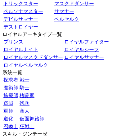
トリックスター
マスクドダンサー
ペルソナマスター
サマナー
デビルサマナー
ベルセルク
デストロイヤー
ロイヤルアーキタイプ一覧
プリンス
ロイヤルファイター
ロイヤルナイト
ロイヤルシーフ
ロイヤルマスクドダンサー
ロイヤルサマナー
ロイヤルベルセルク
系統一覧
探求者
戦士
魔術師
騎士
施療師
格闘家
盗賊
砲兵
軍師
商人
道化
仮面舞踏師
召喚士
狂戦士
スキル・ジンテーゼ