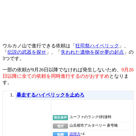
ウルカノ山で進行できる依頼は「
狂司祭ハイペリック
」、
「
伝説の武器を探せ
」、「
失われた遺物を探せ夢の起点
」の
3つです。
一部の依頼が9月26日以降でなければ発生しないため、
9月26
日以降に全ての依頼を同時進行するのがおすすめ
となりま
す。
暴走するハイペリックを止めろ
ユーファのランク6到達時
発生条件
山岳都市アルタベリー 蒼穹橋
場所
説得力
+4
報酬