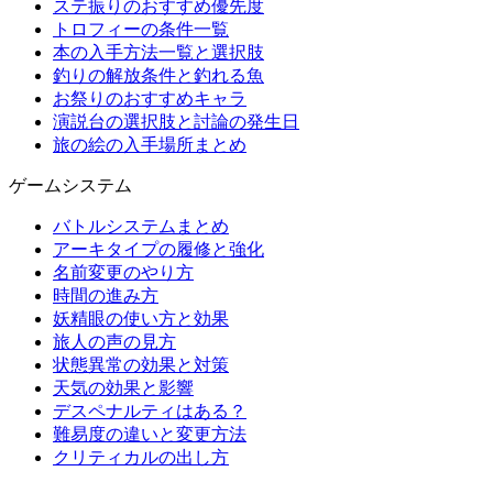
ステ振りのおすすめ優先度
トロフィーの条件一覧
本の入手方法一覧と選択肢
釣りの解放条件と釣れる魚
お祭りのおすすめキャラ
演説台の選択肢と討論の発生日
旅の絵の入手場所まとめ
ゲームシステム
バトルシステムまとめ
アーキタイプの履修と強化
名前変更のやり方
時間の進み方
妖精眼の使い方と効果
旅人の声の見方
状態異常の効果と対策
天気の効果と影響
デスペナルティはある？
難易度の違いと変更方法
クリティカルの出し方