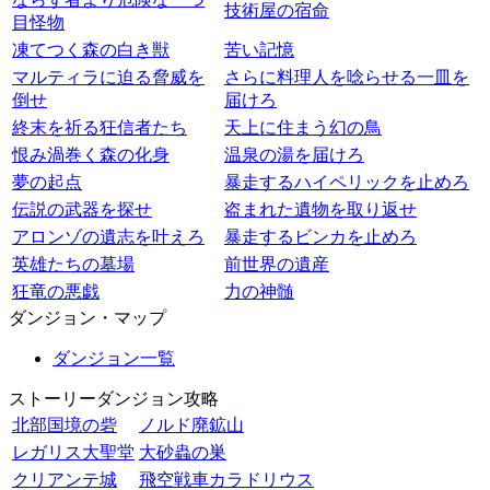
技術屋の宿命
目怪物
凍てつく森の白き獣
苦い記憶
マルティラに迫る脅威を
さらに料理人を唸らせる一皿を
倒せ
届けろ
終末を祈る狂信者たち
天上に住まう幻の鳥
恨み渦巻く森の化身
温泉の湯を届けろ
夢の起点
暴走するハイペリックを止めろ
伝説の武器を探せ
盗まれた遺物を取り返せ
アロンゾの遺志を叶えろ
暴走するビンカを止めろ
英雄たちの墓場
前世界の遺産
狂竜の悪戯
力の神髄
ダンジョン・マップ
ダンジョン一覧
ストーリーダンジョン攻略
北部国境の砦
ノルド廃鉱山
レガリス大聖堂
大砂蟲の巣
クリアンテ城
飛空戦車カラドリウス