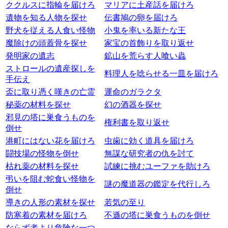
ククルスに指輪を届けろ
マリアに土産話を届けろ
遺物を知る人物を探せ
伝書鳩の卵を届けろ
野犬を従える人食い怪物
小鬼を率いる新たな王
魔除けの頭蓋骨を探せ
家宝の首飾りを取り返せ
発明家の遺志
鉱山を荒らす人喰い蟲
ストロールの遺産探しを
料理人を唸らせる一皿を届けろ
手伝え
盃に取り憑く嘆きの亡霊
運命のガラクタ
秘薬の材料を探せ
幻の酒器を探せ
邪見の塔に巣食うものを
権利書を取り返せ
倒せ
港町にはない花を届けろ
虫歯に効く道具を届けろ
闘技場の怪物を倒せ
無謀な研究者の仇を討て
枯れ薬の材料を探せ
試練に挑むユーファを助けろ
弔いを阻む蛇食い怪物を
謎の魔道器の鑑定を代行しろ
倒せ
導きの人形の素材を探せ
若気の至り
防寒着の素材を届けろ
不遜の塔に巣食うものを倒せ
ならず者より危険な一つ