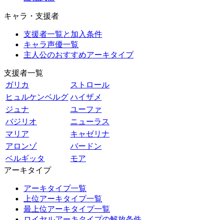
キャラ・支援者
支援者一覧と加入条件
キャラ声優一覧
主人公のおすすめアーキタイプ
支援者一覧
ガリカ
ストロール
ヒュルケンベルグ
ハイザメ
ジュナ
ユーファ
バジリオ
ニューラス
マリア
キャゼリナ
アロンゾ
バードン
ベルギッタ
モア
アーキタイプ
アーキタイプ一覧
上位アーキタイプ一覧
最上位アーキタイプ一覧
ロイヤルアーキタイプの解放条件