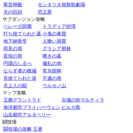
竜宮神殿
モンタリオ祝祭歌劇場
天の巨顔
恐王星
サブダンジョン攻略
ベレーガ回廊
トラディア砂漠
打ち捨てられた墓
小鬼の巣窟
地下納骨堂
人喰い洞窟
邪見の塔
グラシア密林
盲信の塔
嘆きの墓
円環のしるべ
儀礼の地
ならず者の根城
常氷樹林
見捨てられた道
不遜の塔
天上人の邸
ウルカノ山
マップ攻略
王都グラントラド
古城の街マルティラ
海洋都市ブライハーヴェン
ビルガ島
山岳都市アルタベリー
闘技場
闘技場の攻略
王者