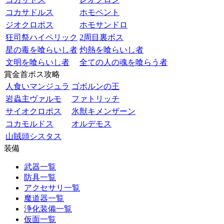
コカサドルス
ホモペント
ジオクロポス
ホモサンドロ
狂司祭ハイペリック
2周目裏ボス
星の毒を喰らいし者
灼熱を喰らいし者
文明を喰らいし者
全ての人の魂を喰らう者
賞金首ボス攻略
人食いマンジュラ
ゴボルンの王
岩蟲主ヴァルモ
ファトリッチ
サイオクロポス
氷獣キメンザーン
コカモルドス
オルデモス
山賊頭シスタス
装備
武器一覧
防具一覧
アクセサリ一覧
魔道器一覧
浄化装備一覧
仮面一覧