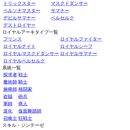
トリックスター
マスクドダンサー
ペルソナマスター
サマナー
デビルサマナー
ベルセルク
デストロイヤー
ロイヤルアーキタイプ一覧
プリンス
ロイヤルファイター
ロイヤルナイト
ロイヤルシーフ
ロイヤルマスクドダンサー
ロイヤルサマナー
ロイヤルベルセルク
系統一覧
探求者
戦士
魔術師
騎士
施療師
格闘家
盗賊
砲兵
軍師
商人
道化
仮面舞踏師
召喚士
狂戦士
スキル・ジンテーゼ