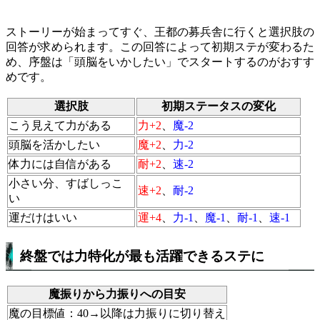
ストーリーが始まってすぐ、王都の募兵舎に行くと選択肢の
回答が求められます。この回答によって初期ステが変わるた
め、序盤は「頭脳をいかしたい」でスタートするのがおすす
めです。
選択肢
初期ステータスの変化
こう見えて力がある
力+2
、
魔-2
頭脳を活かしたい
魔+2
、
力-2
体力には自信がある
耐+2
、
速-2
小さい分、すばしっこ
速+2
、
耐-2
い
運だけはいい
運+4
、
力-1
、
魔-1
、
耐-1
、
速-1
終盤では力特化が最も活躍できるステに
魔振りから力振りへの目安
魔の目標値：40→以降は力振りに切り替え