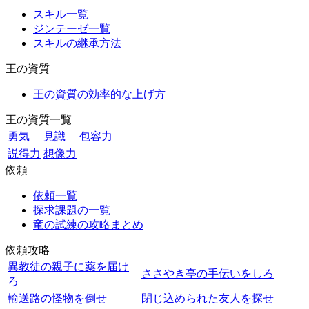
スキル一覧
ジンテーゼ一覧
スキルの継承方法
王の資質
王の資質の効率的な上げ方
王の資質一覧
勇気
見識
包容力
説得力
想像力
依頼
依頼一覧
探求課題の一覧
竜の試練の攻略まとめ
依頼攻略
異教徒の親子に薬を届け
ささやき亭の手伝いをしろ
ろ
輸送路の怪物を倒せ
閉じ込められた友人を探せ