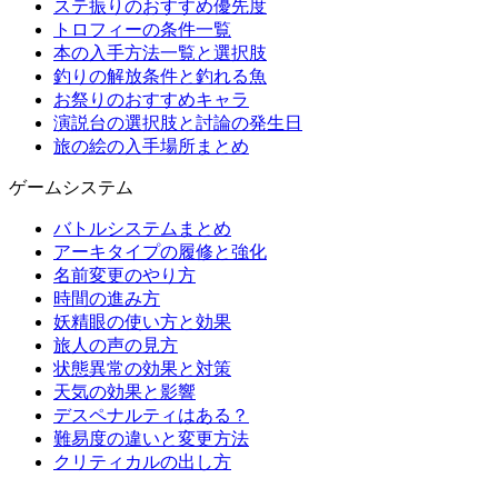
ステ振りのおすすめ優先度
トロフィーの条件一覧
本の入手方法一覧と選択肢
釣りの解放条件と釣れる魚
お祭りのおすすめキャラ
演説台の選択肢と討論の発生日
旅の絵の入手場所まとめ
ゲームシステム
バトルシステムまとめ
アーキタイプの履修と強化
名前変更のやり方
時間の進み方
妖精眼の使い方と効果
旅人の声の見方
状態異常の効果と対策
天気の効果と影響
デスペナルティはある？
難易度の違いと変更方法
クリティカルの出し方