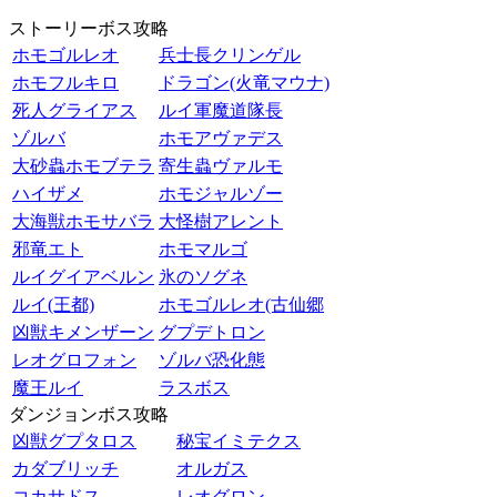
ストーリーボス攻略
ホモゴルレオ
兵士長クリンゲル
ホモフルキロ
ドラゴン(火竜マウナ)
死人グライアス
ルイ軍魔道隊長
ゾルバ
ホモアヴァデス
大砂蟲ホモブテラ
寄生蟲ヴァルモ
ハイザメ
ホモジャルゾー
大海獣ホモサバラ
大怪樹アレント
邪竜エト
ホモマルゴ
ルイグイアベルン
氷のソグネ
ルイ(王都)
ホモゴルレオ(古仙郷
凶獣キメンザーン
グプデトロン
レオグロフォン
ゾルバ恐化態
魔王ルイ
ラスボス
ダンジョンボス攻略
凶獣グプタロス
秘宝イミテクス
カダブリッチ
オルガス
コカサドス
レオグロン