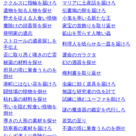
ククルスに指輪を届けろ
マリアに土産話を届けろ
遺物を知る人物を探せ
伝書鳩の卵を届けろ
野犬を従える人食い怪物
小鬼を率いる新たな王
魔除けの頭蓋骨を探せ
家宝の首飾りを取り返せ
発明家の遺志
鉱山を荒らす人喰い蟲
ストロールの遺産探しを
料理人を唸らせる一皿を届けろ
手伝え
盃に取り憑く嘆きの亡霊
運命のガラクタ
秘薬の材料を探せ
幻の酒器を探せ
邪見の塔に巣食うものを
権利書を取り返せ
倒せ
港町にはない花を届けろ
虫歯に効く道具を届けろ
闘技場の怪物を倒せ
無謀な研究者の仇を討て
枯れ薬の材料を探せ
試練に挑むユーファを助けろ
弔いを阻む蛇食い怪物を
謎の魔道器の鑑定を代行しろ
倒せ
導きの人形の素材を探せ
若気の至り
防寒着の素材を届けろ
不遜の塔に巣食うものを倒せ
ならず者より危険な一つ