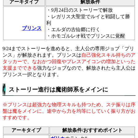
アーキタイプ
解放条件
・9月24日のストーリーで解放
・レガリス大聖堂でルイと戦闘して勝
利
プリンス
・エルダの古仙郷に行く
・ホモゴルレオ戦でプリンスに覚醒
9/24までストーリーを進めると、主人公の専用ジョブ「プリ
ンス」が解放されます。プリンスは
自己強化スキル持ちのア
タッカーで、なおかつ回復やプレスアイコンの増加といった
支援までできる
強力なジョブなので、解放されたら主人公は
プリンス一択となります。
ストーリー進行は魔術師系をメインに
※プリンスは超強力な物理スキルも持つため、ステ振りは序
盤は魔をメインに、途中から力を均等にしていく振り方がお
すすめです。
アーキタイプ
解放条件/おすすめポイント