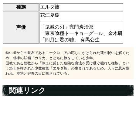
種族
エルダ族
花江夏樹
「鬼滅の刃」竈門炭治郎
声優
「東京喰種トーキョーグール」金木研
「四月は君の嘘」 有馬公生
幼い頃からの親友であるユークロニアの応じにかけられた死の呪いを解くた
め、相棒の妖精「ガリカ」とともに旅をしている少年。
国教である惺教から「教えに反した危険な魔法を受け継ぐ穢れた種族」とい
う烙印を押された少数種族「エルダ族」の生まれであるため、人々に忌み嫌
われ、差別と好奇の目に晒されている。
関連リンク