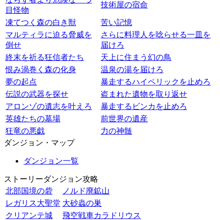
技術屋の宿命
目怪物
凍てつく森の白き獣
苦い記憶
マルティラに迫る脅威を
さらに料理人を唸らせる一皿を
倒せ
届けろ
終末を祈る狂信者たち
天上に住まう幻の鳥
恨み渦巻く森の化身
温泉の湯を届けろ
夢の起点
暴走するハイペリックを止めろ
伝説の武器を探せ
盗まれた遺物を取り返せ
アロンゾの遺志を叶えろ
暴走するビンカを止めろ
英雄たちの墓場
前世界の遺産
狂竜の悪戯
力の神髄
ダンジョン・マップ
ダンジョン一覧
ストーリーダンジョン攻略
北部国境の砦
ノルド廃鉱山
レガリス大聖堂
大砂蟲の巣
クリアンテ城
飛空戦車カラドリウス