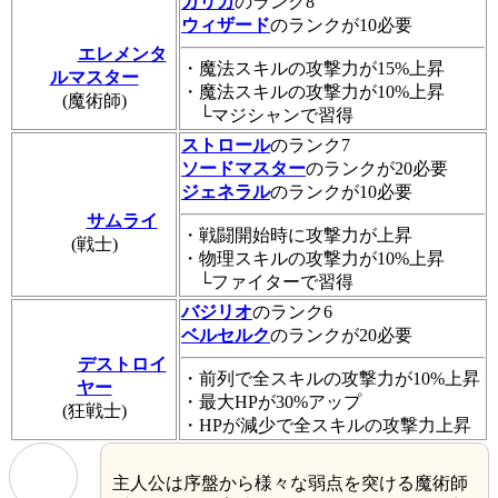
ガリカ
のランク8
ウィザード
のランクが10必要
エレメンタ
・魔法スキルの攻撃力が15%上昇
ルマスター
・魔法スキルの攻撃力が10%上昇
(魔術師)
└マジシャンで習得
ストロール
のランク7
ソードマスター
のランクが20必要
ジェネラル
のランクが10必要
サムライ
・戦闘開始時に攻撃力が上昇
(戦士)
・物理スキルの攻撃力が10%上昇
└ファイターで習得
バジリオ
のランク6
ベルセルク
のランクが20必要
デストロイ
・前列で全スキルの攻撃力が10%上昇
ヤー
・最大HPが30%アップ
(狂戦士)
・HPが減少で全スキルの攻撃力上昇
主人公は序盤から様々な弱点を突ける魔術師