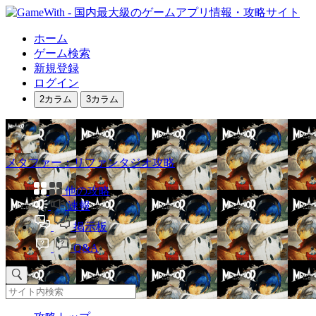
ホーム
ゲーム検索
新規登録
ログイン
2カラム
3カラム
メタファー：リファンタジオ攻略
他の攻略
速報
掲示板
Q&A