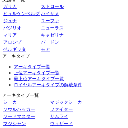
ガリカ
ストロール
ヒュルケンベルグ
ハイザメ
ジュナ
ユーファ
バジリオ
ニューラス
マリア
キャゼリナ
アロンゾ
バードン
ベルギッタ
モア
アーキタイプ
アーキタイプ一覧
上位アーキタイプ一覧
最上位アーキタイプ一覧
ロイヤルアーキタイプの解放条件
アーキタイプ一覧
シーカー
マジックシーカー
ソウルハッカー
ファイター
ソードマスター
サムライ
マジシャン
ウィザード