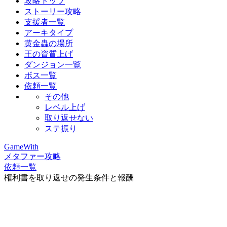
攻略トップ
ストーリー攻略
支援者一覧
アーキタイプ
黄金蟲の場所
王の資質上げ
ダンジョン一覧
ボス一覧
依頼一覧
その他
レベル上げ
取り返せない
ステ振り
GameWith
メタファー攻略
依頼一覧
権利書を取り返せの発生条件と報酬