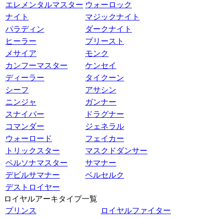
エレメンタルマスター
ウォーロック
ナイト
マジックナイト
パラディン
ダークナイト
ヒーラー
プリースト
メサイア
モンク
カンフーマスター
ケンセイ
ディーラー
タイクーン
シーフ
アサシン
ニンジャ
ガンナー
スナイパー
ドラグナー
コマンダー
ジェネラル
ウォーロード
フェイカー
トリックスター
マスクドダンサー
ペルソナマスター
サマナー
デビルサマナー
ベルセルク
デストロイヤー
ロイヤルアーキタイプ一覧
プリンス
ロイヤルファイター