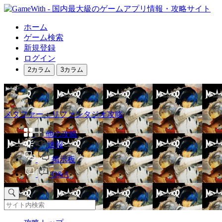
ホーム
ゲーム検索
新規登録
ログイン
2カラム
3カラム
メタファー：リファンタジオ攻略
他の攻略
速報
掲示板
Q&A