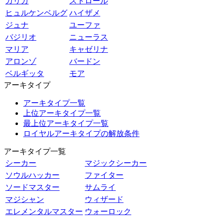
ガリカ
ストロール
ヒュルケンベルグ
ハイザメ
ジュナ
ユーファ
バジリオ
ニューラス
マリア
キャゼリナ
アロンゾ
バードン
ベルギッタ
モア
アーキタイプ
アーキタイプ一覧
上位アーキタイプ一覧
最上位アーキタイプ一覧
ロイヤルアーキタイプの解放条件
アーキタイプ一覧
シーカー
マジックシーカー
ソウルハッカー
ファイター
ソードマスター
サムライ
マジシャン
ウィザード
エレメンタルマスター
ウォーロック