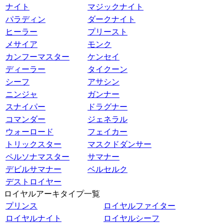
ナイト
マジックナイト
パラディン
ダークナイト
ヒーラー
プリースト
メサイア
モンク
カンフーマスター
ケンセイ
ディーラー
タイクーン
シーフ
アサシン
ニンジャ
ガンナー
スナイパー
ドラグナー
コマンダー
ジェネラル
ウォーロード
フェイカー
トリックスター
マスクドダンサー
ペルソナマスター
サマナー
デビルサマナー
ベルセルク
デストロイヤー
ロイヤルアーキタイプ一覧
プリンス
ロイヤルファイター
ロイヤルナイト
ロイヤルシーフ