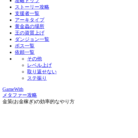
攻略トップ
ストーリー攻略
支援者一覧
アーキタイプ
黄金蟲の場所
王の資質上げ
ダンジョン一覧
ボス一覧
依頼一覧
その他
レベル上げ
取り返せない
ステ振り
GameWith
メタファー攻略
金策(お金稼ぎ)の効率的なやり方