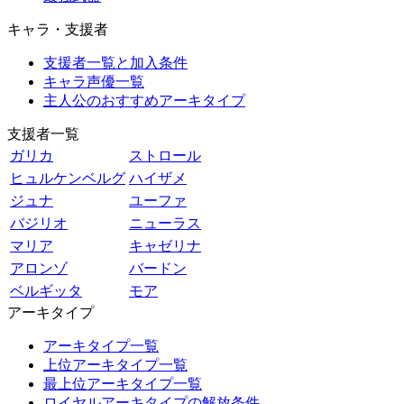
キャラ・支援者
支援者一覧と加入条件
キャラ声優一覧
主人公のおすすめアーキタイプ
支援者一覧
ガリカ
ストロール
ヒュルケンベルグ
ハイザメ
ジュナ
ユーファ
バジリオ
ニューラス
マリア
キャゼリナ
アロンゾ
バードン
ベルギッタ
モア
アーキタイプ
アーキタイプ一覧
上位アーキタイプ一覧
最上位アーキタイプ一覧
ロイヤルアーキタイプの解放条件