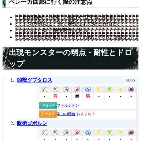
ベレーガ回廊に行く際の注意点
魔術師(杖)や施療師(棍)がいると敵が凶暴になる
ボスの弱点は「突」属性なので騎士が有効
ボスは「炎」属性耐性がある
ボスは物理攻撃主体で力貯め後に強力な攻撃を放つ
出現モンスターの弱点・耐性とドロ
ップ
凶獣グプタロス
BOSS
-
-
-
-
-
-
弱
耐
弱
ファルシオン
ドロップ
剛力の腕輪
おすすめ！
レアドロ
呪術ゴボルン
-
-
-
-
-
-
-
-
-