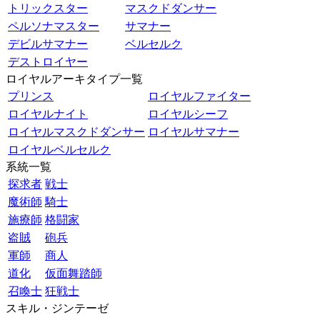
トリックスター
マスクドダンサー
ペルソナマスター
サマナー
デビルサマナー
ベルセルク
デストロイヤー
ロイヤルアーキタイプ一覧
プリンス
ロイヤルファイター
ロイヤルナイト
ロイヤルシーフ
ロイヤルマスクドダンサー
ロイヤルサマナー
ロイヤルベルセルク
系統一覧
探求者
戦士
魔術師
騎士
施療師
格闘家
盗賊
砲兵
軍師
商人
道化
仮面舞踏師
召喚士
狂戦士
スキル・ジンテーゼ