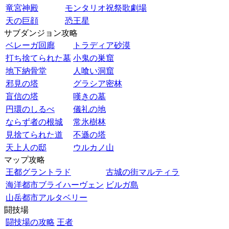
竜宮神殿
モンタリオ祝祭歌劇場
天の巨顔
恐王星
サブダンジョン攻略
ベレーガ回廊
トラディア砂漠
打ち捨てられた墓
小鬼の巣窟
地下納骨堂
人喰い洞窟
邪見の塔
グラシア密林
盲信の塔
嘆きの墓
円環のしるべ
儀礼の地
ならず者の根城
常氷樹林
見捨てられた道
不遜の塔
天上人の邸
ウルカノ山
マップ攻略
王都グラントラド
古城の街マルティラ
海洋都市ブライハーヴェン
ビルガ島
山岳都市アルタベリー
闘技場
闘技場の攻略
王者