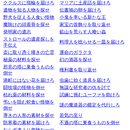
ククルスに指輪を届けろ
マリアに土産話を届けろ
遺物を知る人物を探せ
伝書鳩の卵を届けろ
野犬を従える人食い怪物
小鬼を率いる新たな王
魔除けの頭蓋骨を探せ
家宝の首飾りを取り返せ
発明家の遺志
鉱山を荒らす人喰い蟲
ストロールの遺産探しを
料理人を唸らせる一皿を届けろ
手伝え
盃に取り憑く嘆きの亡霊
運命のガラクタ
秘薬の材料を探せ
幻の酒器を探せ
邪見の塔に巣食うものを
権利書を取り返せ
倒せ
港町にはない花を届けろ
虫歯に効く道具を届けろ
闘技場の怪物を倒せ
無謀な研究者の仇を討て
枯れ薬の材料を探せ
試練に挑むユーファを助けろ
弔いを阻む蛇食い怪物を
謎の魔道器の鑑定を代行しろ
倒せ
導きの人形の素材を探せ
若気の至り
防寒着の素材を届けろ
不遜の塔に巣食うものを倒せ
ならず者より危険な一つ