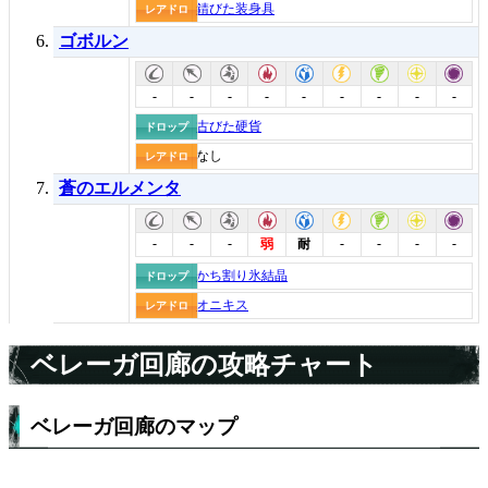
錆びた装身具
レアドロ
ゴボルン
-
-
-
-
-
-
-
-
-
古びた硬貨
ドロップ
なし
レアドロ
蒼のエルメンタ
-
-
-
-
-
-
-
弱
耐
かち割り氷結晶
ドロップ
オニキス
レアドロ
ベレーガ回廊の攻略チャート
ベレーガ回廊のマップ