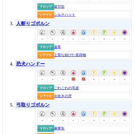
疲労缶
ドロップ
シルクハット
レアドロ
人斬りゴボルン
-
-
-
-
-
-
-
-
-
薬草
ドロップ
上質な錆びた長得物
レアドロ
恐犬ハンドー
-
-
-
-
-
-
-
弱
弱
ごわごわの毛皮
ドロップ
火吹きの牙
レアドロ
弓取りゴボルン
-
-
-
-
-
-
-
-
-
麻痺矢
ドロップ