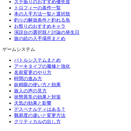
ステ振りのおすすめ優先度
トロフィーの条件一覧
本の入手方法一覧と選択肢
釣りの解放条件と釣れる魚
お祭りのおすすめキャラ
演説台の選択肢と討論の発生日
旅の絵の入手場所まとめ
ゲームシステム
バトルシステムまとめ
アーキタイプの履修と強化
名前変更のやり方
時間の進み方
妖精眼の使い方と効果
旅人の声の見方
状態異常の効果と対策
天気の効果と影響
デスペナルティはある？
難易度の違いと変更方法
クリティカルの出し方