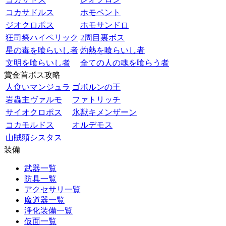
コカサドルス
ホモペント
ジオクロポス
ホモサンドロ
狂司祭ハイペリック
2周目裏ボス
星の毒を喰らいし者
灼熱を喰らいし者
文明を喰らいし者
全ての人の魂を喰らう者
賞金首ボス攻略
人食いマンジュラ
ゴボルンの王
岩蟲主ヴァルモ
ファトリッチ
サイオクロポス
氷獣キメンザーン
コカモルドス
オルデモス
山賊頭シスタス
装備
武器一覧
防具一覧
アクセサリ一覧
魔道器一覧
浄化装備一覧
仮面一覧