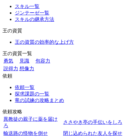
スキル一覧
ジンテーゼ一覧
スキルの継承方法
王の資質
王の資質の効率的な上げ方
王の資質一覧
勇気
見識
包容力
説得力
想像力
依頼
依頼一覧
探求課題の一覧
竜の試練の攻略まとめ
依頼攻略
異教徒の親子に薬を届け
ささやき亭の手伝いをしろ
ろ
輸送路の怪物を倒せ
閉じ込められた友人を探せ