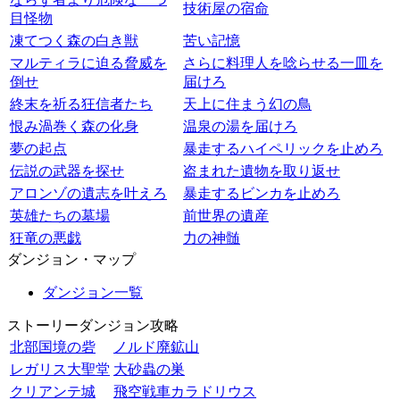
技術屋の宿命
目怪物
凍てつく森の白き獣
苦い記憶
マルティラに迫る脅威を
さらに料理人を唸らせる一皿を
倒せ
届けろ
終末を祈る狂信者たち
天上に住まう幻の鳥
恨み渦巻く森の化身
温泉の湯を届けろ
夢の起点
暴走するハイペリックを止めろ
伝説の武器を探せ
盗まれた遺物を取り返せ
アロンゾの遺志を叶えろ
暴走するビンカを止めろ
英雄たちの墓場
前世界の遺産
狂竜の悪戯
力の神髄
ダンジョン・マップ
ダンジョン一覧
ストーリーダンジョン攻略
北部国境の砦
ノルド廃鉱山
レガリス大聖堂
大砂蟲の巣
クリアンテ城
飛空戦車カラドリウス