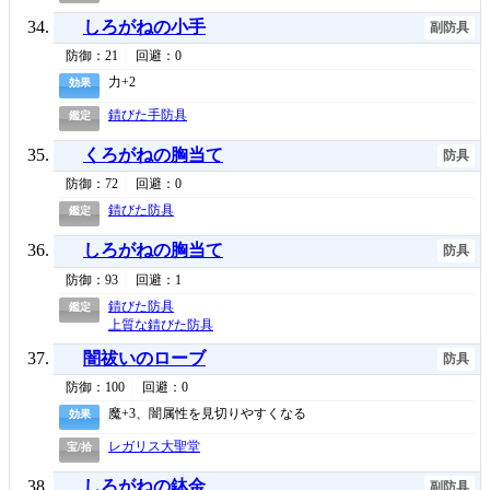
しろがねの小手
副防具
防御：21
回避：0
力+2
効果
錆びた手防具
鑑定
くろがねの胸当て
防具
防御：72
回避：0
錆びた防具
鑑定
しろがねの胸当て
防具
防御：93
回避：1
錆びた防具
鑑定
上質な錆びた防具
闇祓いのローブ
防具
防御：100
回避：0
魔+3、闇属性を見切りやすくなる
効果
レガリス大聖堂
宝/拾
しろがねの鉢金
副防具