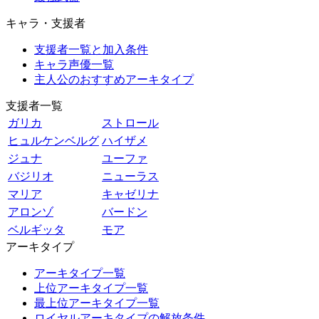
キャラ・支援者
支援者一覧と加入条件
キャラ声優一覧
主人公のおすすめアーキタイプ
支援者一覧
ガリカ
ストロール
ヒュルケンベルグ
ハイザメ
ジュナ
ユーファ
バジリオ
ニューラス
マリア
キャゼリナ
アロンゾ
バードン
ベルギッタ
モア
アーキタイプ
アーキタイプ一覧
上位アーキタイプ一覧
最上位アーキタイプ一覧
ロイヤルアーキタイプの解放条件