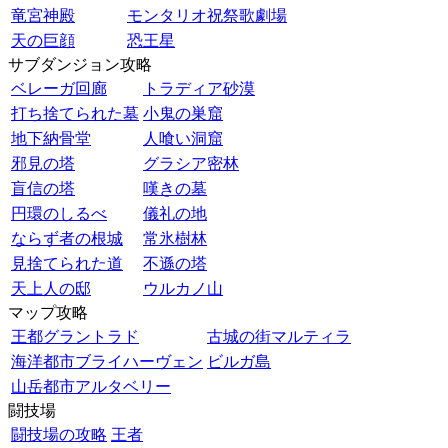
竜宮神殿
モンタリオ祝祭歌劇場
天の巨顔
恐王星
サブダンジョン攻略
ベレーガ回廊
トラディア砂漠
打ち捨てられた墓
小鬼の巣窟
地下納骨堂
人喰い洞窟
邪見の塔
グラシア密林
盲信の塔
嘆きの墓
円環のしるべ
儀礼の地
ならず者の根城
常氷樹林
見捨てられた道
不遜の塔
天上人の邸
ウルカノ山
マップ攻略
王都グラントラド
古城の街マルティラ
海洋都市ブライハーヴェン
ビルガ島
山岳都市アルタベリー
闘技場
闘技場の攻略
王者