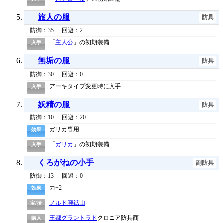
旅人の服
防具
防御：35
回避：2
「
主人公
」の初期装備
入手
無垢の服
防具
防御：30
回避：0
アーキタイプ変更時に入手
入手
妖精の服
防具
防御：10
回避：20
ガリカ専用
効果
「
ガリカ
」の初期装備
入手
くろがねの小手
副防具
防御：13
回避：0
力+2
効果
ノルド廃鉱山
宝/拾
王都グラントラド
クロニア防具商
購入