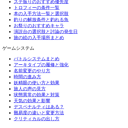
ステ振りのおすすめ優先度
トロフィーの条件一覧
本の入手方法一覧と選択肢
釣りの解放条件と釣れる魚
お祭りのおすすめキャラ
演説台の選択肢と討論の発生日
旅の絵の入手場所まとめ
ゲームシステム
バトルシステムまとめ
アーキタイプの履修と強化
名前変更のやり方
時間の進み方
妖精眼の使い方と効果
旅人の声の見方
状態異常の効果と対策
天気の効果と影響
デスペナルティはある？
難易度の違いと変更方法
クリティカルの出し方