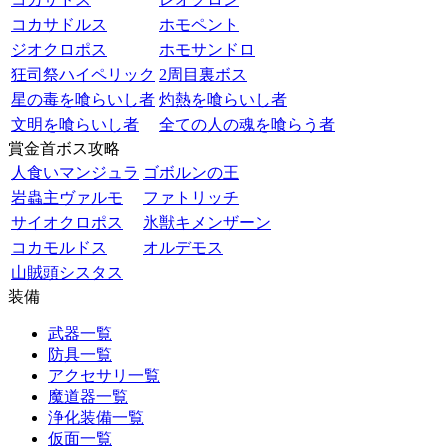
コカサドルス
ホモペント
ジオクロポス
ホモサンドロ
狂司祭ハイペリック
2周目裏ボス
星の毒を喰らいし者
灼熱を喰らいし者
文明を喰らいし者
全ての人の魂を喰らう者
賞金首ボス攻略
人食いマンジュラ
ゴボルンの王
岩蟲主ヴァルモ
ファトリッチ
サイオクロポス
氷獣キメンザーン
コカモルドス
オルデモス
山賊頭シスタス
装備
武器一覧
防具一覧
アクセサリ一覧
魔道器一覧
浄化装備一覧
仮面一覧