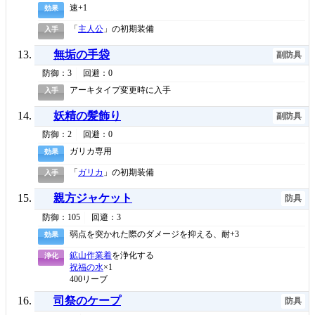
速+1
効果
「
主人公
」の初期装備
入手
無垢の手袋
副防具
防御：3
回避：0
アーキタイプ変更時に入手
入手
妖精の髪飾り
副防具
防御：2
回避：0
ガリカ専用
効果
「
ガリカ
」の初期装備
入手
親方ジャケット
防具
防御：105
回避：3
弱点を突かれた際のダメージを抑える、耐+3
効果
鉱山作業着
を浄化する
浄化
祝福の水
×1
400リーブ
司祭のケープ
防具