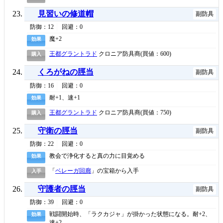
見習いの修道帽
副防具
防御：12
回避：0
魔+2
効果
王都グラントラド
クロニア防具商(買値：600)
購入
くろがねの脛当
副防具
防御：16
回避：0
耐+1、速+1
効果
王都グラントラド
クロニア防具商(買値：750)
購入
守衛の脛当
副防具
防御：22
回避：0
教会で浄化すると真の力に目覚める
効果
「
ベレーガ回廊
」の宝箱から入手
入手
守護者の脛当
副防具
防御：39
回避：0
戦闘開始時、「ラクカジャ」が掛かった状態になる。耐+2、
効果
速+2