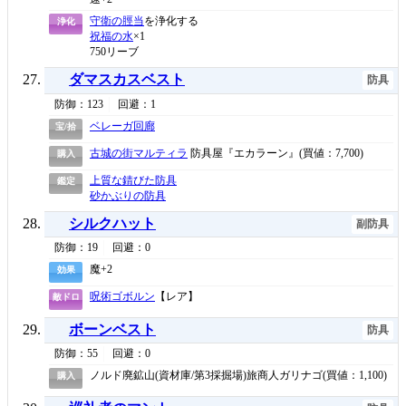
守衛の脛当
を浄化する
浄化
祝福の水
×1
750リーブ
ダマスカスベスト
防具
防御：123
回避：1
ベレーガ回廊
宝/拾
古城の街マルティラ
防具屋『エカラーン』(買値：7,700)
購入
上質な錆びた防具
鑑定
砂かぶりの防具
シルクハット
副防具
防御：19
回避：0
魔+2
効果
呪術ゴボルン
【レア】
敵ドロ
ボーンベスト
防具
防御：55
回避：0
ノルド廃鉱山(資材庫/第3採掘場)旅商人ガリナゴ(買値：1,100)
購入