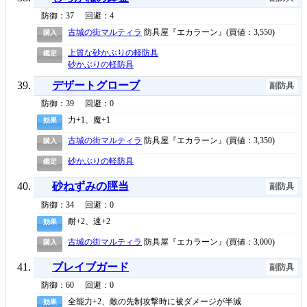
防御：37
回避：4
古城の街マルティラ
防具屋『エカラーン』(買値：3,550)
購入
上質な砂かぶりの軽防具
鑑定
砂かぶりの軽防具
デザートグローブ
副防具
防御：39
回避：0
力+1、魔+1
効果
古城の街マルティラ
防具屋『エカラーン』(買値：3,350)
購入
砂かぶりの軽防具
鑑定
砂ねずみの脛当
副防具
防御：34
回避：0
耐+2、速+2
効果
古城の街マルティラ
防具屋『エカラーン』(買値：3,000)
購入
ブレイブガード
副防具
防御：60
回避：0
全能力+2、敵の先制攻撃時に被ダメージが半減
効果