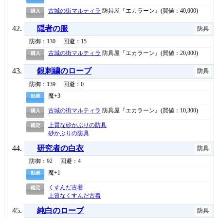
古城の街マルティラ
防具屋『エカラーン』(買値：40,000)
購入
隠者の服
防具
防御：130
回避：15
古城の街マルティラ
防具屋『エカラーン』(買値：20,000)
購入
銀刺繍のローブ
防具
防御：139
回避：0
魔+3
効果
古城の街マルティラ
防具屋『エカラーン』(買値：10,300)
購入
上質な砂かぶりの防具
鑑定
砂かぶりの防具
研究者の白衣
防具
防御：92
回避：4
魔+1
効果
くすんだ古着
鑑定
上質なくすんだ古着
純白のローブ
防具