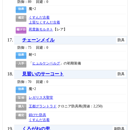
防御：89
回避：0
魔+2
効果
くすんだ古着
鑑定
上質なくすんだ古着
死貴族モルネト
【レア】
敵ドロ
チェーンメイル
防具
防御：75
回避：0
耐+1
効果
「
ヒュルケンベルグ
」の初期装備
入手
見習いのサーコート
防具
防御：70
回避：0
魔+2
効果
レガリス大聖堂
宝/拾
王都グラントラド
クロニア防具商(買値：2,250)
購入
錆びた防具
鑑定
くすんだ古着
くろがねの兜
副防具