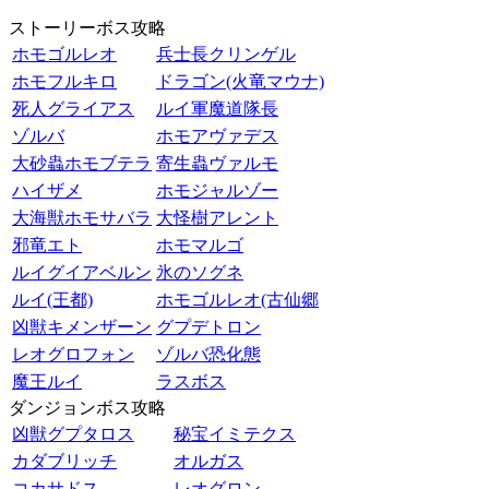
ストーリーボス攻略
ホモゴルレオ
兵士長クリンゲル
ホモフルキロ
ドラゴン(火竜マウナ)
死人グライアス
ルイ軍魔道隊長
ゾルバ
ホモアヴァデス
大砂蟲ホモブテラ
寄生蟲ヴァルモ
ハイザメ
ホモジャルゾー
大海獣ホモサバラ
大怪樹アレント
邪竜エト
ホモマルゴ
ルイグイアベルン
氷のソグネ
ルイ(王都)
ホモゴルレオ(古仙郷
凶獣キメンザーン
グプデトロン
レオグロフォン
ゾルバ恐化態
魔王ルイ
ラスボス
ダンジョンボス攻略
凶獣グプタロス
秘宝イミテクス
カダブリッチ
オルガス
コカサドス
レオグロン