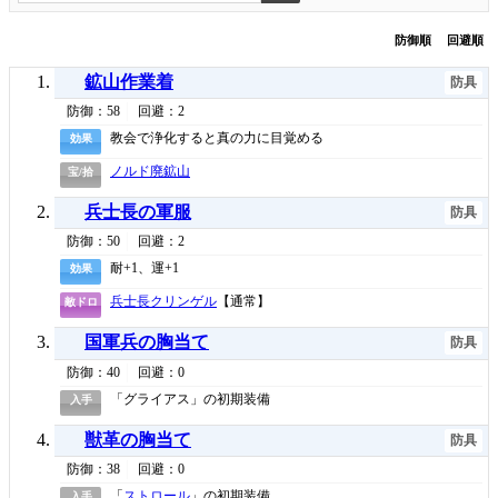
防御順
回避順
鉱山作業着
防具
防御：58
回避：2
教会で浄化すると真の力に目覚める
効果
ノルド廃鉱山
宝/拾
兵士長の軍服
防具
防御：50
回避：2
耐+1、運+1
効果
兵士長クリンゲル
【通常】
敵ドロ
国軍兵の胸当て
防具
防御：40
回避：0
「グライアス」の初期装備
入手
獣革の胸当て
防具
防御：38
回避：0
「
ストロール
」の初期装備
入手