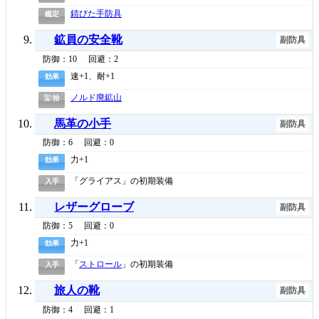
錆びた手防具
鑑定
鉱員の安全靴
副防具
防御：10
回避：2
速+1、耐+1
効果
ノルド廃鉱山
宝/拾
馬革の小手
副防具
防御：6
回避：0
力+1
効果
「グライアス」の初期装備
入手
レザーグローブ
副防具
防御：5
回避：0
力+1
効果
「
ストロール
」の初期装備
入手
旅人の靴
副防具
防御：4
回避：1