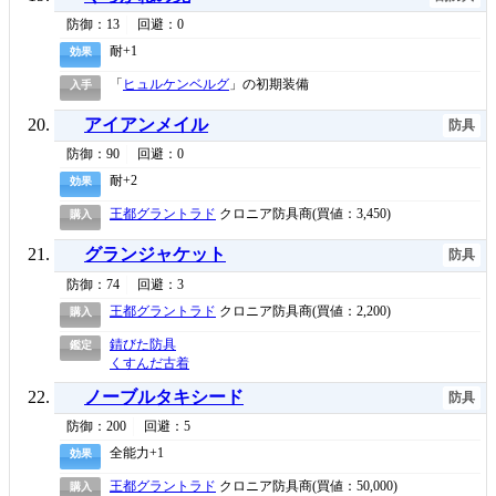
防御：13
回避：0
耐+1
効果
「
ヒュルケンベルグ
」の初期装備
入手
アイアンメイル
防具
防御：90
回避：0
耐+2
効果
王都グラントラド
クロニア防具商(買値：3,450)
購入
グランジャケット
防具
防御：74
回避：3
王都グラントラド
クロニア防具商(買値：2,200)
購入
錆びた防具
鑑定
くすんだ古着
ノーブルタキシード
防具
防御：200
回避：5
全能力+1
効果
王都グラントラド
クロニア防具商(買値：50,000)
購入