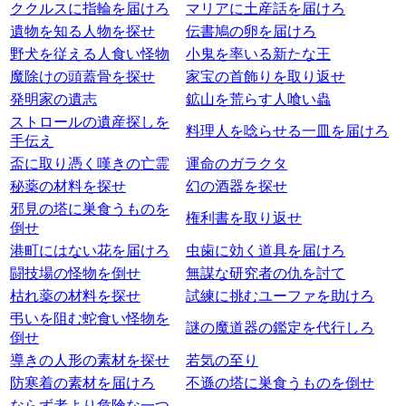
ククルスに指輪を届けろ
マリアに土産話を届けろ
遺物を知る人物を探せ
伝書鳩の卵を届けろ
野犬を従える人食い怪物
小鬼を率いる新たな王
魔除けの頭蓋骨を探せ
家宝の首飾りを取り返せ
発明家の遺志
鉱山を荒らす人喰い蟲
ストロールの遺産探しを
料理人を唸らせる一皿を届けろ
手伝え
盃に取り憑く嘆きの亡霊
運命のガラクタ
秘薬の材料を探せ
幻の酒器を探せ
邪見の塔に巣食うものを
権利書を取り返せ
倒せ
港町にはない花を届けろ
虫歯に効く道具を届けろ
闘技場の怪物を倒せ
無謀な研究者の仇を討て
枯れ薬の材料を探せ
試練に挑むユーファを助けろ
弔いを阻む蛇食い怪物を
謎の魔道器の鑑定を代行しろ
倒せ
導きの人形の素材を探せ
若気の至り
防寒着の素材を届けろ
不遜の塔に巣食うものを倒せ
ならず者より危険な一つ