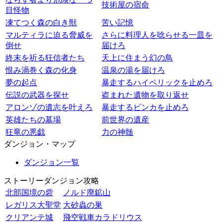
技術屋の宿命
目怪物
凍てつく森の白き獣
苦い記憶
マルティラに迫る脅威を
さらに料理人を唸らせる一皿を
倒せ
届けろ
終末を祈る狂信者たち
天上に住まう幻の鳥
恨み渦巻く森の化身
温泉の湯を届けろ
夢の起点
暴走するハイペリックを止めろ
伝説の武器を探せ
盗まれた遺物を取り返せ
アロンゾの遺志を叶えろ
暴走するビンカを止めろ
英雄たちの墓場
前世界の遺産
狂竜の悪戯
力の神髄
ダンジョン・マップ
ダンジョン一覧
ストーリーダンジョン攻略
北部国境の砦
ノルド廃鉱山
レガリス大聖堂
大砂蟲の巣
クリアンテ城
飛空戦車カラドリウス