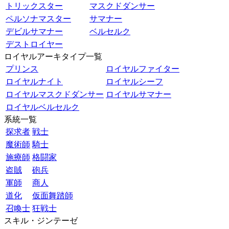
トリックスター
マスクドダンサー
ペルソナマスター
サマナー
デビルサマナー
ベルセルク
デストロイヤー
ロイヤルアーキタイプ一覧
プリンス
ロイヤルファイター
ロイヤルナイト
ロイヤルシーフ
ロイヤルマスクドダンサー
ロイヤルサマナー
ロイヤルベルセルク
系統一覧
探求者
戦士
魔術師
騎士
施療師
格闘家
盗賊
砲兵
軍師
商人
道化
仮面舞踏師
召喚士
狂戦士
スキル・ジンテーゼ