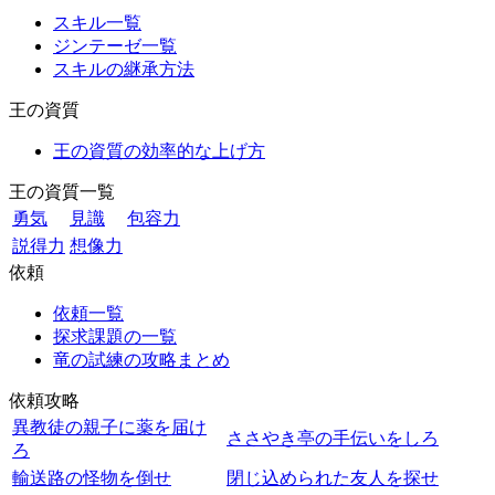
スキル一覧
ジンテーゼ一覧
スキルの継承方法
王の資質
王の資質の効率的な上げ方
王の資質一覧
勇気
見識
包容力
説得力
想像力
依頼
依頼一覧
探求課題の一覧
竜の試練の攻略まとめ
依頼攻略
異教徒の親子に薬を届け
ささやき亭の手伝いをしろ
ろ
輸送路の怪物を倒せ
閉じ込められた友人を探せ