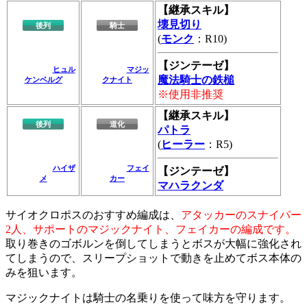
【継承スキル】
壊見切り
後列
騎士
(
モンク
：R10)
【ジンテーゼ】
ヒュル
マジッ
魔法騎士の鉄槌
ケンベルグ
クナイト
※使用非推奨
【継承スキル】
後列
道化
パトラ
(
ヒーラー
：R5)
ハイザ
フェイ
【ジンテーゼ】
メ
カー
マハラクンダ
サイオクロポスのおすすめ編成は、
アタッカーのスナイパー
2人、サポートのマジックナイト、フェイカーの編成です。
取り巻きのゴボルンを倒してしまうとボスが大幅に強化され
てしまうので、スリープショットで動きを止めてボス本体の
みを狙います。
マジックナイトは騎士の名乗りを使って味方を守ります。