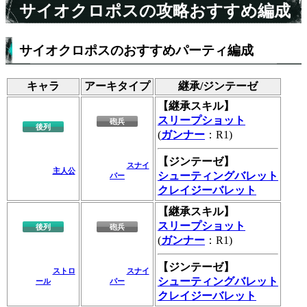
サイオクロポスの攻略おすすめ編成
サイオクロポスのおすすめパーティ編成
キャラ
アーキタイプ
継承/ジンテーゼ
【継承スキル】
スリープショット
砲兵
後列
(
ガンナー
：R1)
【ジンテーゼ】
スナイ
主人公
シューティングバレット
パー
クレイジーバレット
【継承スキル】
スリープショット
後列
砲兵
(
ガンナー
：R1)
【ジンテーゼ】
ストロ
スナイ
シューティングバレット
ール
パー
クレイジーバレット