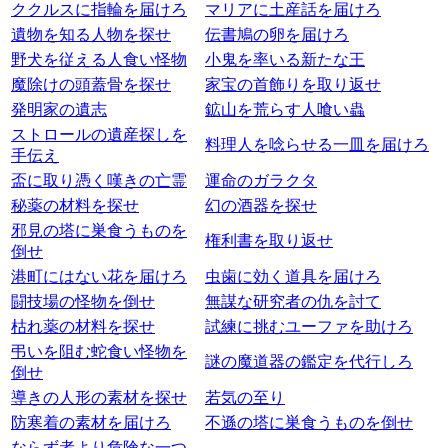
ククルスに指輪を届けろ
マリアに土産話を届けろ
遺物を知る人物を探せ
伝書鳩の卵を届けろ
野犬を従える人食い怪物
小鬼を率いる新たな王
魔除けの頭蓋骨を探せ
家宝の首飾りを取り返せ
発明家の遺志
鉱山を荒らす人喰い蟲
ストロールの遺産探しを
料理人を唸らせる一皿を届けろ
手伝え
盃に取り憑く嘆きの亡霊
運命のガラクタ
秘薬の材料を探せ
幻の酒器を探せ
邪見の塔に巣食うものを
権利書を取り返せ
倒せ
港町にはない花を届けろ
虫歯に効く道具を届けろ
闘技場の怪物を倒せ
無謀な研究者の仇を討て
枯れ薬の材料を探せ
試練に挑むユーファを助けろ
弔いを阻む蛇食い怪物を
謎の魔道器の鑑定を代行しろ
倒せ
導きの人形の素材を探せ
若気の至り
防寒着の素材を届けろ
不遜の塔に巣食うものを倒せ
ならず者より危険な一つ