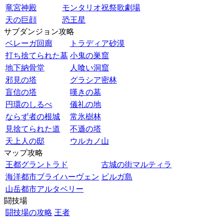
竜宮神殿
モンタリオ祝祭歌劇場
天の巨顔
恐王星
サブダンジョン攻略
ベレーガ回廊
トラディア砂漠
打ち捨てられた墓
小鬼の巣窟
地下納骨堂
人喰い洞窟
邪見の塔
グラシア密林
盲信の塔
嘆きの墓
円環のしるべ
儀礼の地
ならず者の根城
常氷樹林
見捨てられた道
不遜の塔
天上人の邸
ウルカノ山
マップ攻略
王都グラントラド
古城の街マルティラ
海洋都市ブライハーヴェン
ビルガ島
山岳都市アルタベリー
闘技場
闘技場の攻略
王者