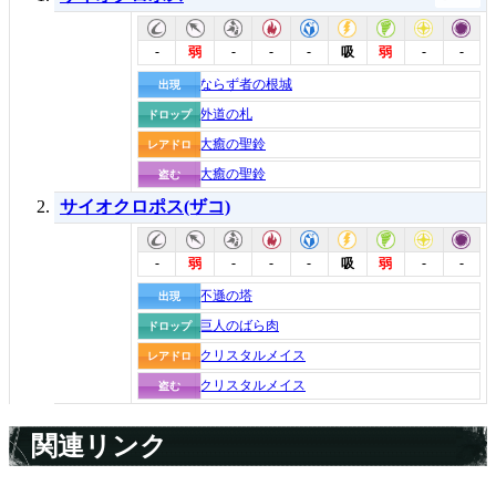
-
-
-
-
-
-
弱
吸
弱
ならず者の根城
出現
外道の札
ドロップ
大癒の聖鈴
レアドロ
大癒の聖鈴
盗む
サイオクロポス(ザコ)
-
-
-
-
-
-
弱
吸
弱
不遜の塔
出現
巨人のばら肉
ドロップ
クリスタルメイス
レアドロ
クリスタルメイス
盗む
関連リンク