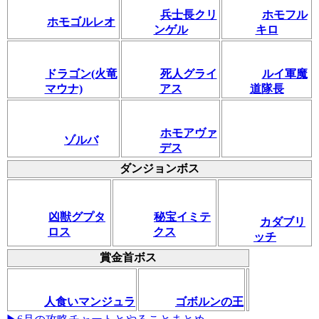
兵士長クリ
ホモフル
ホモゴルレオ
ンゲル
キロ
ドラゴン(火竜
死人グライ
ルイ軍魔
マウナ)
アス
道隊長
ホモアヴァ
ゾルバ
デス
ダンジョンボス
凶獣グプタ
秘宝イミテ
カダブリ
ロス
クス
ッチ
賞金首ボス
人食いマンジュラ
ゴボルンの王