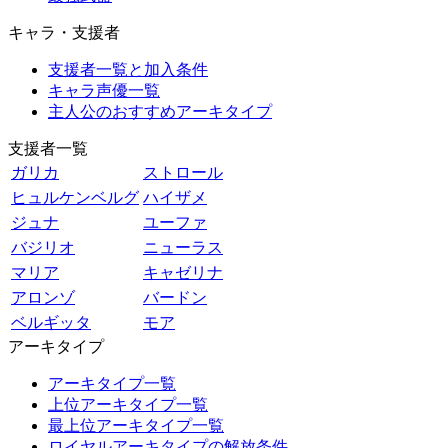
キャラ・支援者
支援者一覧と加入条件
キャラ声優一覧
主人公のおすすめアーキタイプ
支援者一覧
ガリカ
ストロール
ヒュルケンベルグ
ハイザメ
ジュナ
ユーファ
バジリオ
ニューラス
マリア
キャゼリナ
アロンゾ
バードン
ベルギッタ
モア
アーキタイプ
アーキタイプ一覧
上位アーキタイプ一覧
最上位アーキタイプ一覧
ロイヤルアーキタイプの解放条件