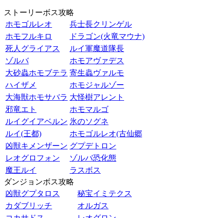
ストーリーボス攻略
ホモゴルレオ
兵士長クリンゲル
ホモフルキロ
ドラゴン(火竜マウナ)
死人グライアス
ルイ軍魔道隊長
ゾルバ
ホモアヴァデス
大砂蟲ホモブテラ
寄生蟲ヴァルモ
ハイザメ
ホモジャルゾー
大海獣ホモサバラ
大怪樹アレント
邪竜エト
ホモマルゴ
ルイグイアベルン
氷のソグネ
ルイ(王都)
ホモゴルレオ(古仙郷
凶獣キメンザーン
グプデトロン
レオグロフォン
ゾルバ恐化態
魔王ルイ
ラスボス
ダンジョンボス攻略
凶獣グプタロス
秘宝イミテクス
カダブリッチ
オルガス
コカサドス
レオグロン