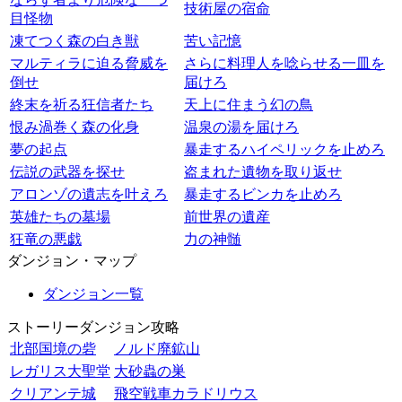
技術屋の宿命
目怪物
凍てつく森の白き獣
苦い記憶
マルティラに迫る脅威を
さらに料理人を唸らせる一皿を
倒せ
届けろ
終末を祈る狂信者たち
天上に住まう幻の鳥
恨み渦巻く森の化身
温泉の湯を届けろ
夢の起点
暴走するハイペリックを止めろ
伝説の武器を探せ
盗まれた遺物を取り返せ
アロンゾの遺志を叶えろ
暴走するビンカを止めろ
英雄たちの墓場
前世界の遺産
狂竜の悪戯
力の神髄
ダンジョン・マップ
ダンジョン一覧
ストーリーダンジョン攻略
北部国境の砦
ノルド廃鉱山
レガリス大聖堂
大砂蟲の巣
クリアンテ城
飛空戦車カラドリウス