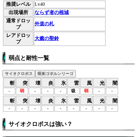
推奨レベル
Lv40
出現場所
ならず者の根城
通常ドロッ
外道の札
プ
レアドロッ
大癒の聖鈴
プ
弱点と耐性一覧
サイオクロポス
呪術ゴボルンリーゴ
斬
突
壊
炎
氷
雷
風
光
闇
-
弱
-
-
-
吸
弱
-
-
斬
突
壊
炎
氷
雷
風
光
闇
-
-
-
-
-
-
-
-
-
サイオクロポスは強い？