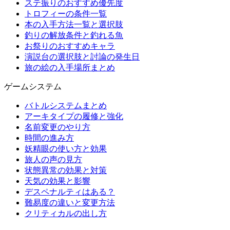
ステ振りのおすすめ優先度
トロフィーの条件一覧
本の入手方法一覧と選択肢
釣りの解放条件と釣れる魚
お祭りのおすすめキャラ
演説台の選択肢と討論の発生日
旅の絵の入手場所まとめ
ゲームシステム
バトルシステムまとめ
アーキタイプの履修と強化
名前変更のやり方
時間の進み方
妖精眼の使い方と効果
旅人の声の見方
状態異常の効果と対策
天気の効果と影響
デスペナルティはある？
難易度の違いと変更方法
クリティカルの出し方