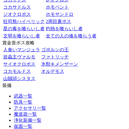
コカサドルス
ホモペント
ジオクロポス
ホモサンドロ
狂司祭ハイペリック
2周目裏ボス
星の毒を喰らいし者
灼熱を喰らいし者
文明を喰らいし者
全ての人の魂を喰らう者
賞金首ボス攻略
人食いマンジュラ
ゴボルンの王
岩蟲主ヴァルモ
ファトリッチ
サイオクロポス
氷獣キメンザーン
コカモルドス
オルデモス
山賊頭シスタス
装備
武器一覧
防具一覧
アクセサリ一覧
魔道器一覧
浄化装備一覧
仮面一覧