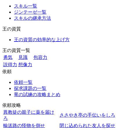
スキル一覧
ジンテーゼ一覧
スキルの継承方法
王の資質
王の資質の効率的な上げ方
王の資質一覧
勇気
見識
包容力
説得力
想像力
依頼
依頼一覧
探求課題の一覧
竜の試練の攻略まとめ
依頼攻略
異教徒の親子に薬を届け
ささやき亭の手伝いをしろ
ろ
輸送路の怪物を倒せ
閉じ込められた友人を探せ