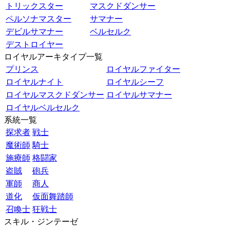
トリックスター
マスクドダンサー
ペルソナマスター
サマナー
デビルサマナー
ベルセルク
デストロイヤー
ロイヤルアーキタイプ一覧
プリンス
ロイヤルファイター
ロイヤルナイト
ロイヤルシーフ
ロイヤルマスクドダンサー
ロイヤルサマナー
ロイヤルベルセルク
系統一覧
探求者
戦士
魔術師
騎士
施療師
格闘家
盗賊
砲兵
軍師
商人
道化
仮面舞踏師
召喚士
狂戦士
スキル・ジンテーゼ