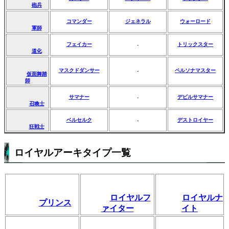
砲兵
コマンダー
ジェネラル
ウォーロード
軍師
フェイカー
トリックスター
-
道化
マスクドダンサー
ペルソナマスター
-
仮面舞踏
師
サマナー
デビルサマナー
-
召喚士
ベルセルク
デストロイヤー
-
狂戦士
ロイヤルアーキタイプ一覧
ロイヤルフ
ロイヤルナ
プリンス
ァイター
イト