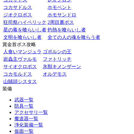
コカサドルス
ホモペント
ジオクロポス
ホモサンドロ
狂司祭ハイペリック
2周目裏ボス
星の毒を喰らいし者
灼熱を喰らいし者
文明を喰らいし者
全ての人の魂を喰らう者
賞金首ボス攻略
人食いマンジュラ
ゴボルンの王
岩蟲主ヴァルモ
ファトリッチ
サイオクロポス
氷獣キメンザーン
コカモルドス
オルデモス
山賊頭シスタス
装備
武器一覧
防具一覧
アクセサリ一覧
魔道器一覧
浄化装備一覧
仮面一覧