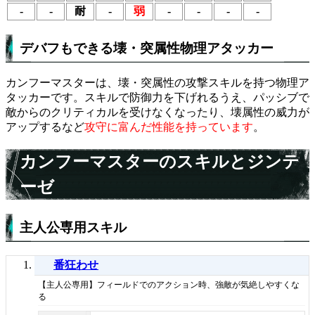
-
-
耐
-
弱
-
-
-
-
デバフもできる壊・突属性物理アタッカー
カンフーマスターは、壊・突属性の攻撃スキルを持つ物理ア
タッカーです。スキルで防御力を下げれるうえ、パッシブで
敵からのクリティカルを受けなくなったり、壊属性の威力が
アップするなど
攻守に富んだ性能を持っています
。
カンフーマスターのスキルとジンテ
ーゼ
主人公専用スキル
番狂わせ
【主人公専用】フィールドでのアクション時、強敵が気絶しやすくな
る