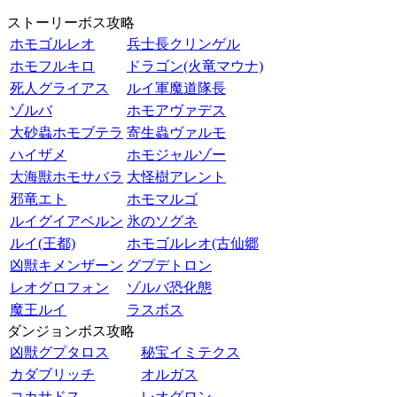
ストーリーボス攻略
ホモゴルレオ
兵士長クリンゲル
ホモフルキロ
ドラゴン(火竜マウナ)
死人グライアス
ルイ軍魔道隊長
ゾルバ
ホモアヴァデス
大砂蟲ホモブテラ
寄生蟲ヴァルモ
ハイザメ
ホモジャルゾー
大海獣ホモサバラ
大怪樹アレント
邪竜エト
ホモマルゴ
ルイグイアベルン
氷のソグネ
ルイ(王都)
ホモゴルレオ(古仙郷
凶獣キメンザーン
グプデトロン
レオグロフォン
ゾルバ恐化態
魔王ルイ
ラスボス
ダンジョンボス攻略
凶獣グプタロス
秘宝イミテクス
カダブリッチ
オルガス
コカサドス
レオグロン