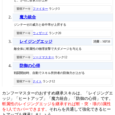
と、さらに攻撃力が上昇
ファイター
ランク3
習得アーキ
魔力統合
ジンテーゼの威力と命中率が上昇する
ウィザード
ランク20
習得アーキ
レイジングエッジ
消費：MP38
敵全体に斬属性の物理攻撃で大ダメージを与える
ソードマスター
ランク12
習得アーキ
防御の心得
戦闘開始時、自動でスキル所持者の防御力が上がる
ナイト
ランク12
習得アーキ
カンフーマスターのおすすめ継承スキルは、「レイジングエ
ッジ」「ヒートアップ」「魔力統合」「防御の心得」です。
斬属性のレイジングエッジを継承すれば斬・突・壊の3属性
を1人でカバーできます。
それらを共通して強化できるヒー
トアップも継承しましょう。