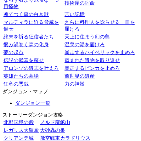
技術屋の宿命
目怪物
凍てつく森の白き獣
苦い記憶
マルティラに迫る脅威を
さらに料理人を唸らせる一皿を
倒せ
届けろ
終末を祈る狂信者たち
天上に住まう幻の鳥
恨み渦巻く森の化身
温泉の湯を届けろ
夢の起点
暴走するハイペリックを止めろ
伝説の武器を探せ
盗まれた遺物を取り返せ
アロンゾの遺志を叶えろ
暴走するビンカを止めろ
英雄たちの墓場
前世界の遺産
狂竜の悪戯
力の神髄
ダンジョン・マップ
ダンジョン一覧
ストーリーダンジョン攻略
北部国境の砦
ノルド廃鉱山
レガリス大聖堂
大砂蟲の巣
クリアンテ城
飛空戦車カラドリウス