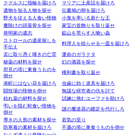
ククルスに指輪を届けろ
マリアに土産話を届けろ
遺物を知る人物を探せ
伝書鳩の卵を届けろ
野犬を従える人食い怪物
小鬼を率いる新たな王
魔除けの頭蓋骨を探せ
家宝の首飾りを取り返せ
発明家の遺志
鉱山を荒らす人喰い蟲
ストロールの遺産探しを
料理人を唸らせる一皿を届けろ
手伝え
盃に取り憑く嘆きの亡霊
運命のガラクタ
秘薬の材料を探せ
幻の酒器を探せ
邪見の塔に巣食うものを
権利書を取り返せ
倒せ
港町にはない花を届けろ
虫歯に効く道具を届けろ
闘技場の怪物を倒せ
無謀な研究者の仇を討て
枯れ薬の材料を探せ
試練に挑むユーファを助けろ
弔いを阻む蛇食い怪物を
謎の魔道器の鑑定を代行しろ
倒せ
導きの人形の素材を探せ
若気の至り
防寒着の素材を届けろ
不遜の塔に巣食うものを倒せ
ならず者より危険な一つ