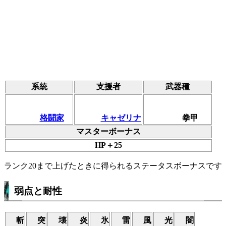
系統
支援者
武器種
格闘家
キャゼリナ
拳甲
マスターボーナス
HP＋25
ランク20まで上げたときに得られるステータスボーナスです
弱点と耐性
斬
突
壊
炎
氷
雷
風
光
闇