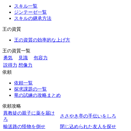
スキル一覧
ジンテーゼ一覧
スキルの継承方法
王の資質
王の資質の効率的な上げ方
王の資質一覧
勇気
見識
包容力
説得力
想像力
依頼
依頼一覧
探求課題の一覧
竜の試練の攻略まとめ
依頼攻略
異教徒の親子に薬を届け
ささやき亭の手伝いをしろ
ろ
輸送路の怪物を倒せ
閉じ込められた友人を探せ