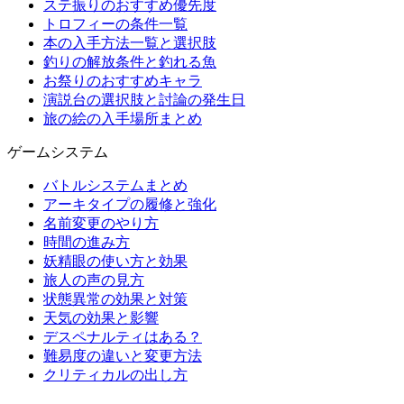
ステ振りのおすすめ優先度
トロフィーの条件一覧
本の入手方法一覧と選択肢
釣りの解放条件と釣れる魚
お祭りのおすすめキャラ
演説台の選択肢と討論の発生日
旅の絵の入手場所まとめ
ゲームシステム
バトルシステムまとめ
アーキタイプの履修と強化
名前変更のやり方
時間の進み方
妖精眼の使い方と効果
旅人の声の見方
状態異常の効果と対策
天気の効果と影響
デスペナルティはある？
難易度の違いと変更方法
クリティカルの出し方