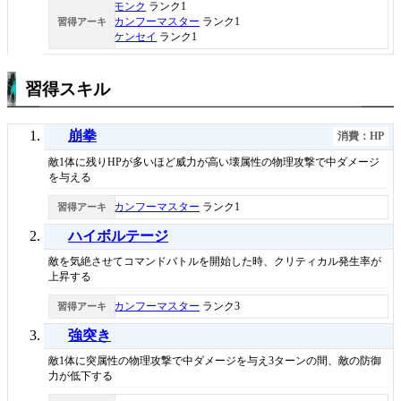
モンク
ランク1
カンフーマスター
ランク1
習得アーキ
ケンセイ
ランク1
習得スキル
崩拳
消費：HP
敵1体に残りHPが多いほど威力が高い壊属性の物理攻撃で中ダメージ
を与える
カンフーマスター
ランク1
習得アーキ
ハイボルテージ
敵を気絶させてコマンドバトルを開始した時、クリティカル発生率が
上昇する
カンフーマスター
ランク3
習得アーキ
強突き
敵1体に突属性の物理攻撃で中ダメージを与え3ターンの間、敵の防御
力が低下する