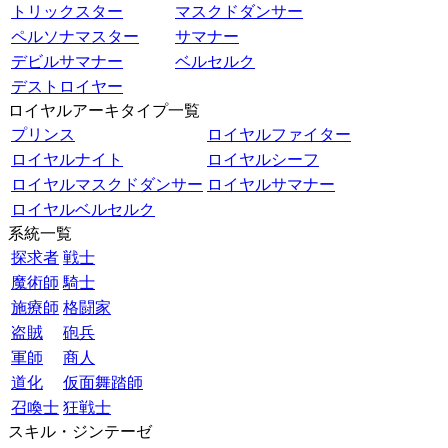
トリックスター
マスクドダンサー
ペルソナマスター
サマナー
デビルサマナー
ベルセルク
デストロイヤー
ロイヤルアーキタイプ一覧
プリンス
ロイヤルファイター
ロイヤルナイト
ロイヤルシーフ
ロイヤルマスクドダンサー
ロイヤルサマナー
ロイヤルベルセルク
系統一覧
探求者
戦士
魔術師
騎士
施療師
格闘家
盗賊
砲兵
軍師
商人
道化
仮面舞踏師
召喚士
狂戦士
スキル・ジンテーゼ