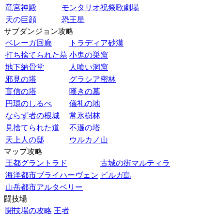
竜宮神殿
モンタリオ祝祭歌劇場
天の巨顔
恐王星
サブダンジョン攻略
ベレーガ回廊
トラディア砂漠
打ち捨てられた墓
小鬼の巣窟
地下納骨堂
人喰い洞窟
邪見の塔
グラシア密林
盲信の塔
嘆きの墓
円環のしるべ
儀礼の地
ならず者の根城
常氷樹林
見捨てられた道
不遜の塔
天上人の邸
ウルカノ山
マップ攻略
王都グラントラド
古城の街マルティラ
海洋都市ブライハーヴェン
ビルガ島
山岳都市アルタベリー
闘技場
闘技場の攻略
王者