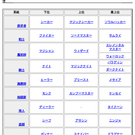
系統
下位
上位
最上位
シーカー
マジックシーカー
ソウルハッカー
探求者
ファイター
ソードマスター
サムライ
戦士
エレメンタル
マスター
マジシャン
ウィザード
魔術師
ウォーロック
パラディン
ナイト
マジックナイト
ダークナイト
騎士
ヒーラー
プリースト
メサイア
施療師
モンク
カンフーマスター
ケンセイ
格闘家
ディーラー
タイクーン
-
商人
シーフ
アサシン
ニンジャ
盗賊
ガンナー
スナイパー
ドラグナー