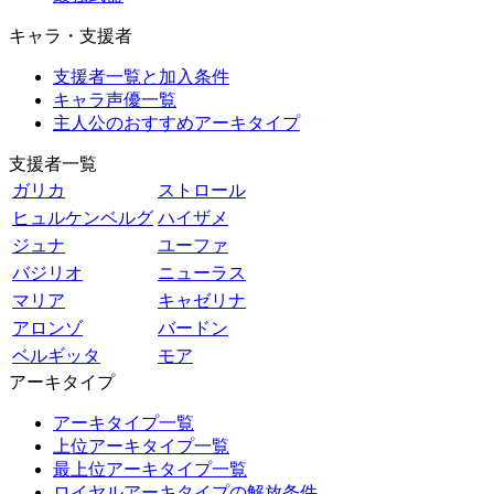
キャラ・支援者
支援者一覧と加入条件
キャラ声優一覧
主人公のおすすめアーキタイプ
支援者一覧
ガリカ
ストロール
ヒュルケンベルグ
ハイザメ
ジュナ
ユーファ
バジリオ
ニューラス
マリア
キャゼリナ
アロンゾ
バードン
ベルギッタ
モア
アーキタイプ
アーキタイプ一覧
上位アーキタイプ一覧
最上位アーキタイプ一覧
ロイヤルアーキタイプの解放条件