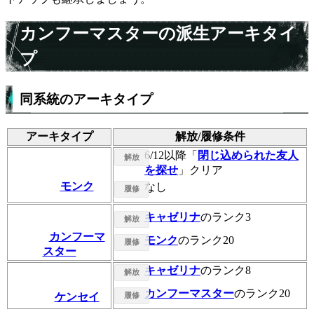
カンフーマスターの派生アーキタイ
プ
同系統のアーキタイプ
アーキタイプ
解放/履修条件
6/12以降「
閉じ込められた友人
解放
を探せ
」クリア
モンク
なし
履修
キャゼリナ
のランク3
解放
カンフーマ
モンク
のランク20
履修
スター
キャゼリナ
のランク8
解放
カンフーマスター
のランク20
ケンセイ
履修