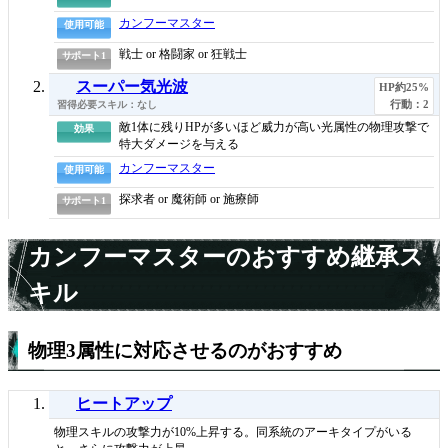
カンフーマスター
使用可能
戦士
or
格闘家
or
狂戦士
サポート1
スーパー気光波
HP約25%
行動：2
なし
敵1体に残りHPが多いほど威力が高い光属性の物理攻撃で
効果
特大ダメージを与える
カンフーマスター
使用可能
探求者
or
魔術師
or
施療師
サポート1
カンフーマスターのおすすめ継承ス
キル
物理3属性に対応させるのがおすすめ
ヒートアップ
物理スキルの攻撃力が10%上昇する。同系統のアーキタイプがいる