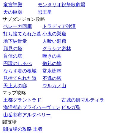
竜宮神殿
モンタリオ祝祭歌劇場
天の巨顔
恐王星
サブダンジョン攻略
ベレーガ回廊
トラディア砂漠
打ち捨てられた墓
小鬼の巣窟
地下納骨堂
人喰い洞窟
邪見の塔
グラシア密林
盲信の塔
嘆きの墓
円環のしるべ
儀礼の地
ならず者の根城
常氷樹林
見捨てられた道
不遜の塔
天上人の邸
ウルカノ山
マップ攻略
王都グラントラド
古城の街マルティラ
海洋都市ブライハーヴェン
ビルガ島
山岳都市アルタベリー
闘技場
闘技場の攻略
王者