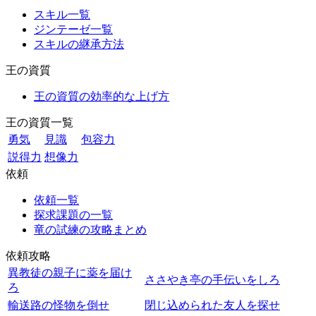
スキル一覧
ジンテーゼ一覧
スキルの継承方法
王の資質
王の資質の効率的な上げ方
王の資質一覧
勇気
見識
包容力
説得力
想像力
依頼
依頼一覧
探求課題の一覧
竜の試練の攻略まとめ
依頼攻略
異教徒の親子に薬を届け
ささやき亭の手伝いをしろ
ろ
輸送路の怪物を倒せ
閉じ込められた友人を探せ