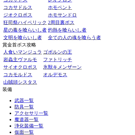
コカサドルス
ホモペント
ジオクロポス
ホモサンドロ
狂司祭ハイペリック
2周目裏ボス
星の毒を喰らいし者
灼熱を喰らいし者
文明を喰らいし者
全ての人の魂を喰らう者
賞金首ボス攻略
人食いマンジュラ
ゴボルンの王
岩蟲主ヴァルモ
ファトリッチ
サイオクロポス
氷獣キメンザーン
コカモルドス
オルデモス
山賊頭シスタス
装備
武器一覧
防具一覧
アクセサリ一覧
魔道器一覧
浄化装備一覧
仮面一覧