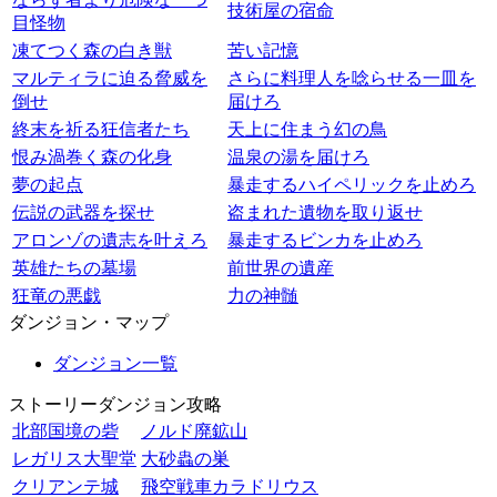
技術屋の宿命
目怪物
凍てつく森の白き獣
苦い記憶
マルティラに迫る脅威を
さらに料理人を唸らせる一皿を
倒せ
届けろ
終末を祈る狂信者たち
天上に住まう幻の鳥
恨み渦巻く森の化身
温泉の湯を届けろ
夢の起点
暴走するハイペリックを止めろ
伝説の武器を探せ
盗まれた遺物を取り返せ
アロンゾの遺志を叶えろ
暴走するビンカを止めろ
英雄たちの墓場
前世界の遺産
狂竜の悪戯
力の神髄
ダンジョン・マップ
ダンジョン一覧
ストーリーダンジョン攻略
北部国境の砦
ノルド廃鉱山
レガリス大聖堂
大砂蟲の巣
クリアンテ城
飛空戦車カラドリウス