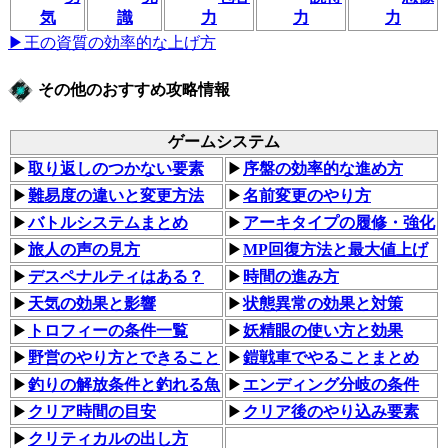
気
識
力
力
力
▶王の資質の効率的な上げ方
その他のおすすめ攻略情報
ゲームシステム
▶
取り返しのつかない要素
▶
序盤の効率的な進め方
▶
難易度の違いと変更方法
▶
名前変更のやり方
▶
バトルシステムまとめ
▶
アーキタイプの履修・強化
▶
旅人の声の見方
▶
MP回復方法と最大値上げ
▶
デスペナルティはある？
▶
時間の進み方
▶
天気の効果と影響
▶
状態異常の効果と対策
▶
トロフィーの条件一覧
▶
妖精眼の使い方と効果
▶
野営のやり方とできること
▶
鎧戦車でやることまとめ
▶
釣りの解放条件と釣れる魚
▶
エンディング分岐の条件
▶
クリア時間の目安
▶
クリア後のやり込み要素
▶
クリティカルの出し方