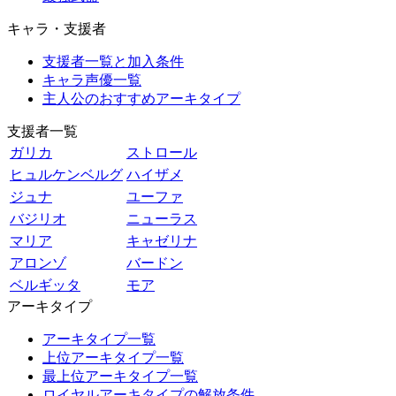
キャラ・支援者
支援者一覧と加入条件
キャラ声優一覧
主人公のおすすめアーキタイプ
支援者一覧
ガリカ
ストロール
ヒュルケンベルグ
ハイザメ
ジュナ
ユーファ
バジリオ
ニューラス
マリア
キャゼリナ
アロンゾ
バードン
ベルギッタ
モア
アーキタイプ
アーキタイプ一覧
上位アーキタイプ一覧
最上位アーキタイプ一覧
ロイヤルアーキタイプの解放条件