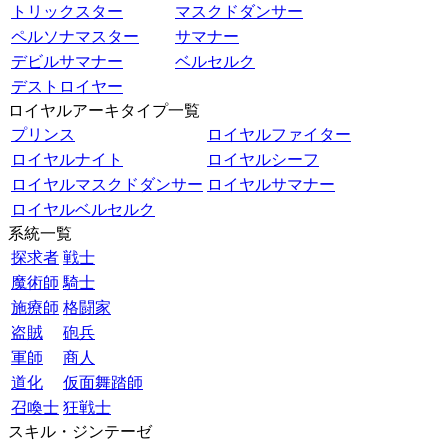
トリックスター
マスクドダンサー
ペルソナマスター
サマナー
デビルサマナー
ベルセルク
デストロイヤー
ロイヤルアーキタイプ一覧
プリンス
ロイヤルファイター
ロイヤルナイト
ロイヤルシーフ
ロイヤルマスクドダンサー
ロイヤルサマナー
ロイヤルベルセルク
系統一覧
探求者
戦士
魔術師
騎士
施療師
格闘家
盗賊
砲兵
軍師
商人
道化
仮面舞踏師
召喚士
狂戦士
スキル・ジンテーゼ