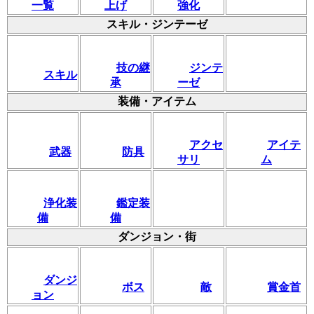
一覧
上げ
強化
スキル・ジンテーゼ
技の継
ジンテ
スキル
承
ーゼ
装備・アイテム
アクセ
アイテ
武器
防具
サリ
ム
浄化装
鑑定装
備
備
ダンジョン・街
ダンジ
ボス
敵
賞金首
ョン