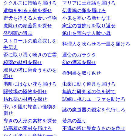
ククルスに指輪を届けろ
マリアに土産話を届けろ
遺物を知る人物を探せ
伝書鳩の卵を届けろ
野犬を従える人食い怪物
小鬼を率いる新たな王
魔除けの頭蓋骨を探せ
家宝の首飾りを取り返せ
発明家の遺志
鉱山を荒らす人喰い蟲
ストロールの遺産探しを
料理人を唸らせる一皿を届けろ
手伝え
盃に取り憑く嘆きの亡霊
運命のガラクタ
秘薬の材料を探せ
幻の酒器を探せ
邪見の塔に巣食うものを
権利書を取り返せ
倒せ
港町にはない花を届けろ
虫歯に効く道具を届けろ
闘技場の怪物を倒せ
無謀な研究者の仇を討て
枯れ薬の材料を探せ
試練に挑むユーファを助けろ
弔いを阻む蛇食い怪物を
謎の魔道器の鑑定を代行しろ
倒せ
導きの人形の素材を探せ
若気の至り
防寒着の素材を届けろ
不遜の塔に巣食うものを倒せ
ならず者より危険な一つ