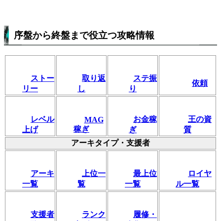
序盤から終盤まで役立つ攻略情報
ストー
取り返
ステ振
依頼
リー
し
り
レベル
お金稼
王の資
MAG
稼ぎ
上げ
ぎ
質
アーキタイプ・支援者
アーキ
上位一
最上位
ロイヤ
一覧
覧
一覧
ル一覧
支援者
ランク
履修・