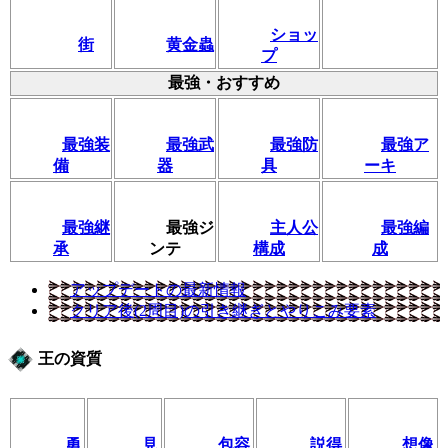
ショッ
街
黄金蟲
プ
最強・おすすめ
最強装
最強武
最強防
最強ア
備
器
具
ーキ
最強継
最強ジ
主人公
最強編
承
ンテ
構成
成
アップデートの最新情報
クリア後(2周目)の引き継ぎとやりこみ要素
王の資質
勇
見
包容
説得
想像