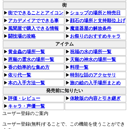
街
▶
街でできることとアイコン
▶
ショップの場所と特売日
▶
アカデメイアでできる事
▶
顔石の場所と支持順位上げ
▶
風聞屋で購入できる情報
▶
魔道器屋の解放条件
▶
闘技場の攻略
▶
お祭りのおすすめキャラ
アイテム
▶
黄金蟲の場所一覧
▶
祝福の水の場所一覧
▶
恩寵の霊水の場所一覧
▶
天寵の神水の場所一覧
▶
香の効率的な集め方
▶
料理一覧
▶
依り代一覧
▶
特別な話のアクセサリ
▶
本の入手方法一覧
▶
旅の絵の入手場所まとめ
発売前に知りたい
▶
評価・レビュー
▶
体験版の内容と引き継ぎ
▶
キャラ・声優一覧
ユーザー登録のご案内
ユーザー登録(無料)することで、この機能を使うことができ