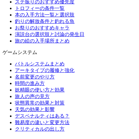
ステ振りのおすすめ優先度
トロフィーの条件一覧
本の入手方法一覧と選択肢
釣りの解放条件と釣れる魚
お祭りのおすすめキャラ
演説台の選択肢と討論の発生日
旅の絵の入手場所まとめ
ゲームシステム
バトルシステムまとめ
アーキタイプの履修と強化
名前変更のやり方
時間の進み方
妖精眼の使い方と効果
旅人の声の見方
状態異常の効果と対策
天気の効果と影響
デスペナルティはある？
難易度の違いと変更方法
クリティカルの出し方