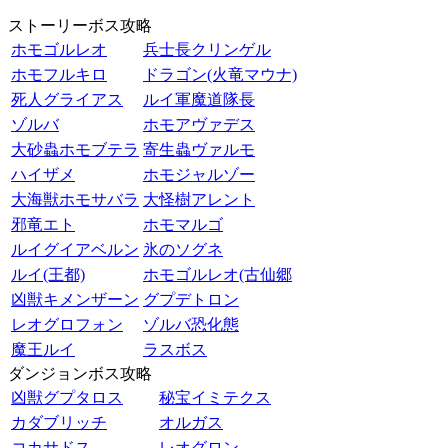
ストーリーボス攻略
ホモゴルレオ
兵士長クリンゲル
ホモフルキロ
ドラゴン(火竜マウナ)
死人グライアス
ルイ軍魔道隊長
ゾルバ
ホモアヴァデス
大砂蟲ホモブテラ
寄生蟲ヴァルモ
ハイザメ
ホモジャルゾー
大海獣ホモサバラ
大怪樹アレント
邪竜エト
ホモマルゴ
ルイグイアベルン
氷のソグネ
ルイ(王都)
ホモゴルレオ(古仙郷
凶獣キメンザーン
グプデトロン
レオグロフォン
ゾルバ恐化態
魔王ルイ
ラスボス
ダンジョンボス攻略
凶獣グプタロス
秘宝イミテクス
カダブリッチ
オルガス
コカサドス
レオグロン