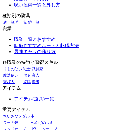
呪い装備一覧と外し方
種類別の防具
盾一覧
兜一覧
鎧一覧
職業
職業一覧とおすすめ
転職おすすめルートと転職方法
最強キャラの作り方
各職業の特徴と習得スキル
まもの使い
戦士
武闘家
魔法使い
僧侶
商人
遊び人
盗賊
賢者
アイテム
アイテム(道具)一覧
重要アイテム
ちいさなメダル
本
ラーの鏡
へんげのつえ
レッドオーブ
グリーンオーブ