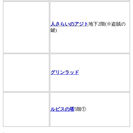
人さらいのアジト
地下2階(※盗賊の
鍵)
グリンラッド
ルビスの塔
5階①