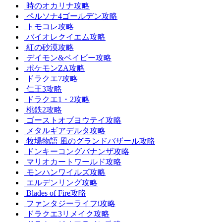
時のオカリナ攻略
ペルソナ4ゴールデン攻略
トモコレ攻略
バイオレクイエム攻略
紅の砂漠攻略
デイモン&ベイビー攻略
ポケモンZA攻略
ドラクエ7攻略
仁王3攻略
ドラクエ1・2攻略
桃鉄2攻略
ゴーストオブヨウテイ攻略
メタルギアデルタ攻略
牧場物語 風のグランドバザール攻略
ドンキーコングバナンザ攻略
マリオカートワールド攻略
モンハンワイルズ攻略
エルデンリング攻略
Blades of Fire攻略
ファンタジーライフi攻略
ドラクエ3リメイク攻略