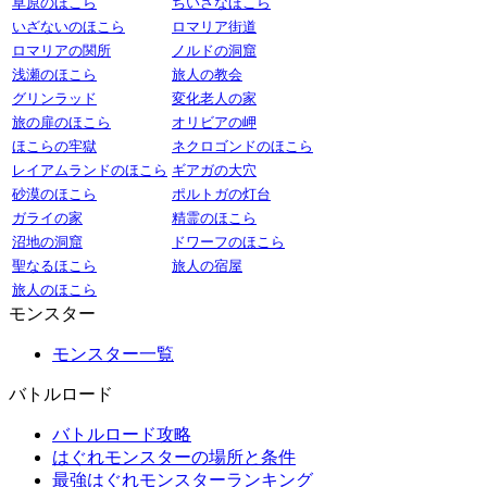
草原のほこら
ちいさなほこら
いざないのほこら
ロマリア街道
ロマリアの関所
ノルドの洞窟
浅瀬のほこら
旅人の教会
グリンラッド
変化老人の家
旅の扉のほこら
オリビアの岬
ほこらの牢獄
ネクロゴンドのほこら
レイアムランドのほこら
ギアガの大穴
砂漠のほこら
ポルトガの灯台
ガライの家
精霊のほこら
沼地の洞窟
ドワーフのほこら
聖なるほこら
旅人の宿屋
旅人のほこら
モンスター
モンスター一覧
バトルロード
バトルロード攻略
はぐれモンスターの場所と条件
最強はぐれモンスターランキング