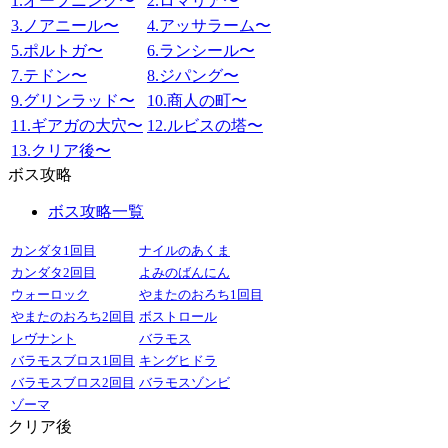
1.オープニング〜
2.ロマリア〜
3.ノアニール〜
4.アッサラーム〜
5.ポルトガ〜
6.ランシール〜
7.テドン〜
8.ジパング〜
9.グリンラッド〜
10.商人の町〜
11.ギアガの大穴〜
12.ルビスの塔〜
13.クリア後〜
ボス攻略
ボス攻略一覧
カンダタ1回目
ナイルのあくま
カンダタ2回目
よみのばんにん
ウォーロック
やまたのおろち1回目
やまたのおろち2回目
ボストロール
レヴナント
バラモス
バラモスブロス1回目
キングヒドラ
バラモスブロス2回目
バラモスゾンビ
ゾーマ
クリア後