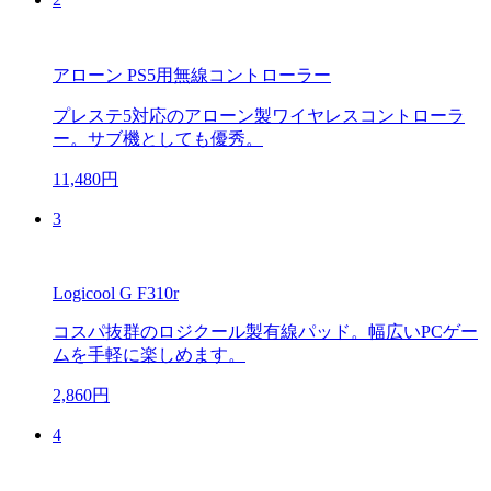
アローン PS5用無線コントローラー
プレステ5対応のアローン製ワイヤレスコントローラ
ー。サブ機としても優秀。
11,480円
3
Logicool G F310r
コスパ抜群のロジクール製有線パッド。幅広いPCゲー
ムを手軽に楽しめます。
2,860円
4