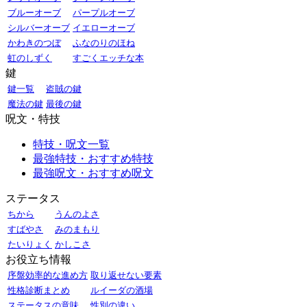
ブルーオーブ
パープルオーブ
シルバーオーブ
イエローオーブ
かわきのつぼ
ふなのりのほね
虹のしずく
すごくエッチな本
鍵
鍵一覧
盗賊の鍵
魔法の鍵
最後の鍵
呪文・特技
特技・呪文一覧
最強特技・おすすめ特技
最強呪文・おすすめ呪文
ステータス
ちから
うんのよさ
すばやさ
みのまもり
たいりょく
かしこさ
お役立ち情報
序盤効率的な進め方
取り返せない要素
性格診断まとめ
ルイーダの酒場
ステータスの意味
性別の違い