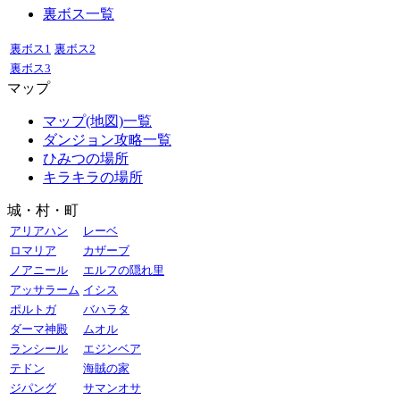
裏ボス一覧
裏ボス1
裏ボス2
裏ボス3
マップ
マップ(地図)一覧
ダンジョン攻略一覧
ひみつの場所
キラキラの場所
城・村・町
アリアハン
レーベ
ロマリア
カザーブ
ノアニール
エルフの隠れ里
アッサラーム
イシス
ポルトガ
バハラタ
ダーマ神殿
ムオル
ランシール
エジンベア
テドン
海賊の家
ジパング
サマンオサ