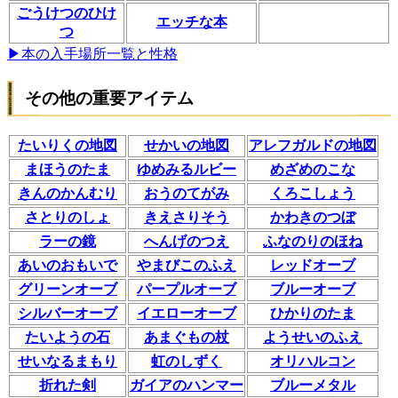
ごうけつのひけ
エッチな本
つ
▶本の入手場所一覧と性格
その他の重要アイテム
たいりくの地図
せかいの地図
アレフガルドの地図
まほうのたま
ゆめみるルビー
めざめのこな
きんのかんむり
おうのてがみ
くろこしょう
さとりのしょ
きえさりそう
かわきのつぼ
ラーの鏡
へんげのつえ
ふなのりのほね
あいのおもいで
やまびこのふえ
レッドオーブ
グリーンオーブ
パープルオーブ
ブルーオーブ
シルバーオーブ
イエローオーブ
ひかりのたま
たいようの石
あまぐもの杖
ようせいのふえ
せいなるまもり
虹のしずく
オリハルコン
折れた剣
ガイアのハンマー
ブルーメタル