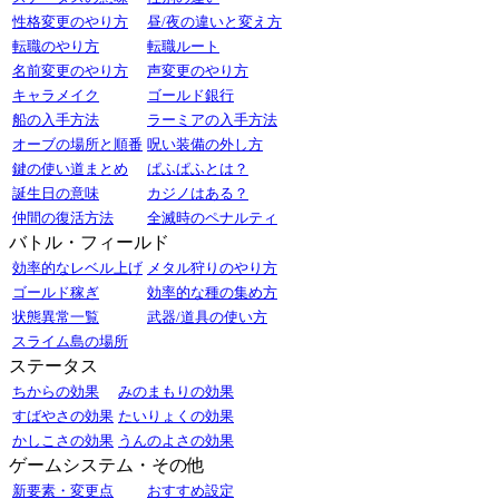
性格変更のやり方
昼/夜の違いと変え方
転職のやり方
転職ルート
名前変更のやり方
声変更のやり方
キャラメイク
ゴールド銀行
船の入手方法
ラーミアの入手方法
オーブの場所と順番
呪い装備の外し方
鍵の使い道まとめ
ぱふぱふとは？
誕生日の意味
カジノはある？
仲間の復活方法
全滅時のペナルティ
バトル・フィールド
効率的なレベル上げ
メタル狩りのやり方
ゴールド稼ぎ
効率的な種の集め方
状態異常一覧
武器/道具の使い方
スライム島の場所
ステータス
ちからの効果
みのまもりの効果
すばやさの効果
たいりょくの効果
かしこさの効果
うんのよさの効果
ゲームシステム・その他
新要素・変更点
おすすめ設定