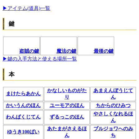
▶︎アイテム(道具)一覧
鍵
盗賊の鍵
魔法の鍵
最後の鍵
▶鍵の入手方法と使える場所一覧
本
かなしいものがた
あまえんぼうじて
まけたらあかん
り
ん
かいうんのほん
ユーモアのほん
ちからのひみつ
やさしくなれるほ
わんぱくじてん
ずるっこのほん
ん
あたまがさえるほ
ブルジョワへのみ
ゆうき100ばい
ん
ち