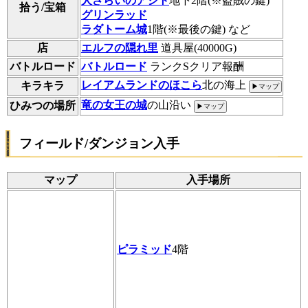
人さらいのアジト
地下2階(※盗賊の鍵)
拾う/宝箱
グリンラッド
ラダトーム城
1階(※最後の鍵) など
店
エルフの隠れ里
道具屋(40000G)
バトルロード
バトルロード
ランクSクリア報酬
レイアムランドのほこら
北の海上
キラキラ
▶マップ
竜の女王の城
の山沿い
ひみつの場所
▶マップ
フィールド/ダンジョン入手
マップ
入手場所
ピラミッド
4階