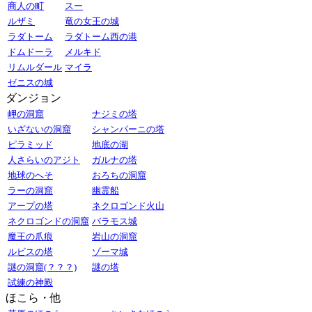
商人の町
スー
ルザミ
竜の女王の城
ラダトーム
ラダトーム西の港
ドムドーラ
メルキド
リムルダール
マイラ
ゼニスの城
ダンジョン
岬の洞窟
ナジミの塔
いざないの洞窟
シャンパーニの塔
ピラミッド
地底の湖
人さらいのアジト
ガルナの塔
地球のへそ
おろちの洞窟
ラーの洞窟
幽霊船
アープの塔
ネクロゴンド火山
ネクロゴンドの洞窟
バラモス城
魔王の爪痕
岩山の洞窟
ルビスの塔
ゾーマ城
謎の洞窟(？？？)
謎の塔
試練の神殿
ほこら・他