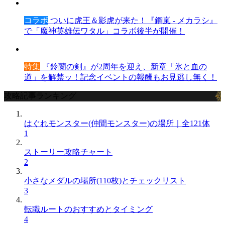
コラボ
ついに虎王＆影虎が来た！『鋼嵐 - メカラシ』
で「魔神英雄伝ワタル」コラボ後半が開催！
特集
『鈴蘭の剣』が2周年を迎え、新章「氷と血の
道」を解禁ッ！記念イベントの報酬もお見逃し無く！
攻略記事ランキング
はぐれモンスター(仲間モンスター)の場所｜全121体
1
ストーリー攻略チャート
2
小さなメダルの場所(110枚)とチェックリスト
3
転職ルートのおすすめとタイミング
4