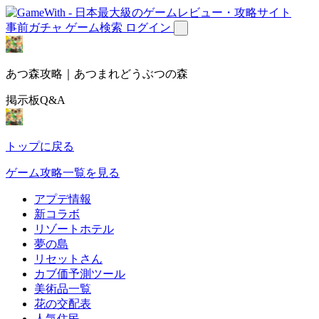
事前ガチャ
ゲーム検索
ログイン
あつ森攻略｜あつまれどうぶつの森
掲示板Q&A
トップに戻る
ゲーム攻略一覧を見る
アプデ情報
新コラボ
リゾートホテル
夢の島
リセットさん
カブ価予測ツール
美術品一覧
花の交配表
人気住民