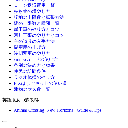
ローン返済費用一覧
持ち物の増やし方
収納の上限数と拡張方法
坂の上限数と種類一覧
崖工事のやり方とコツ
河川工事のやり方とコツ
金の道具の入手方法
親密度の上げ方
時間変更のやり方
amiiboカードの使い方
条例の決め方と効果
住民の訪問条件
ラジオ体操のやり方
FIXはしごキットの使い道
建物のマス数一覧
英語版あつ森攻略
Animal Crossing: New Horizons - Guide & Tips