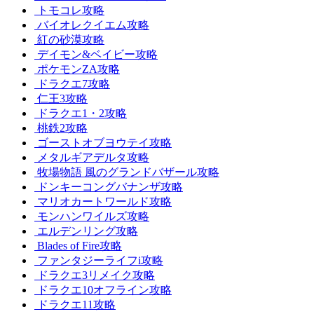
トモコレ攻略
バイオレクイエム攻略
紅の砂漠攻略
デイモン&ベイビー攻略
ポケモンZA攻略
ドラクエ7攻略
仁王3攻略
ドラクエ1・2攻略
桃鉄2攻略
ゴーストオブヨウテイ攻略
メタルギアデルタ攻略
牧場物語 風のグランドバザール攻略
ドンキーコングバナンザ攻略
マリオカートワールド攻略
モンハンワイルズ攻略
エルデンリング攻略
Blades of Fire攻略
ファンタジーライフi攻略
ドラクエ3リメイク攻略
ドラクエ10オフライン攻略
ドラクエ11攻略