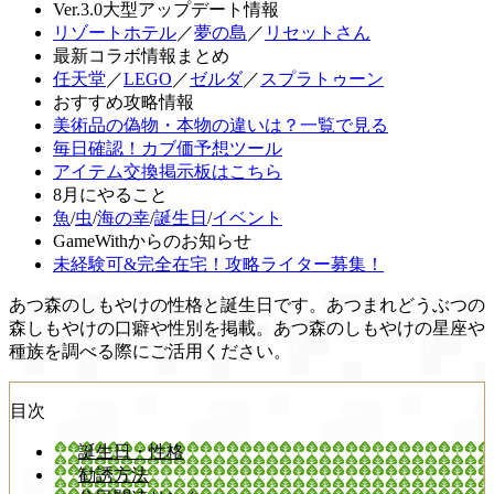
Ver.3.0大型アップデート情報
リゾートホテル
／
夢の島
／
リセットさん
最新コラボ情報まとめ
任天堂
／
LEGO
／
ゼルダ
／
スプラトゥーン
おすすめ攻略情報
美術品の偽物・本物の違いは？一覧で見る
毎日確認！カブ価予想ツール
アイテム交換掲示板はこちら
8月にやること
魚
/
虫
/
海の幸
/
誕生日
/
イベント
GameWithからのお知らせ
未経験可&完全在宅！攻略ライター募集！
あつ森のしもやけの性格と誕生日です。あつまれどうぶつの
森しもやけの口癖や性別を掲載。あつ森のしもやけの星座や
種族を調べる際にご活用ください。
目次
誕生日・性格
勧誘方法