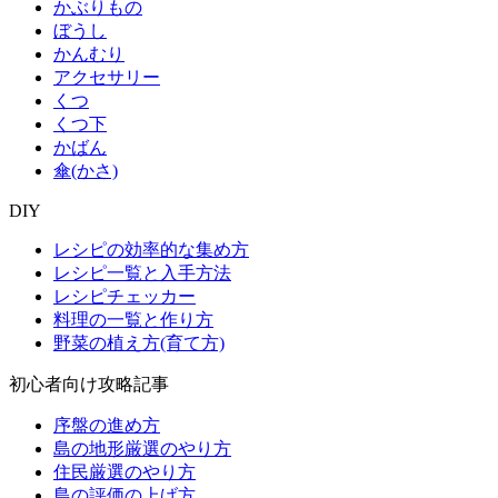
かぶりもの
ぼうし
かんむり
アクセサリー
くつ
くつ下
かばん
傘(かさ)
DIY
レシピの効率的な集め方
レシピ一覧と入手方法
レシピチェッカー
料理の一覧と作り方
野菜の植え方(育て方)
初心者向け攻略記事
序盤の進め方
島の地形厳選のやり方
住民厳選のやり方
島の評価の上げ方