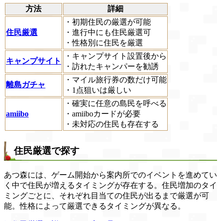
方法
詳細
・初期住民の厳選が可能
住民厳選
・進行中にも住民厳選可
・性格別に住民を厳選
・キャンプサイト設置後から
キャンプサイト
・訪れたキャンパーを勧誘
・マイル旅行券の数だけ可能
離島ガチャ
・1点狙いは厳しい
・確実に任意の島民を呼べる
amiibo
・amiiboカードが必要
・未対応の住民も存在する
住民厳選で探す
あつ森には、ゲーム開始から案内所でのイベントを進めてい
く中で住民が増えるタイミングが存在する。住民増加のタイ
ミングごとに、それぞれ目当ての住民が出るまで厳選が可
能。性格によって厳選できるタイミングが異なる。