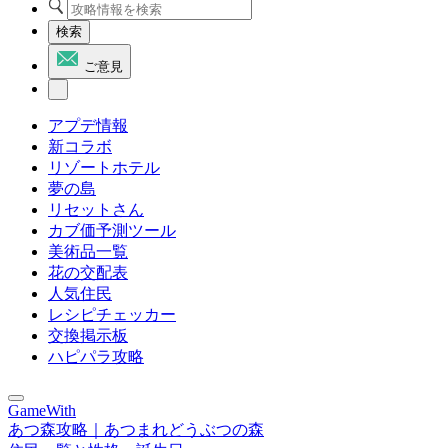
検索
ご意見
アプデ情報
新コラボ
リゾートホテル
夢の島
リセットさん
カブ価予測ツール
美術品一覧
花の交配表
人気住民
レシピチェッカー
交換掲示板
ハピパラ攻略
GameWith
あつ森攻略｜あつまれどうぶつの森