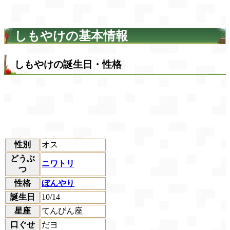
しもやけの基本情報
しもやけの誕生日・性格
性別
オス
どうぶ
ニワトリ
つ
性格
ぼんやり
誕生日
10/14
星座
てんびん座
口ぐせ
だヨ