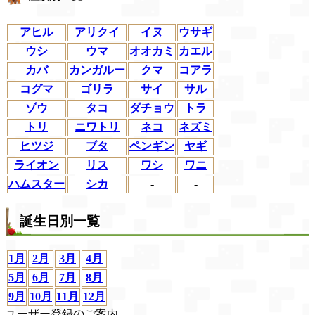
アヒル
アリクイ
イヌ
ウサギ
ウシ
ウマ
オオカミ
カエル
カバ
カンガルー
クマ
コアラ
コグマ
ゴリラ
サイ
サル
ゾウ
タコ
ダチョウ
トラ
トリ
ニワトリ
ネコ
ネズミ
ヒツジ
ブタ
ペンギン
ヤギ
ライオン
リス
ワシ
ワニ
ハムスター
シカ
-
-
誕生日別一覧
1月
2月
3月
4月
5月
6月
7月
8月
9月
10月
11月
12月
ユーザー登録のご案内