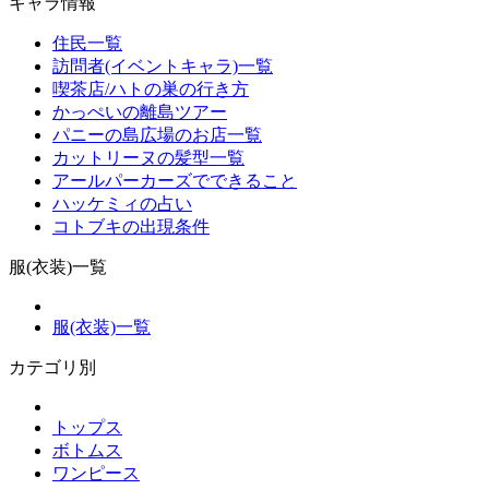
キャラ情報
住民一覧
訪問者(イベントキャラ)一覧
喫茶店/ハトの巣の行き方
かっぺいの離島ツアー
パニーの島広場のお店一覧
カットリーヌの髪型一覧
アールパーカーズでできること
ハッケミィの占い
コトブキの出現条件
服(衣装)一覧
服(衣装)一覧
カテゴリ別
トップス
ボトムス
ワンピース