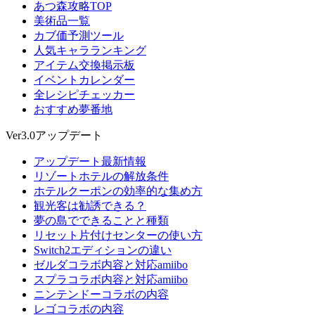
あつ森攻略TOP
美術品一覧
カブ価予測ツール
人気キャラランキング
アイテム交換掲示板
イベントカレンダー
全レシピチェッカー
おすすめ夢番地
Ver3.0アップデート
アップデート最新情報
リゾートホテルの解放条件
ホテルクーポンの効率的な集め方
観光客は勧誘できる？
夢の島でできることと種類
リセット片付けセンターの使い方
Switch2エディションの違い
ゼルダコラボ内容と対応amiibo
スプラコラボ内容と対応amiibo
ニンテンドーコラボの内容
レゴコラボの内容