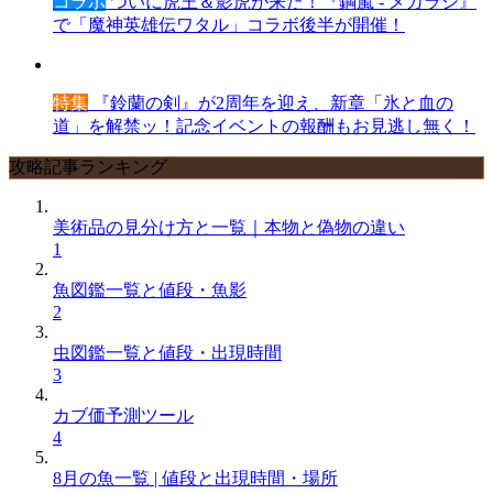
コラボ
ついに虎王＆影虎が来た！『鋼嵐 - メカラシ』
で「魔神英雄伝ワタル」コラボ後半が開催！
特集
『鈴蘭の剣』が2周年を迎え、新章「氷と血の
道」を解禁ッ！記念イベントの報酬もお見逃し無く！
攻略記事ランキング
美術品の見分け方と一覧｜本物と偽物の違い
1
魚図鑑一覧と値段・魚影
2
虫図鑑一覧と値段・出現時間
3
カブ価予測ツール
4
8月の魚一覧 | 値段と出現時間・場所