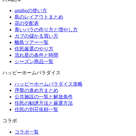
amiiboの使い方
島のレイアウトまとめ
花の交配表
青いバラの作り方と増やし方
カブの儲かる買い方
離島ツアー一覧
住民厳選のやり方
流れ星の条件と時間
シーズン商品一覧
ハッピーホームパラダイス
ハッピーホームパラダイス攻略
序盤の進め方まとめ
公共施設の一覧と解放条件
住民の勧誘方法と厳選方法
住民の別荘依頼一覧
コラボ
コラボ一覧