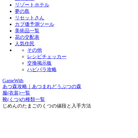
リゾートホテル
夢の島
リセットさん
カブ価予測ツール
美術品一覧
花の交配表
人気住民
その他
レシピチェッカー
交換掲示板
ハピパラ攻略
GameWith
あつ森攻略｜あつまれどうぶつの森
服(衣装)一覧
靴(くつ)の種類一覧
じめんのたまごのくつの値段と入手方法