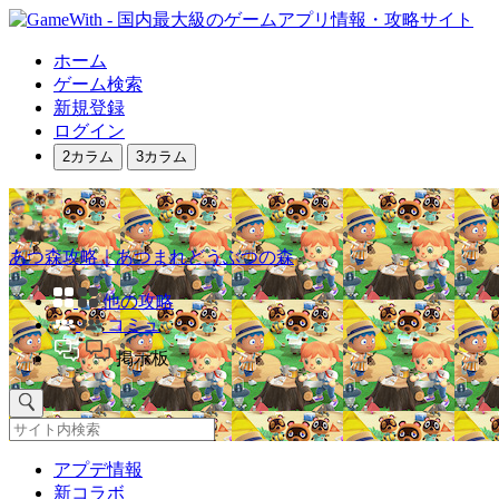
ホーム
ゲーム検索
新規登録
ログイン
2カラム
3カラム
あつ森攻略｜あつまれどうぶつの森
他の攻略
コミュ
掲示板
アプデ情報
新コラボ