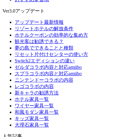
Ver3.0アップデート
アップデート最新情報
リゾートホテルの解放条件
ホテルクーポンの効率的な集め方
観光客は勧誘できる？
夢の島でできることと種類
リセット片付けセンターの使い方
Switch2エディションの違い
ゼルダコラボ内容と対応amiibo
スプラコラボ内容と対応amiibo
ニンテンドーコラボの内容
レゴコラボの内容
新キャラの勧誘方法
ホテル家具一覧
ワイヤー家具一覧
和風モダン家具一覧
キッズ家具一覧
大理石家具一覧
人気記事