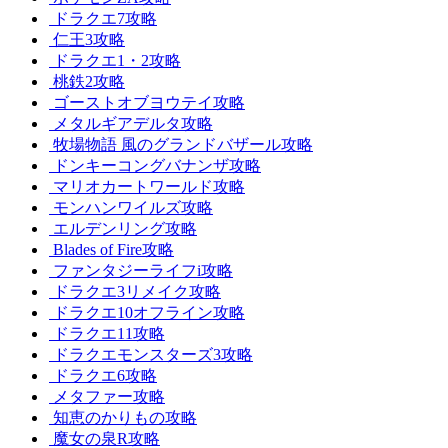
ドラクエ7攻略
仁王3攻略
ドラクエ1・2攻略
桃鉄2攻略
ゴーストオブヨウテイ攻略
メタルギアデルタ攻略
牧場物語 風のグランドバザール攻略
ドンキーコングバナンザ攻略
マリオカートワールド攻略
モンハンワイルズ攻略
エルデンリング攻略
Blades of Fire攻略
ファンタジーライフi攻略
ドラクエ3リメイク攻略
ドラクエ10オフライン攻略
ドラクエ11攻略
ドラクエモンスターズ3攻略
ドラクエ6攻略
メタファー攻略
知恵のかりもの攻略
魔女の泉R攻略