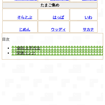
たまご集め
そらとぶ
はっぱ
いわ
じめん
ウッディ
サカナ
目次
値段/入手方法
関連リンク