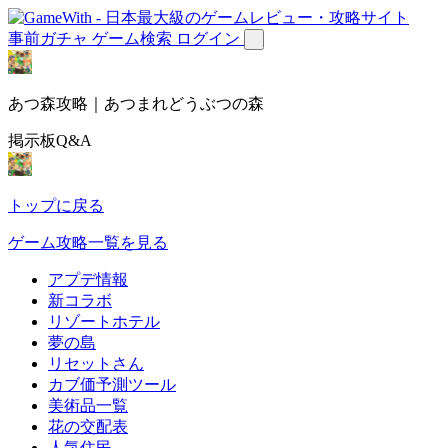
事前ガチャ
ゲーム検索
ログイン
あつ森攻略｜あつまれどうぶつの森
掲示板Q&A
トップに戻る
ゲーム攻略一覧を見る
アプデ情報
新コラボ
リゾートホテル
夢の島
リセットさん
カブ価予測ツール
美術品一覧
花の交配表
人気住民