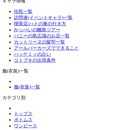
キャラ情報
住民一覧
訪問者(イベントキャラ)一覧
喫茶店/ハトの巣の行き方
かっぺいの離島ツアー
パニーの島広場のお店一覧
カットリーヌの髪型一覧
アールパーカーズでできること
ハッケミィの占い
コトブキの出現条件
服(衣装)一覧
服(衣装)一覧
カテゴリ別
トップス
ボトムス
ワンピース