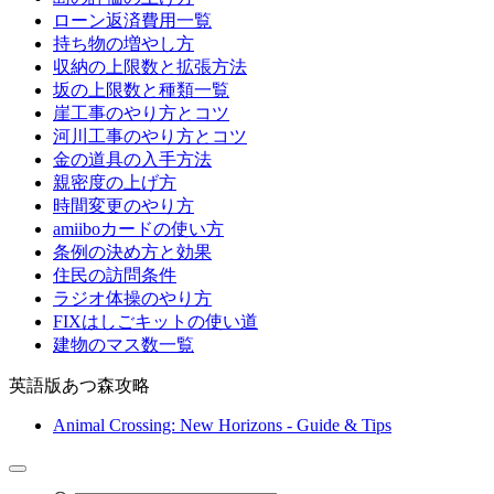
ローン返済費用一覧
持ち物の増やし方
収納の上限数と拡張方法
坂の上限数と種類一覧
崖工事のやり方とコツ
河川工事のやり方とコツ
金の道具の入手方法
親密度の上げ方
時間変更のやり方
amiiboカードの使い方
条例の決め方と効果
住民の訪問条件
ラジオ体操のやり方
FIXはしごキットの使い道
建物のマス数一覧
英語版あつ森攻略
Animal Crossing: New Horizons - Guide & Tips