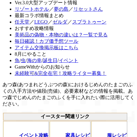
Ver.3.0大型アップデート情報
リゾートホテル
／
夢の島
／
リセットさん
最新コラボ情報まとめ
任天堂
／
LEGO
／
ゼルダ
／
スプラトゥーン
おすすめ攻略情報
美術品の偽物・本物の違いは？一覧で見る
毎日確認！カブ価予想ツール
アイテム交換掲示板はこちら
8月にやること
魚
/
虫
/
海の幸
/
誕生日
/
イベント
GameWithからのお知らせ
未経験可&完全在宅！攻略ライター募集！
あつ森(あつまれどうぶつの森)におけるじめんのたまごのふ
くの入手方法や値段(売値)、必要素材などの情報を掲載。あ
つ森でじめんのたまごのふくを手に入れたい際に活用してく
ださい。
イースター関連リンク
イベント攻略
家具レシピ
服レシピ