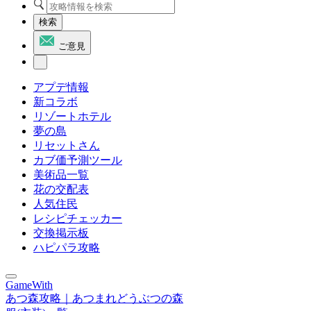
検索
ご意見
アプデ情報
新コラボ
リゾートホテル
夢の島
リセットさん
カブ価予測ツール
美術品一覧
花の交配表
人気住民
レシピチェッカー
交換掲示板
ハピパラ攻略
GameWith
あつ森攻略｜あつまれどうぶつの森