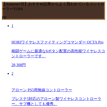
【Amazon7月】おすすめ記事からよく買われているコントロ
ーラーTOP4
PR
1
HORIワイヤレスファイティングコマンダー OCTA Pro
格闘ゲームに最適な6ボタン配置の高性能ワイヤレスコ
ントローラーです。
28,308円
2
アローン PS5用無線コントローラー
プレステ5対応のアローン製ワイヤレスコントローラ
ー。サブ機としても優秀。