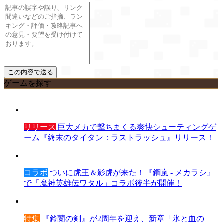
ゲームを探す
リリース
巨大メカで撃ちまくる爽快シューティングゲ
ーム『終末のタイタン：ラストラッシュ』リリース！
コラボ
ついに虎王＆影虎が来た！『鋼嵐 - メカラシ』
で「魔神英雄伝ワタル」コラボ後半が開催！
特集
『鈴蘭の剣』が2周年を迎え、新章「氷と血の