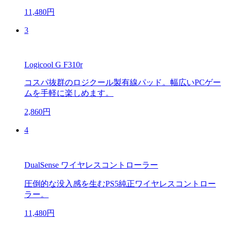
11,480円
3
Logicool G F310r
コスパ抜群のロジクール製有線パッド。幅広いPCゲー
ムを手軽に楽しめます。
2,860円
4
DualSense ワイヤレスコントローラー
圧倒的な没入感を生むPS5純正ワイヤレスコントロー
ラー。
11,480円