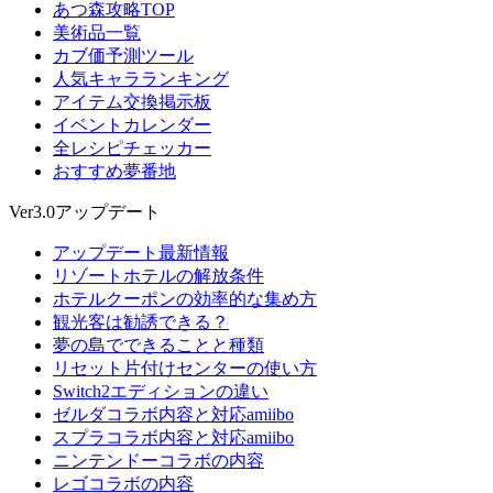
あつ森攻略TOP
美術品一覧
カブ価予測ツール
人気キャラランキング
アイテム交換掲示板
イベントカレンダー
全レシピチェッカー
おすすめ夢番地
Ver3.0アップデート
アップデート最新情報
リゾートホテルの解放条件
ホテルクーポンの効率的な集め方
観光客は勧誘できる？
夢の島でできることと種類
リセット片付けセンターの使い方
Switch2エディションの違い
ゼルダコラボ内容と対応amiibo
スプラコラボ内容と対応amiibo
ニンテンドーコラボの内容
レゴコラボの内容