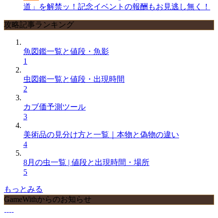
道」を解禁ッ！記念イベントの報酬もお見逃し無く！
攻略記事ランキング
魚図鑑一覧と値段・魚影
1
虫図鑑一覧と値段・出現時間
2
カブ価予測ツール
3
美術品の見分け方と一覧｜本物と偽物の違い
4
8月の虫一覧 | 値段と出現時間・場所
5
もっとみる
GameWithからのお知らせ