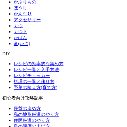
かぶりもの
ぼうし
かんむり
アクセサリー
くつ
くつ下
かばん
傘(かさ)
DIY
レシピの効率的な集め方
レシピ一覧と入手方法
レシピチェッカー
料理の一覧と作り方
野菜の植え方(育て方)
初心者向け攻略記事
序盤の進め方
島の地形厳選のやり方
住民厳選のやり方
島の評価の上げ方