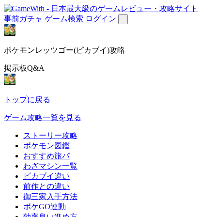
事前ガチャ
ゲーム検索
ログイン
ポケモンレッツゴー(ピカブイ)攻略
掲示板Q&A
トップに戻る
ゲーム攻略一覧を見る
ストーリー攻略
ポケモン図鑑
おすすめ旅パ
わざマシン一覧
ピカブイ違い
前作との違い
御三家入手方法
ポケGO連動
効率良い進め方