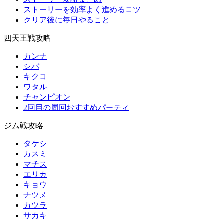
ストーリーを効率よく進めるコツ
クリア後に毎日やること
四天王戦攻略
カンナ
シバ
キクコ
ワタル
チャンピオン
2回目の周回おすすめパーティ
ジム戦攻略
タケシ
カスミ
マチス
エリカ
キョウ
ナツメ
カツラ
サカキ