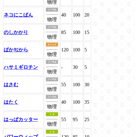
物理
ネコにこばん
40
100
20
物理
のしかかり
85
100
15
物理
ばかぢから
120
100
5
物理
ハサミギロチン
-
30
5
物理
はさむ
55
100
30
物理
はたく
40
100
35
物理
はっぱカッター
55
95
25
物理
パワーウィップ
120
85
10