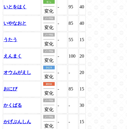
いとをはく
-
95
40
変化
いやなおと
-
85
40
変化
うたう
-
55
15
変化
えんまく
-
100
20
変化
オウムがえし
-
-
20
変化
おにび
-
85
15
変化
かくばる
-
-
30
変化
かげぶんしん
-
-
15
変化