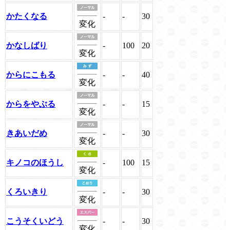
かたくなる
-
-
30
変化
かなしばり
-
100
20
変化
からにこもる
-
-
40
変化
からをやぶる
-
-
15
変化
きあいだめ
-
-
30
変化
キノコのほうし
-
100
15
変化
くろいきり
-
-
30
変化
こうそくいどう
-
-
30
変化