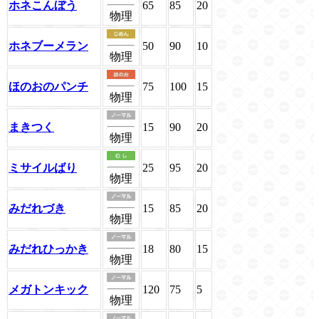
ホネこんぼう
65
85
20
物理
ホネブーメラン
50
90
10
物理
ほのおのパンチ
75
100
15
物理
まきつく
15
90
20
物理
ミサイルばり
25
95
20
物理
みだれづき
15
85
20
物理
みだれひっかき
18
80
15
物理
メガトンキック
120
75
5
物理