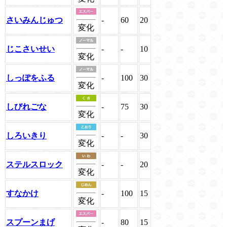
さいみんじゅつ
-
60
20
変化
じこさいせい
-
-
10
変化
しっぽをふる
-
100
30
変化
しびれごな
-
75
30
変化
しろいきり
-
-
30
変化
ステルスロック
-
-
20
変化
すなかけ
-
100
15
変化
スプーンまげ
-
80
15