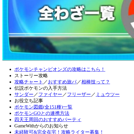
ポケモンチャンピオンズの攻略はこちら！
ストーリー攻略
攻略チャート
／
おすすめ旅パ
／
相棒技って？
伝説ポケモンの入手方法
サンダー
／
ファイヤー
／
フリーザー
／
ミュウツー
お役立ち記事
ポケモン図鑑(全151種)一覧
ポケモンGOとの連携方法
四天王周回のおすすめパーティ
GameWithからのお知らせ
未経験可&完全在宅！攻略ライター募集！