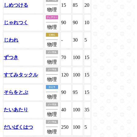
しめつける
15
85
20
物理
じゃれつく
90
90
10
物理
じわれ
-
30
5
物理
ずつき
70
100
15
物理
すてみタックル
120
100
15
物理
そらをとぶ
90
95
15
物理
たいあたり
40
100
35
物理
だいばくはつ
250
100
5
物理