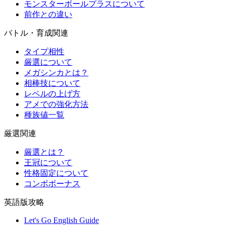
モンスターボールプラスについて
前作との違い
バトル・育成関連
タイプ相性
厳選について
メガシンカとは？
相棒技について
レベルの上げ方
アメでの強化方法
種族値一覧
厳選関連
厳選とは？
王冠について
性格固定について
コンボボーナス
英語版攻略
Let's Go English Guide