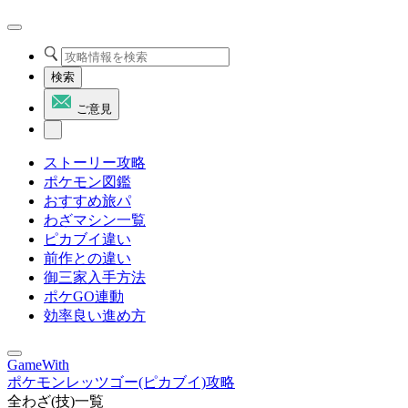
検索
ご意見
ストーリー攻略
ポケモン図鑑
おすすめ旅パ
わざマシン一覧
ピカブイ違い
前作との違い
御三家入手方法
ポケGO連動
効率良い進め方
GameWith
ポケモンレッツゴー(ピカブイ)攻略
全わざ(技)一覧