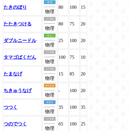
たきのぼり
80
100
15
物理
たたきつける
80
75
20
物理
ダブルニードル
25
100
20
物理
タマゴばくだん
100
75
10
物理
たまなげ
15
85
20
物理
ちきゅうなげ
-
100
20
物理
つつく
35
100
35
物理
つのでつく
65
100
25
物理