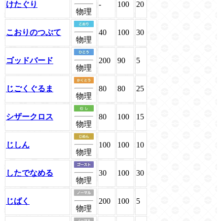
けたぐり
-
100
20
物理
こおりのつぶて
40
100
30
物理
ゴッドバード
200
90
5
物理
じごくぐるま
80
80
25
物理
シザークロス
80
100
15
物理
じしん
100
100
10
物理
したでなめる
30
100
30
物理
じばく
200
100
5
物理