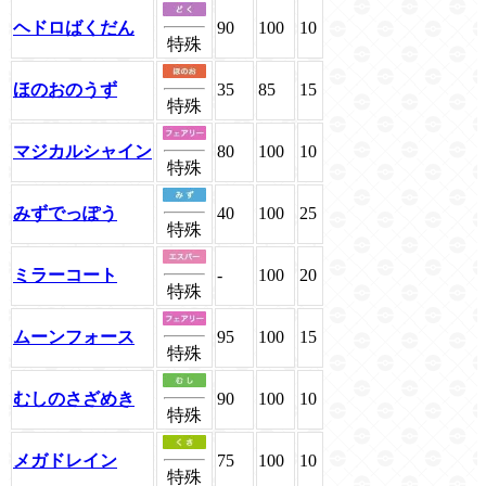
ヘドロばくだん
90
100
10
特殊
ほのおのうず
35
85
15
特殊
マジカルシャイン
80
100
10
特殊
みずでっぽう
40
100
25
特殊
ミラーコート
-
100
20
特殊
ムーンフォース
95
100
15
特殊
むしのさざめき
90
100
10
特殊
メガドレイン
75
100
10
特殊