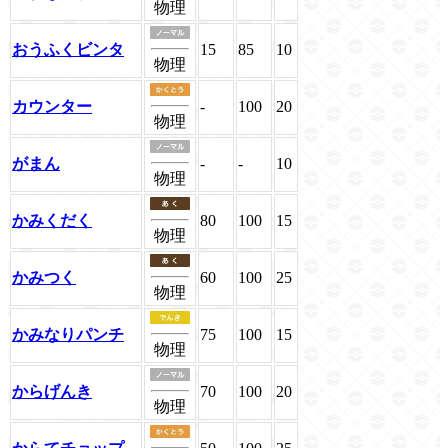
物理
おうふくビンタ
15
85
10
物理
カウンター
-
100
20
物理
がまん
-
-
10
物理
かみくだく
80
100
15
物理
かみつく
60
100
25
物理
かみなりパンチ
75
100
15
物理
からげんき
70
100
20
物理