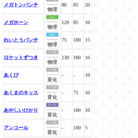
メガトンパンチ
80
85
20
物理
メガホーン
120
85
10
物理
れいとうパンチ
75
100
15
物理
ロケットずつき
130
100
10
物理
あくび
-
-
10
変化
あくまのキッス
-
75
10
変化
あやしいひかり
-
100
10
変化
アンコール
-
100
5
変化