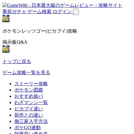
事前ガチャ
ゲーム検索
ログイン
ポケモンレッツゴー(ピカブイ)攻略
掲示板Q&A
トップに戻る
ゲーム攻略一覧を見る
ストーリー攻略
ポケモン図鑑
おすすめ旅パ
わざマシン一覧
ピカブイ違い
前作との違い
御三家入手方法
ポケGO連動
効率良い進め方