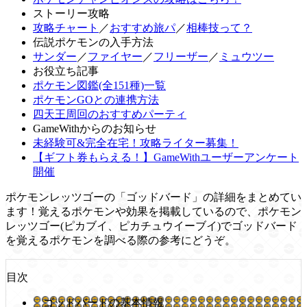
ストーリー攻略
攻略チャート
／
おすすめ旅パ
／
相棒技って？
伝説ポケモンの入手方法
サンダー
／
ファイヤー
／
フリーザー
／
ミュウツー
お役立ち記事
ポケモン図鑑(全151種)一覧
ポケモンGOとの連携方法
四天王周回のおすすめパーティ
GameWithからのお知らせ
未経験可&完全在宅！攻略ライター募集！
【ギフト券もらえる！】GameWithユーザーアンケート
開催
ポケモンレッツゴーの「ゴッドバード」の詳細をまとめてい
ます！覚えるポケモンや効果を掲載しているので、ポケモン
レッツゴー(ピカブイ、ピカチュウイーブイ)でゴッドバード
を覚えるポケモンを調べる際の参考にどうぞ。
目次
ゴッドバードの基本情報