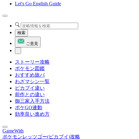
Let's Go English Guide
検索
ご意見
ストーリー攻略
ポケモン図鑑
おすすめ旅パ
わざマシン一覧
ピカブイ違い
前作との違い
御三家入手方法
ポケGO連動
効率良い進め方
GameWith
ポケモンレッツゴー(ピカブイ)攻略