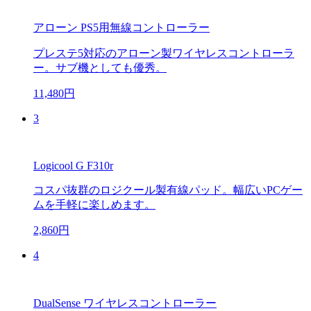
アローン PS5用無線コントローラー
プレステ5対応のアローン製ワイヤレスコントローラ
ー。サブ機としても優秀。
11,480円
3
Logicool G F310r
コスパ抜群のロジクール製有線パッド。幅広いPCゲー
ムを手軽に楽しめます。
2,860円
4
DualSense ワイヤレスコントローラー