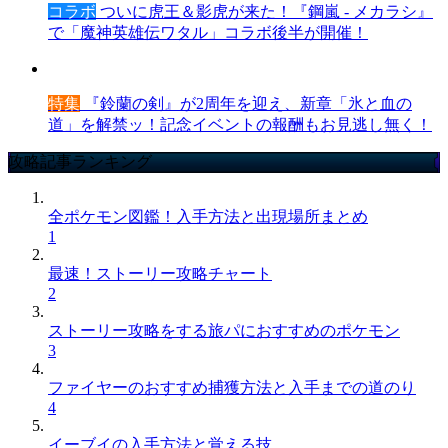
コラボ
ついに虎王＆影虎が来た！『鋼嵐 - メカラシ』
で「魔神英雄伝ワタル」コラボ後半が開催！
特集
『鈴蘭の剣』が2周年を迎え、新章「氷と血の
道」を解禁ッ！記念イベントの報酬もお見逃し無く！
攻略記事ランキング
全ポケモン図鑑！入手方法と出現場所まとめ
1
最速！ストーリー攻略チャート
2
ストーリー攻略をする旅パにおすすめのポケモン
3
ファイヤーのおすすめ捕獲方法と入手までの道のり
4
イーブイの入手方法と覚える技