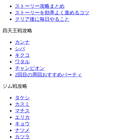
ストーリー攻略まとめ
ストーリーを効率よく進めるコツ
クリア後に毎日やること
四天王戦攻略
カンナ
シバ
キクコ
ワタル
チャンピオン
2回目の周回おすすめパーティ
ジム戦攻略
タケシ
カスミ
マチス
エリカ
キョウ
ナツメ
カツラ