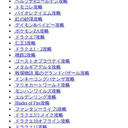
ペルソナ4ゴールデン攻略
トモコレ攻略
バイオレクイエム攻略
紅の砂漠攻略
デイモン&ベイビー攻略
ポケモンZA攻略
ドラクエ7攻略
仁王3攻略
ドラクエ1・2攻略
桃鉄2攻略
ゴーストオブヨウテイ攻略
メタルギアデルタ攻略
牧場物語 風のグランドバザール攻略
ドンキーコングバナンザ攻略
マリオカートワールド攻略
モンハンワイルズ攻略
エルデンリング攻略
Blades of Fire攻略
ファンタジーライフi攻略
ドラクエ3リメイク攻略
ドラクエ10オフライン攻略
ドラクエ11攻略