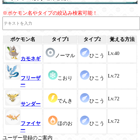
※ポケモン名やタイプの絞込み検索可能！
ポケモン名
タイプ1
タイプ2
覚える方法
Lv.40
ノーマル
ひこう
カモネギ
Lv.72
フリーザ
こおり
ひこう
ー
Lv.72
でんき
ひこう
サンダー
Lv.72
ファイヤ
ほのお
ひこう
ー
ユーザー登録のご案内