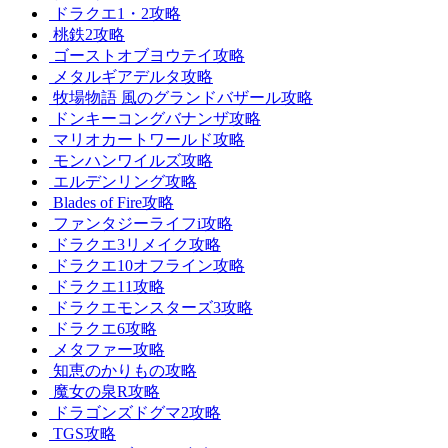
ドラクエ1・2攻略
桃鉄2攻略
ゴーストオブヨウテイ攻略
メタルギアデルタ攻略
牧場物語 風のグランドバザール攻略
ドンキーコングバナンザ攻略
マリオカートワールド攻略
モンハンワイルズ攻略
エルデンリング攻略
Blades of Fire攻略
ファンタジーライフi攻略
ドラクエ3リメイク攻略
ドラクエ10オフライン攻略
ドラクエ11攻略
ドラクエモンスターズ3攻略
ドラクエ6攻略
メタファー攻略
知恵のかりもの攻略
魔女の泉R攻略
ドラゴンズドグマ2攻略
TGS攻略