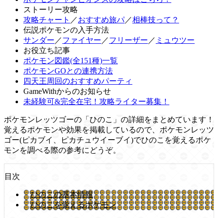
ストーリー攻略
攻略チャート
／
おすすめ旅パ
／
相棒技って？
伝説ポケモンの入手方法
サンダー
／
ファイヤー
／
フリーザー
／
ミュウツー
お役立ち記事
ポケモン図鑑(全151種)一覧
ポケモンGOとの連携方法
四天王周回のおすすめパーティ
GameWithからのお知らせ
未経験可&完全在宅！攻略ライター募集！
ポケモンレッツゴーの「ひのこ」の詳細をまとめています！
覚えるポケモンや効果を掲載しているので、ポケモンレッツ
ゴー(ピカブイ、ピカチュウイーブイ)でひのこを覚えるポケ
モンを調べる際の参考にどうぞ。
目次
ひのこの基本情報
ひのこを覚えるポケモン