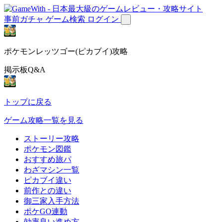
事前ガチャ
ゲーム検索
ログイン
ポケモンレッツゴー(ピカブイ)攻略
掲示板Q&A
トップに戻る
ゲーム攻略一覧を見る
ストーリー攻略
ポケモン図鑑
おすすめ旅パ
わざマシン一覧
ピカブイ違い
前作との違い
御三家入手方法
ポケGO連動
効率良い進め方