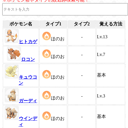
ポケモン名
タイプ1
タイプ2
覚える方法
-
Lv.13
ほのお
ヒトカゲ
-
Lv.7
ほのお
ロコン
-
基本
キュウコ
ほのお
ン
-
Lv.3
ほのお
ガーディ
-
基本
ウインデ
ほのお
ィ