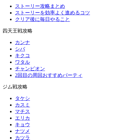
ストーリー攻略まとめ
ストーリーを効率よく進めるコツ
クリア後に毎日やること
四天王戦攻略
カンナ
シバ
キクコ
ワタル
チャンピオン
2回目の周回おすすめパーティ
ジム戦攻略
タケシ
カスミ
マチス
エリカ
キョウ
ナツメ
カツラ