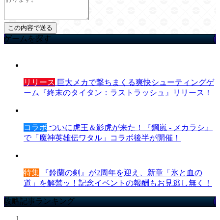
ゲームを探す
リリース
巨大メカで撃ちまくる爽快シューティングゲ
ーム『終末のタイタン：ラストラッシュ』リリース！
コラボ
ついに虎王＆影虎が来た！『鋼嵐 - メカラシ』
で「魔神英雄伝ワタル」コラボ後半が開催！
特集
『鈴蘭の剣』が2周年を迎え、新章「氷と血の
道」を解禁ッ！記念イベントの報酬もお見逃し無く！
攻略記事ランキング