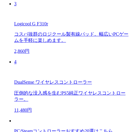
3
Logicool G F310r
コスパ抜群のロジクール製有線パッド。幅広いPCゲー
ムを手軽に楽しめます。
2,860円
4
DualSense ワイヤレスコントローラー
圧倒的な没入感を生むPS5純正ワイヤレスコントロー
ラー。
11,480円
PC/Steamコントローラーおすすめ20選はこちら