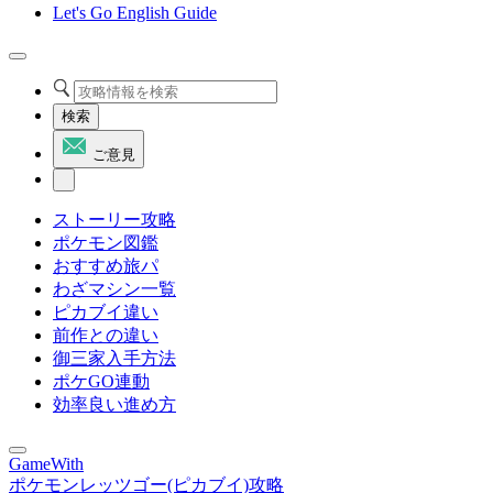
Let's Go English Guide
検索
ご意見
ストーリー攻略
ポケモン図鑑
おすすめ旅パ
わざマシン一覧
ピカブイ違い
前作との違い
御三家入手方法
ポケGO連動
効率良い進め方
GameWith
ポケモンレッツゴー(ピカブイ)攻略