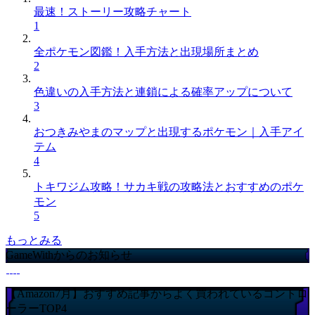
最速！ストーリー攻略チャート
1
全ポケモン図鑑！入手方法と出現場所まとめ
2
色違いの入手方法と連鎖による確率アップについて
3
おつきみやまのマップと出現するポケモン｜入手アイ
テム
4
トキワジム攻略！サカキ戦の攻略法とおすすめのポケ
モン
5
もっとみる
GameWithからのお知らせ
【Amazon7月】おすすめ記事からよく買われているコントロ
ーラーTOP4