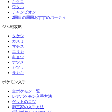
キクコ
ワタル
チャンピオン
2回目の周回おすすめパーティ
ジム戦攻略
タケシ
カスミ
マチス
エリカ
キョウ
ナツメ
カツラ
サカキ
ポケモン入手
全ポケモン一覧
レアポケモン入手方法
ゲットのコツ
御三家の入手方法