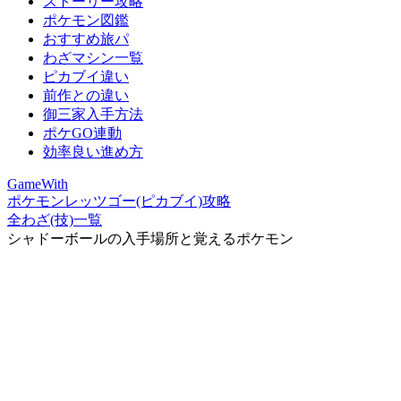
ストーリー攻略
ポケモン図鑑
おすすめ旅パ
わざマシン一覧
ピカブイ違い
前作との違い
御三家入手方法
ポケGO連動
効率良い進め方
GameWith
ポケモンレッツゴー(ピカブイ)攻略
全わざ(技)一覧
シャドーボールの入手場所と覚えるポケモン