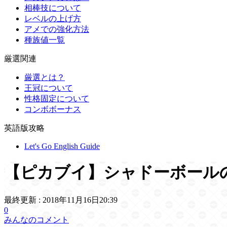
相棒技について
レベルの上げ方
アメでの強化方法
種族値一覧
厳選関連
厳選とは？
王冠について
性格固定について
コンボボーナス
英語版攻略
Let's Go English Guide
【ピカブイ】シャドーボール
最終更新 :
2018年11月16日20:39
0
みんなのコメント