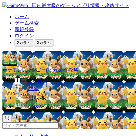
ホーム
ゲーム検索
新規登録
ログイン
2カラム
3カラム
ポケモンレッツゴー(ピカブイ)攻略
他の攻略
速報
掲示板
Q&A