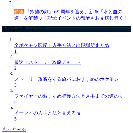
特集
『鈴蘭の剣』が2周年を迎え、新章「氷と血の
道」を解禁ッ！記念イベントの報酬もお見逃し無く！
攻略記事ランキング
全ポケモン図鑑！入手方法と出現場所まとめ
1
最速！ストーリー攻略チャート
2
ストーリー攻略をする旅パにおすすめのポケモン
3
ファイヤーのおすすめ捕獲方法と入手までの道のり
4
イーブイの入手方法と覚える技
5
もっとみる