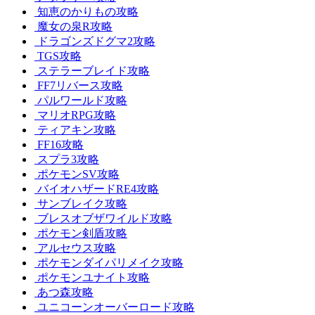
知恵のかりもの攻略
魔女の泉R攻略
ドラゴンズドグマ2攻略
TGS攻略
ステラーブレイド攻略
FF7リバース攻略
パルワールド攻略
マリオRPG攻略
ティアキン攻略
FF16攻略
スプラ3攻略
ポケモンSV攻略
バイオハザードRE4攻略
サンブレイク攻略
ブレスオブザワイルド攻略
ポケモン剣盾攻略
アルセウス攻略
ポケモンダイパリメイク攻略
ポケモンユナイト攻略
あつ森攻略
ユニコーンオーバーロード攻略