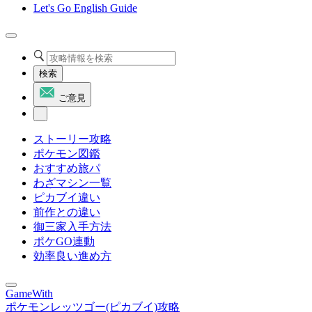
Let's Go English Guide
検索
ご意見
ストーリー攻略
ポケモン図鑑
おすすめ旅パ
わざマシン一覧
ピカブイ違い
前作との違い
御三家入手方法
ポケGO連動
効率良い進め方
GameWith
ポケモンレッツゴー(ピカブイ)攻略