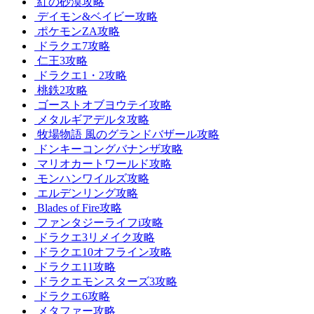
紅の砂漠攻略
デイモン&ベイビー攻略
ポケモンZA攻略
ドラクエ7攻略
仁王3攻略
ドラクエ1・2攻略
桃鉄2攻略
ゴーストオブヨウテイ攻略
メタルギアデルタ攻略
牧場物語 風のグランドバザール攻略
ドンキーコングバナンザ攻略
マリオカートワールド攻略
モンハンワイルズ攻略
エルデンリング攻略
Blades of Fire攻略
ファンタジーライフi攻略
ドラクエ3リメイク攻略
ドラクエ10オフライン攻略
ドラクエ11攻略
ドラクエモンスターズ3攻略
ドラクエ6攻略
メタファー攻略