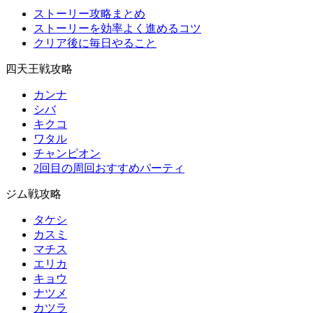
ストーリー攻略まとめ
ストーリーを効率よく進めるコツ
クリア後に毎日やること
四天王戦攻略
カンナ
シバ
キクコ
ワタル
チャンピオン
2回目の周回おすすめパーティ
ジム戦攻略
タケシ
カスミ
マチス
エリカ
キョウ
ナツメ
カツラ