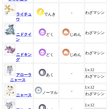
-
わざマシン
ライチュ
でんき
ウ
わざマシン
ニドクイ
どく
じめん
ン
わざマシン
ニドキン
どく
じめん
グ
Lv.12
-
アローラ
あく
わざマシン
ニャース
Lv.12
-
ノーマル
わざマシン
ニャース
Lv.12
-