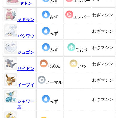
みず
エスパー
ヤドン
わざマシン
みず
エスパー
ヤドラン
わざマシン
-
みず
パウワウ
わざマシン
みず
こおり
ジュゴン
わざマシン
じめん
いわ
サイドン
わざマシン
-
ノーマル
イーブイ
-
わざマシン
シャワー
みず
ズ