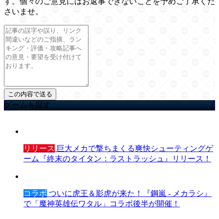
す。個々のご意見にはお返事できないことを予めご了承くだ
さいませ。
ゲームを探す
リリース
巨大メカで撃ちまくる爽快シューティングゲ
ーム『終末のタイタン：ラストラッシュ』リリース！
コラボ
ついに虎王＆影虎が来た！『鋼嵐 - メカラシ』
で「魔神英雄伝ワタル」コラボ後半が開催！