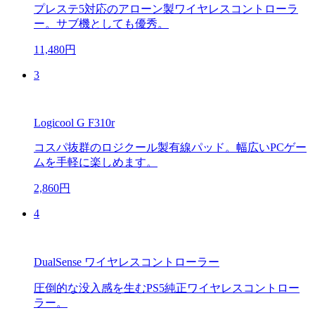
プレステ5対応のアローン製ワイヤレスコントローラ
ー。サブ機としても優秀。
11,480円
3
Logicool G F310r
コスパ抜群のロジクール製有線パッド。幅広いPCゲー
ムを手軽に楽しめます。
2,860円
4
DualSense ワイヤレスコントローラー
圧倒的な没入感を生むPS5純正ワイヤレスコントロー
ラー。