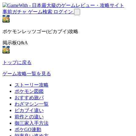
事前ガチャ
ゲーム検索
ログイン
ポケモンレッツゴー(ピカブイ)攻略
掲示板Q&A
トップに戻る
ゲーム攻略一覧を見る
ストーリー攻略
ポケモン図鑑
おすすめ旅パ
わざマシン一覧
ピカブイ違い
前作との違い
御三家入手方法
ポケGO連動
効率良い進め方