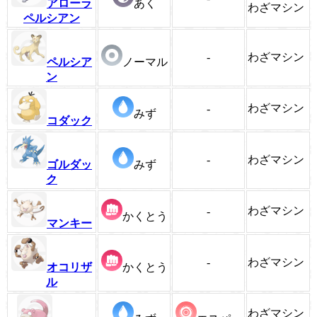
アローラ
あく
わざマシン
ペルシアン
-
わざマシン
ペルシア
ノーマル
ン
わざマシン
-
みず
コダック
-
わざマシン
ゴルダッ
みず
ク
わざマシン
-
かくとう
マンキー
-
わざマシン
オコリザ
かくとう
ル
わざマシン