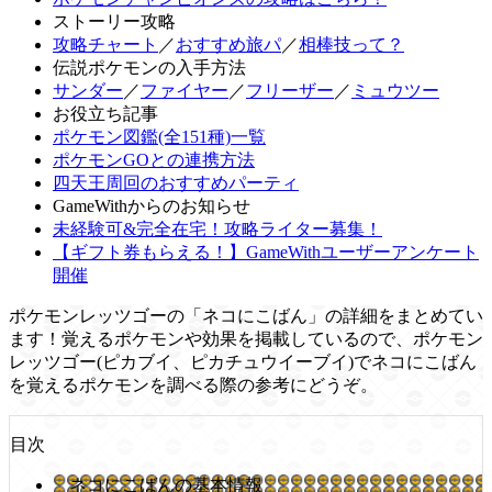
ストーリー攻略
攻略チャート
／
おすすめ旅パ
／
相棒技って？
伝説ポケモンの入手方法
サンダー
／
ファイヤー
／
フリーザー
／
ミュウツー
お役立ち記事
ポケモン図鑑(全151種)一覧
ポケモンGOとの連携方法
四天王周回のおすすめパーティ
GameWithからのお知らせ
未経験可&完全在宅！攻略ライター募集！
【ギフト券もらえる！】GameWithユーザーアンケート
開催
ポケモンレッツゴーの「ネコにこばん」の詳細をまとめてい
ます！覚えるポケモンや効果を掲載しているので、ポケモン
レッツゴー(ピカブイ、ピカチュウイーブイ)でネコにこばん
を覚えるポケモンを調べる際の参考にどうぞ。
目次
ネコにこばんの基本情報