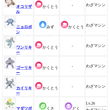
-
わざマシン
オコリザ
かくとう
ル
わざマシン
ニョロボ
みず
かくとう
ン
-
わざマシン
ワンリキ
かくとう
ー
-
わざマシン
ゴーリキ
かくとう
ー
-
わざマシン
カイリキ
かくとう
ー
Lv.26
マダツボ
くさ
どく
わざマシン