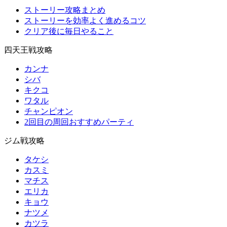
ストーリー攻略まとめ
ストーリーを効率よく進めるコツ
クリア後に毎日やること
四天王戦攻略
カンナ
シバ
キクコ
ワタル
チャンピオン
2回目の周回おすすめパーティ
ジム戦攻略
タケシ
カスミ
マチス
エリカ
キョウ
ナツメ
カツラ