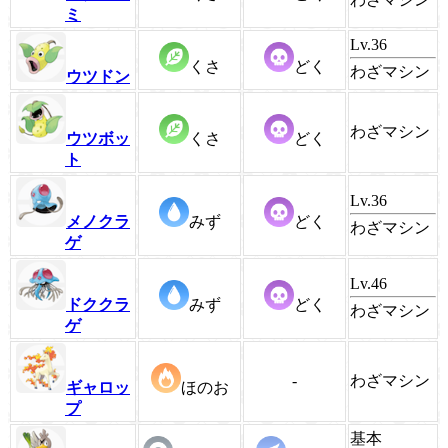
ミ
Lv.36
くさ
どく
わざマシン
ウツドン
わざマシン
ウツボッ
くさ
どく
ト
Lv.36
メノクラ
みず
どく
わざマシン
ゲ
Lv.46
ドククラ
みず
どく
わざマシン
ゲ
-
わざマシン
ギャロッ
ほのお
プ
基本