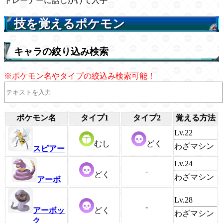
トレーナーに話しかけて入手
技を覚えるポケモン
キャラの絞り込み検索
※ポケモン名やタイプの絞込み検索可能！
ポケモン名
タイプ1
タイプ2
覚える方法
Lv.22
むし
どく
わざマシン
スピアー
Lv.24
-
どく
わざマシン
アーボ
Lv.28
-
アーボッ
どく
わざマシン
ク