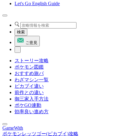
Let's Go English Guide
検索
ご意見
ストーリー攻略
ポケモン図鑑
おすすめ旅パ
わざマシン一覧
ピカブイ違い
前作との違い
御三家入手方法
ポケGO連動
効率良い進め方
GameWith
ポケモンレッツゴー(ピカブイ)攻略