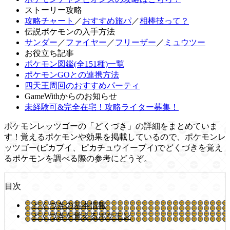
ストーリー攻略
攻略チャート
／
おすすめ旅パ
／
相棒技って？
伝説ポケモンの入手方法
サンダー
／
ファイヤー
／
フリーザー
／
ミュウツー
お役立ち記事
ポケモン図鑑(全151種)一覧
ポケモンGOとの連携方法
四天王周回のおすすめパーティ
GameWithからのお知らせ
未経験可&完全在宅！攻略ライター募集！
ポケモンレッツゴーの「どくづき」の詳細をまとめていま
す！覚えるポケモンや効果を掲載しているので、ポケモンレ
ッツゴー(ピカブイ、ピカチュウイーブイ)でどくづきを覚え
るポケモンを調べる際の参考にどうぞ。
目次
どくづきの基本情報
どくづきを覚えるポケモン