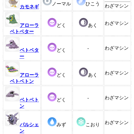
ノーマル
ひこう
わざマシン
カモネギ
わざマシン
アローラ
どく
あく
ベトベター
-
わざマシン
ベトベタ
どく
ー
わざマシン
アローラ
どく
あく
ベトベトン
-
わざマシン
ベトベト
どく
ン
わざマシン
パルシェ
みず
こおり
ン