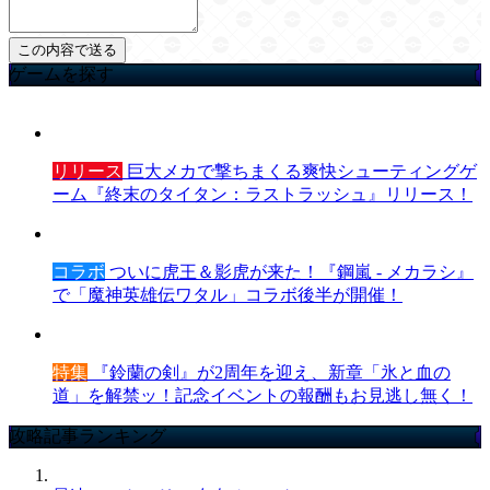
ゲームを探す
リリース
巨大メカで撃ちまくる爽快シューティングゲ
ーム『終末のタイタン：ラストラッシュ』リリース！
コラボ
ついに虎王＆影虎が来た！『鋼嵐 - メカラシ』
で「魔神英雄伝ワタル」コラボ後半が開催！
特集
『鈴蘭の剣』が2周年を迎え、新章「氷と血の
道」を解禁ッ！記念イベントの報酬もお見逃し無く！
攻略記事ランキング