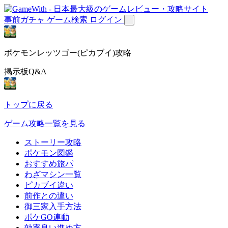
事前ガチャ
ゲーム検索
ログイン
ポケモンレッツゴー(ピカブイ)攻略
掲示板Q&A
トップに戻る
ゲーム攻略一覧を見る
ストーリー攻略
ポケモン図鑑
おすすめ旅パ
わざマシン一覧
ピカブイ違い
前作との違い
御三家入手方法
ポケGO連動
効率良い進め方