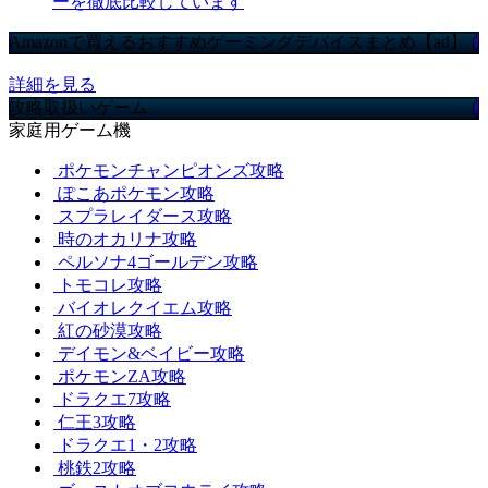
ーを徹底比較しています
Amazonで買えるおすすめゲーミングデバイスまとめ【ad】
詳細を見る
攻略取扱いゲーム
家庭用ゲーム機
ポケモンチャンピオンズ攻略
ぽこあポケモン攻略
スプラレイダース攻略
時のオカリナ攻略
ペルソナ4ゴールデン攻略
トモコレ攻略
バイオレクイエム攻略
紅の砂漠攻略
デイモン&ベイビー攻略
ポケモンZA攻略
ドラクエ7攻略
仁王3攻略
ドラクエ1・2攻略
桃鉄2攻略