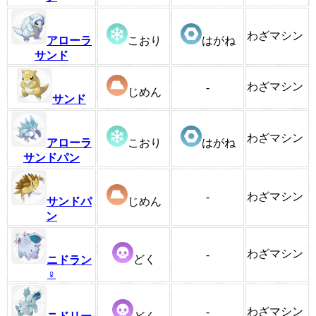
わざマシン
アローラ
こおり
はがね
サンド
わざマシン
-
じめん
サンド
わざマシン
アローラ
こおり
はがね
サンドパン
-
わざマシン
サンドパ
じめん
ン
わざマシン
-
どく
ニドラン
♀
-
わざマシン