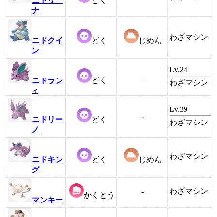
ニドリー
どく
ナ
わざマシン
ニドクイ
どく
じめん
ン
Lv.24
-
どく
ニドラン
わざマシン
♂
Lv.39
-
ニドリー
どく
わざマシン
ノ
わざマシン
ニドキン
どく
じめん
グ
わざマシン
-
かくとう
マンキー