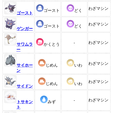
わざマシン
ゴースト
どく
ゴースト
わざマシン
ゴースト
どく
ゲンガー
-
わざマシン
サワムラ
かくとう
ー
わざマシン
サイホー
じめん
いわ
ン
わざマシン
じめん
いわ
サイドン
-
わざマシン
トサキン
みず
ト