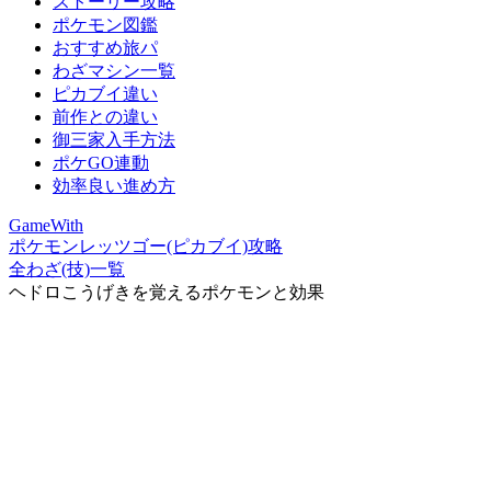
ストーリー攻略
ポケモン図鑑
おすすめ旅パ
わざマシン一覧
ピカブイ違い
前作との違い
御三家入手方法
ポケGO連動
効率良い進め方
GameWith
ポケモンレッツゴー(ピカブイ)攻略
全わざ(技)一覧
ヘドロこうげきを覚えるポケモンと効果