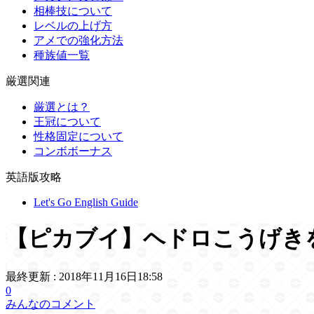
相棒技について
レベルの上げ方
アメでの強化方法
種族値一覧
厳選関連
厳選とは？
王冠について
性格固定について
コンボボーナス
英語版攻略
Let's Go English Guide
【ピカブイ】ヘドロこうげき
最終更新 :
2018年11月16日18:58
0
みんなのコメント