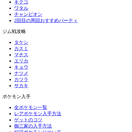
キクコ
ワタル
チャンピオン
2回目の周回おすすめパーティ
ジム戦攻略
タケシ
カスミ
マチス
エリカ
キョウ
ナツメ
カツラ
サカキ
ポケモン入手
全ポケモン一覧
レアポケモン入手方法
ゲットのコツ
御三家の入手方法