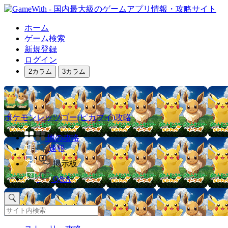
ホーム
ゲーム検索
新規登録
ログイン
2カラム
3カラム
ポケモンレッツゴー(ピカブイ)攻略
他の攻略
速報
掲示板
Q&A