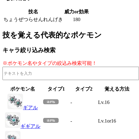
技名
威力or効果
ちょうぜつらせんれんげき
180
技を覚える代表的なポケモン
キャラ絞り込み検索
※ポケモン名やタイプの絞込み検索可能！
ポケモン名
タイプ1
タイプ2
覚える方法
-
Lv.16
ギアル
-
Lv.1or16
ギギアル