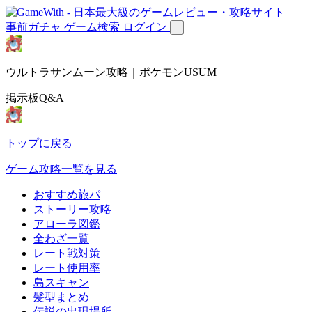
事前ガチャ
ゲーム検索
ログイン
ウルトラサンムーン攻略｜ポケモンUSUM
掲示板Q&A
トップに戻る
ゲーム攻略一覧を見る
おすすめ旅パ
ストーリー攻略
アローラ図鑑
全わざ一覧
レート戦対策
レート使用率
島スキャン
髪型まとめ
伝説の出現場所