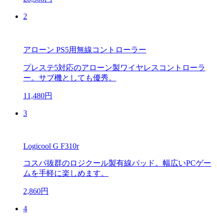
2
アローン PS5用無線コントローラー
プレステ5対応のアローン製ワイヤレスコントローラ
ー。サブ機としても優秀。
11,480円
3
Logicool G F310r
コスパ抜群のロジクール製有線パッド。幅広いPCゲー
ムを手軽に楽しめます。
2,860円
4