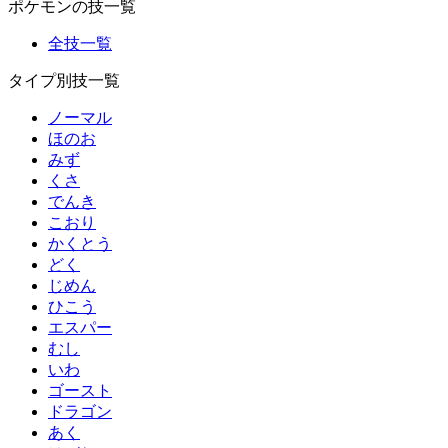
ポケモンの技一覧
全技一覧
タイプ別技一覧
ノーマル
ほのお
みず
くさ
でんき
こおり
かくとう
どく
じめん
ひこう
エスパー
むし
いわ
ゴースト
ドラゴン
あく