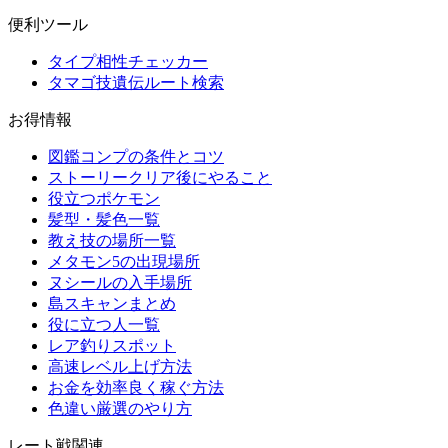
便利ツール
タイプ相性チェッカー
タマゴ技遺伝ルート検索
お得情報
図鑑コンプの条件とコツ
ストーリークリア後にやること
役立つポケモン
髪型・髪色一覧
教え技の場所一覧
メタモン5の出現場所
ヌシールの入手場所
島スキャンまとめ
役に立つ人一覧
レア釣りスポット
高速レベル上げ方法
お金を効率良く稼ぐ方法
色違い厳選のやり方
レート戦関連