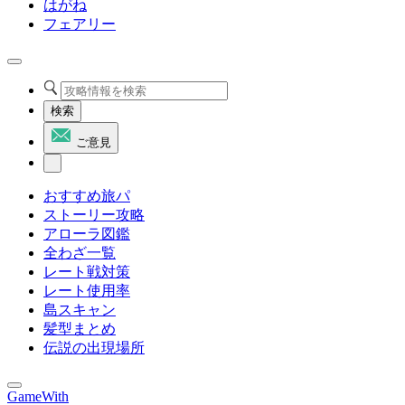
はがね
フェアリー
検索
ご意見
おすすめ旅パ
ストーリー攻略
アローラ図鑑
全わざ一覧
レート戦対策
レート使用率
島スキャン
髪型まとめ
伝説の出現場所
GameWith