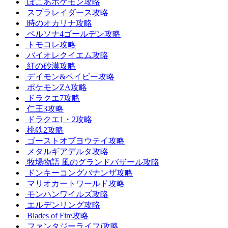
ぽこあポケモン攻略
スプラレイダース攻略
時のオカリナ攻略
ペルソナ4ゴールデン攻略
トモコレ攻略
バイオレクイエム攻略
紅の砂漠攻略
デイモン&ベイビー攻略
ポケモンZA攻略
ドラクエ7攻略
仁王3攻略
ドラクエ1・2攻略
桃鉄2攻略
ゴーストオブヨウテイ攻略
メタルギアデルタ攻略
牧場物語 風のグランドバザール攻略
ドンキーコングバナンザ攻略
マリオカートワールド攻略
モンハンワイルズ攻略
エルデンリング攻略
Blades of Fire攻略
ファンタジーライフi攻略