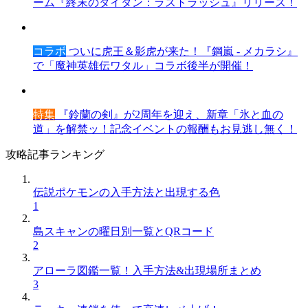
ーム『終末のタイタン：ラストラッシュ』リリース！
コラボ
ついに虎王＆影虎が来た！『鋼嵐 - メカラシ』
で「魔神英雄伝ワタル」コラボ後半が開催！
特集
『鈴蘭の剣』が2周年を迎え、新章「氷と血の
道」を解禁ッ！記念イベントの報酬もお見逃し無く！
攻略記事ランキング
伝説ポケモンの入手方法と出現する色
1
島スキャンの曜日別一覧とQRコード
2
アローラ図鑑一覧！入手方法&出現場所まとめ
3