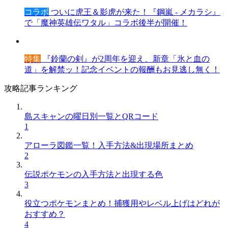
コラボ
ついに虎王＆影虎が来た！『鋼嵐 - メカラシ』
で「魔神英雄伝ワタル」コラボ後半が開催！
特集
『鈴蘭の剣』が2周年を迎え、新章「氷と血の
道」を解禁ッ！記念イベントの報酬もお見逃し無く！
攻略記事ランキング
島スキャンの曜日別一覧とQRコード
1
アローラ図鑑一覧！入手方法&出現場所まとめ
2
伝説ポケモンの入手方法と出現する色
3
役立つポケモンまとめ！捕獲用やレベル上げはどれが
おすすめ？
4