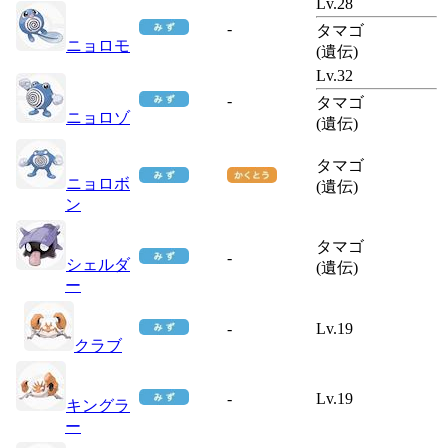
Lv.28
-
タマゴ
ニョロモ
(遺伝)
Lv.32
-
タマゴ
ニョロゾ
(遺伝)
タマゴ
ニョロボ
(遺伝)
ン
タマゴ
-
シェルダ
(遺伝)
ー
-
Lv.19
クラブ
-
Lv.19
キングラ
ー