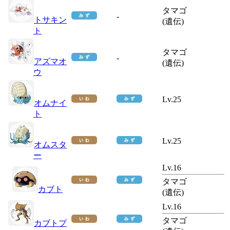
タマゴ
-
トサキン
(遺伝)
ト
タマゴ
-
アズマオ
(遺伝)
ウ
Lv.25
オムナイ
ト
Lv.25
オムスタ
ー
Lv.16
タマゴ
カブト
(遺伝)
Lv.16
タマゴ
カブトプ