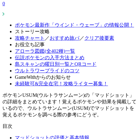
0
ポケモン最新作「ウインド・ウェーブ」の情報公開！
ストーリー攻略
攻略チャート
／
おすすめ旅パ
／
クリア後要素
お役立ち記事
アローラ図鑑(全402種)一覧
伝説ポケモンの入手方法まとめ
島スキャンの曜日別一覧とQRコード
ウルトラワープライドのコツ
GameWithからのお知らせ
未経験可&完全在宅！攻略ライター募集！
ポケモンUSUM(ウルトラサンムーン)の「マッドショット」
の詳細をまとめています！覚えるポケモンや効果を掲載して
いるので、ウルトラサンムーン(USUM)でマッドショットを
覚えるポケモンを調べる際の参考にどうぞ。
目次
マッドショットの評価と基本情報