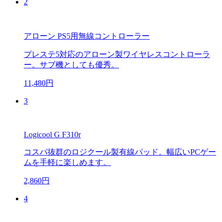
2
アローン PS5用無線コントローラー
プレステ5対応のアローン製ワイヤレスコントローラ
ー。サブ機としても優秀。
11,480円
3
Logicool G F310r
コスパ抜群のロジクール製有線パッド。幅広いPCゲー
ムを手軽に楽しめます。
2,860円
4