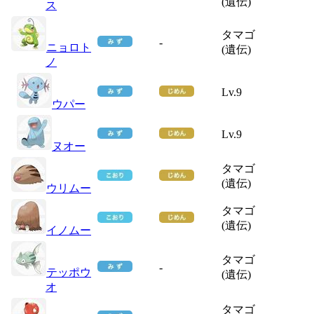
(遺伝)
ス
タマゴ
-
ニョロト
(遺伝)
ノ
Lv.9
ウパー
Lv.9
ヌオー
タマゴ
(遺伝)
ウリムー
タマゴ
(遺伝)
イノムー
タマゴ
-
テッポウ
(遺伝)
オ
タマゴ