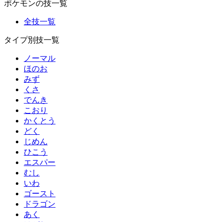
ポケモンの技一覧
全技一覧
タイプ別技一覧
ノーマル
ほのお
みず
くさ
でんき
こおり
かくとう
どく
じめん
ひこう
エスパー
むし
いわ
ゴースト
ドラゴン
あく