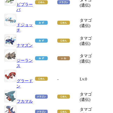
ビブラー
(遺伝)
バ
タマゴ
ドジョッ
(遺伝)
チ
タマゴ
(遺伝)
ナマズン
タマゴ
ジーラン
(遺伝)
ス
-
Lv.0
グラード
ン
タマゴ
(遺伝)
フカマル
タマゴ