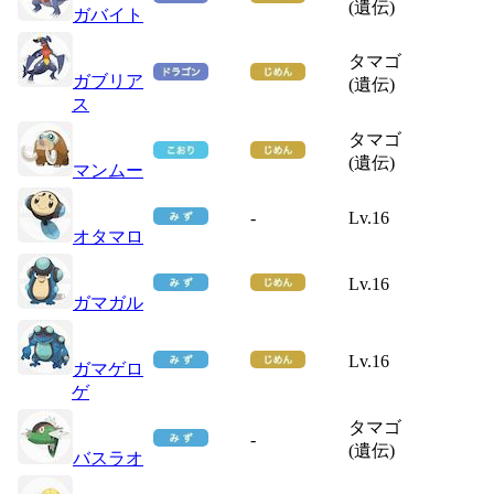
(遺伝)
ガバイト
タマゴ
ガブリア
(遺伝)
ス
タマゴ
(遺伝)
マンムー
-
Lv.16
オタマロ
Lv.16
ガマガル
Lv.16
ガマゲロ
ゲ
タマゴ
-
(遺伝)
バスラオ