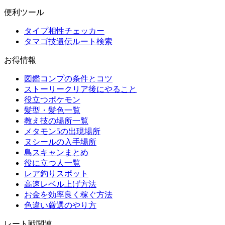
便利ツール
タイプ相性チェッカー
タマゴ技遺伝ルート検索
お得情報
図鑑コンプの条件とコツ
ストーリークリア後にやること
役立つポケモン
髪型・髪色一覧
教え技の場所一覧
メタモン5の出現場所
ヌシールの入手場所
島スキャンまとめ
役に立つ人一覧
レア釣りスポット
高速レベル上げ方法
お金を効率良く稼ぐ方法
色違い厳選のやり方
レート戦関連