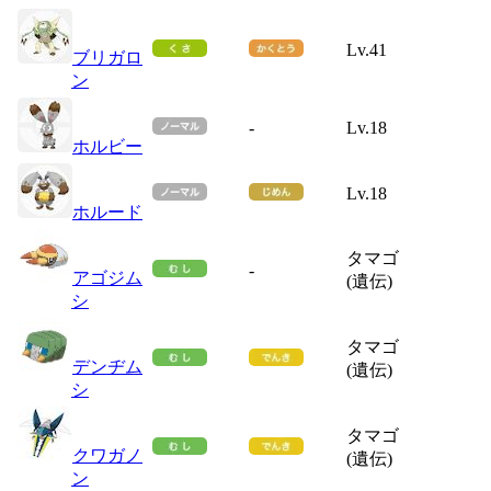
Lv.41
ブリガロ
ン
-
Lv.18
ホルビー
Lv.18
ホルード
タマゴ
-
アゴジム
(遺伝)
シ
タマゴ
デンヂム
(遺伝)
シ
タマゴ
クワガノ
(遺伝)
ン