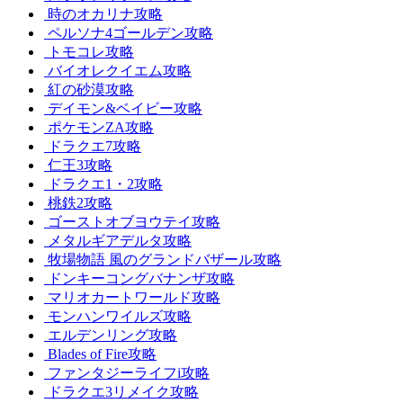
時のオカリナ攻略
ペルソナ4ゴールデン攻略
トモコレ攻略
バイオレクイエム攻略
紅の砂漠攻略
デイモン&ベイビー攻略
ポケモンZA攻略
ドラクエ7攻略
仁王3攻略
ドラクエ1・2攻略
桃鉄2攻略
ゴーストオブヨウテイ攻略
メタルギアデルタ攻略
牧場物語 風のグランドバザール攻略
ドンキーコングバナンザ攻略
マリオカートワールド攻略
モンハンワイルズ攻略
エルデンリング攻略
Blades of Fire攻略
ファンタジーライフi攻略
ドラクエ3リメイク攻略