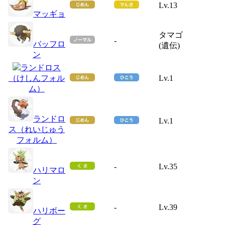
Lv.13
マッギョ
タマゴ
-
バッフロ
(遺伝)
ン
ランドロス
（けしんフォル
Lv.1
ム）
ランドロ
Lv.1
ス（れいじゅう
フォルム）
-
Lv.35
ハリマロ
ン
-
Lv.39
ハリボー
グ