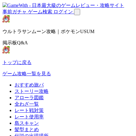
事前ガチャ
ゲーム検索
ログイン
ウルトラサンムーン攻略｜ポケモンUSUM
掲示板Q&A
トップに戻る
ゲーム攻略一覧を見る
おすすめ旅パ
ストーリー攻略
アローラ図鑑
全わざ一覧
レート戦対策
レート使用率
島スキャン
髪型まとめ
伝説の出現場所