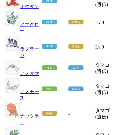
-
(遺伝)
オクタン
Lv.0
ヌマクロ
ー
Lv.0
ラグラー
ジ
タマゴ
(遺伝)
アメタマ
タマゴ
アメモー
(遺伝)
ス
タマゴ
-
ナックラ
(遺伝)
ー
タマゴ