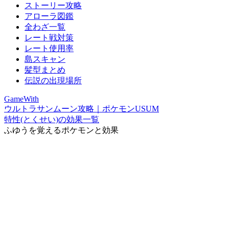
ストーリー攻略
アローラ図鑑
全わざ一覧
レート戦対策
レート使用率
島スキャン
髪型まとめ
伝説の出現場所
GameWith
ウルトラサンムーン攻略｜ポケモンUSUM
特性(とくせい)の効果一覧
ふゆうを覚えるポケモンと効果