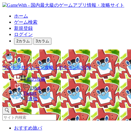
ホーム
ゲーム検索
新規登録
ログイン
2カラム
3カラム
ウルトラサンムーン攻略｜ポケモンUSUM
他の攻略
Q&A
Twitter
速報
おすすめ旅パ