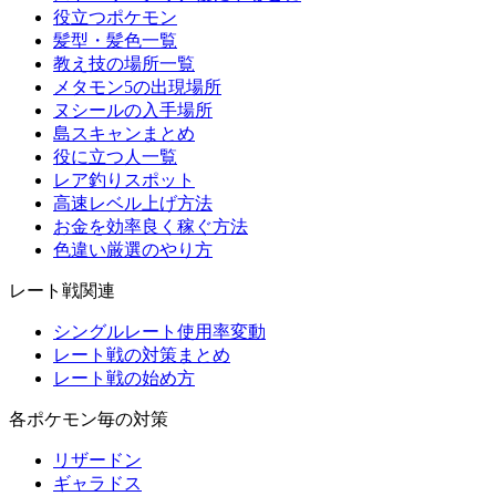
役立つポケモン
髪型・髪色一覧
教え技の場所一覧
メタモン5の出現場所
ヌシールの入手場所
島スキャンまとめ
役に立つ人一覧
レア釣りスポット
高速レベル上げ方法
お金を効率良く稼ぐ方法
色違い厳選のやり方
レート戦関連
シングルレート使用率変動
レート戦の対策まとめ
レート戦の始め方
各ポケモン毎の対策
リザードン
ギャラドス