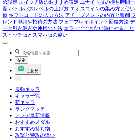
め設定
スイッチ版のおすすめ設定
ユナイト技の待ち時間一
覧
バトルパスレベルの上げ方
エオスコインの集め方と使い
道
ギフトコードの入力方法
アチーブメントの内容と報酬
フ
レンド申請や招待の方法
フェアプレイポイント回復方法
デ
ータ引き継ぎや連携の方法
エラーでできない時にやること
スイッチ版とスマホ版の違い
検索
ご意見
最強キャラ
キャラ一覧
新キャラ
ランクマッチ
アプデ最新情報
おすすめメダル
おすすめ持ち物
攻撃と特攻の違い