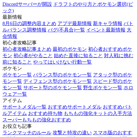
Discordサーバーが開設
ドラフトのやり方とポケモン選択(ピ
ック)
最新情報
8月6日の調整内容まとめ
アプデ最新情報
新キャラ情報
バト
ルバランス調整情報
バグ(不具合)一覧
イベント最新情報
大
会情報
初心者攻略記事
初心者攻略記事まとめ
最初のポケモン
初心者おすすめポケ
モン
初心者がやること
始めた直後に知ること
対人戦に挑む
前に知ること
やってはいけない行動一覧
ポケモン
ポケモン一覧
バランス型のポケモン一覧
アタック型のポケ
モン一覧
ディフェンス型のポケモン一覧
スピード型のポケ
モン一覧
サポート型のポケモン一覧
野生ポケモン一覧
ホロ
ウェア一覧
アイテム
サポートメダル一覧
おすすめサポートメダル
おすすめバト
ルアイテム
おすすめ持ち物
もちもの強化キットの入手方法
スーパーもちもの強化おすすめ
お役立ち記事
ランクマッチのルール
攻撃と特攻の違い
スマホ版のおすす