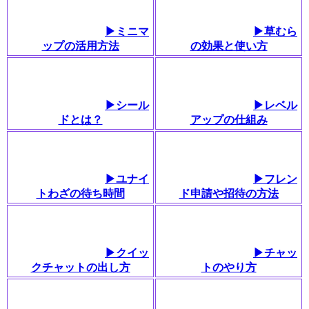
▶ミニマ
▶草むら
ップの活用方法
の効果と使い方
▶︎シール
▶︎レベル
ドとは？
アップの仕組み
▶ユナイ
▶フレン
トわざの待ち時間
ド申請や招待の方法
▶クイッ
▶チャッ
クチャットの出し方
トのやり方