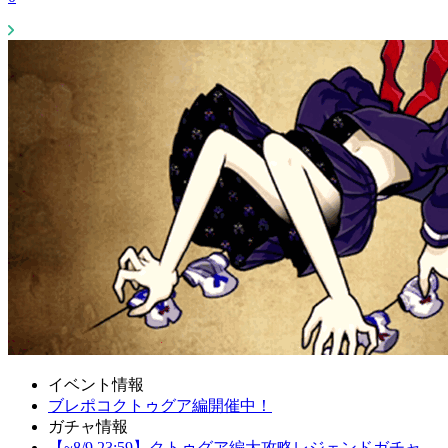
イベント情報
ブレポコクトゥグア編開催中！
ガチャ情報
【~8/9 23:59】クトゥグア編大攻略レジェンドガチャ