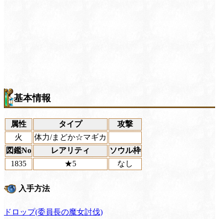
基本情報
属性
タイプ
攻撃
火
体力/まどか☆マギカ
図鑑No
レアリティ
ソウル枠
1835
★5
なし
入手方法
ドロップ(委員長の魔女討伐)