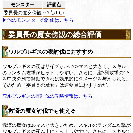
モンスター
評価点
委員長の魔女傍観
0.5
点/10点
▶他のモンスターの評価はこちら
委員長の魔女傍観の総合評価
ワルプルギスの夜討伐におすすめ
ワルプルギスの夜はサイズが3×3の9マスと大きく、スキル
のランダム攻撃がヒットしやすい。さらに、縦3列攻撃のCS
を中央の列で発動できれば効果的にダメージを与えられる。
そのため「委員長の魔女」は運要員におすすめだ。
ワルプルギスの夜討伐の攻略情報はこちら
救済の魔女討伐でも使える
救済の魔女は26マスと大きいため、スキルのランダム攻撃が
ワルプルギスの夜以上にヒットしやすい。さらに、スキルで