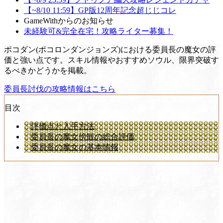
【~8/10 11:59】GP版12周年記念超じじコレ
GameWithからのお知らせ
未経験可&完全在宅！攻略ライター募集！
ポコダン(ポコロンダンジョンズ)における委員長の魔女の評
価と強い点です。スキル情報やおすすめソウル、限界突破す
るべきかどうかを掲載。
委員長討伐の攻略情報はこちら
目次
評価点と入手方法
委員長の魔女傍観の総合評価
委員長の魔女の基本情報