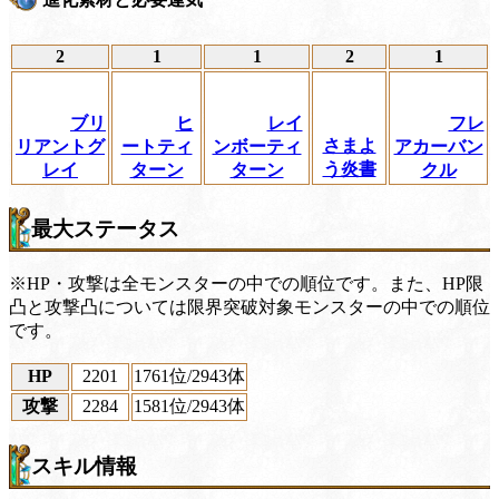
2
1
1
2
1
ブリ
ヒ
レイ
フレ
さまよ
リアントグ
ートティ
ンボーティ
アカーバン
う炎書
レイ
ターン
ターン
クル
最大ステータス
※HP・攻撃は全モンスターの中での順位です。また、HP限
凸と攻撃凸については限界突破対象モンスターの中での順位
です。
HP
2201
1761位
/2943体
攻撃
2284
1581位
/2943体
スキル情報