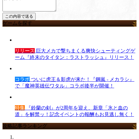
ゲームを探す
リリース
巨大メカで撃ちまくる爽快シューティングゲ
ーム『終末のタイタン：ラストラッシュ』リリース！
コラボ
ついに虎王＆影虎が来た！『鋼嵐 - メカラシ』
で「魔神英雄伝ワタル」コラボ後半が開催！
特集
『鈴蘭の剣』が2周年を迎え、新章「氷と血の
道」を解禁ッ！記念イベントの報酬もお見逃し無く！
攻略記事ランキング