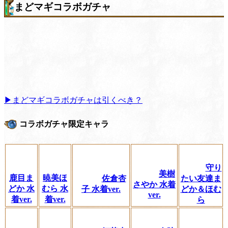
まどマギコラボガチャ
▶まどマギコラボガチャは引くべき？
コラボガチャ限定キャラ
守り
美樹
鹿目ま
暁美ほ
佐倉杏
たい友達ま
さやか 水着
どか 水
むら 水
子 水着ver.
どか＆ほむ
ver.
着ver.
着ver.
ら