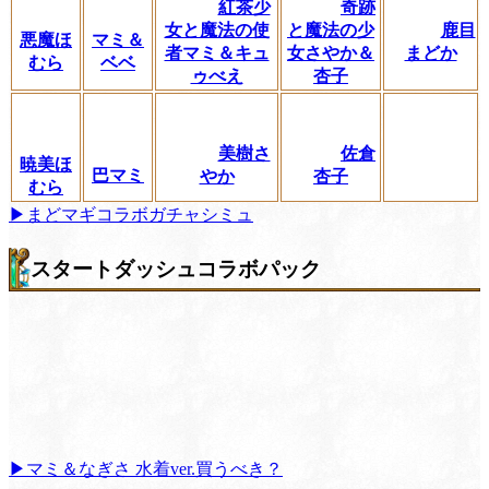
紅茶少
奇跡
女と魔法の使
と魔法の少
鹿目
悪魔ほ
マミ＆
者マミ＆キュ
女さやか＆
まどか
むら
ベベ
ゥべえ
杏子
美樹さ
佐倉
暁美ほ
巴マミ
やか
杏子
むら
▶まどマギコラボガチャシミュ
スタートダッシュコラボパック
▶マミ＆なぎさ 水着ver.買うべき？