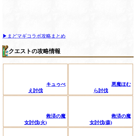
▶まどマギコラボ攻略まとめ
クエストの攻略情報
キュゥべ
悪魔ほむ
え討伐
ら討伐
救済の魔
救済の魔
女討伐(火)
女討伐(森)