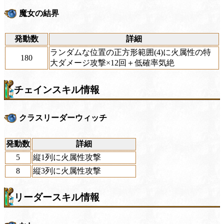
魔女の結界
発動数
詳細
ランダムな位置の正方形範囲(4)に火属性の特
180
大ダメージ攻撃×12回＋低確率気絶
チェインスキル情報
クラスリーダーウィッチ
発動数
詳細
5
縦1列に火属性攻撃
8
縦3列に火属性攻撃
リーダースキル情報