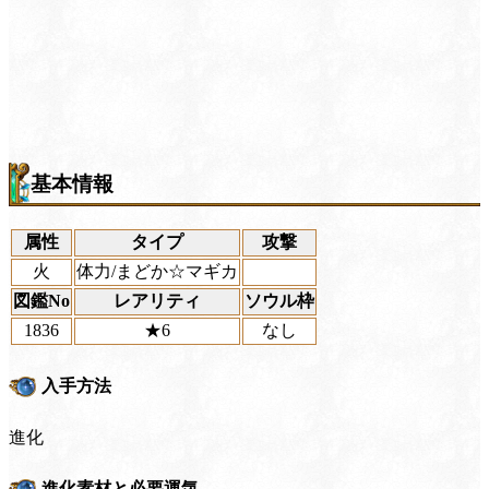
基本情報
属性
タイプ
攻撃
火
体力/まどか☆マギカ
図鑑No
レアリティ
ソウル枠
1836
★6
なし
入手方法
進化
進化素材と必要運気