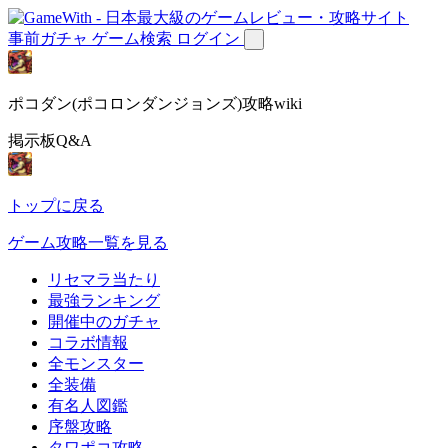
事前ガチャ
ゲーム検索
ログイン
ポコダン(ポコロンダンジョンズ)攻略wiki
掲示板Q&A
トップに戻る
ゲーム攻略一覧を見る
リセマラ当たり
最強ランキング
開催中のガチャ
コラボ情報
全モンスター
全装備
有名人図鑑
序盤攻略
タワポコ攻略