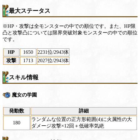
最大ステータス
※HP・攻撃は全モンスターの中での順位です。また、HP限
凸と攻撃凸については限界突破対象モンスターの中での順位
です。
HP
1650
2231位
/2943体
攻撃
1713
2027位
/2943体
スキル情報
魔女の学園
発動数
詳細
ランダムな位置の正方形範囲(4)に火属性の大
180
ダメージ攻撃×12回＋低確率気絶