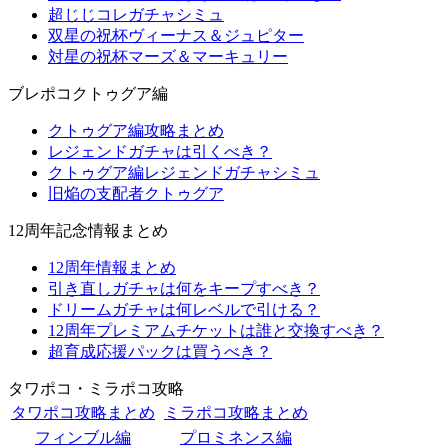
超じじコレガチャシミュ
双星の祝杯ヴィーナス＆ジュピター
対星の祝杯マーズ＆マーキュリー
ブレポコクトゥグア編
クトゥグア編攻略まとめ
レジェンドガチャは引くべき？
クトゥグア編レジェンドガチャシミュ
旧焔の支配者クトゥグア
12周年記念情報まとめ
12周年情報まとめ
引き直しガチャは何をキープすべき？
ドリームガチャは何レベルで引ける？
12周年プレミアムチケットは誰と交換すべき？
超育成応援パックは買うべき？
タワポコ・ミラポコ攻略
タワポコ攻略まとめ
ミラポコ攻略まとめ
フィンブル編
プロミネンス編