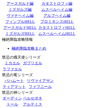
アースガルド編
カタストロフィ編
ミズガルズ編
ムスペルヘイム編
ヴァナヘイム編
アルフヘイム編
フィンブルHELL
プロミネンスHELL
アースガルドHELL
カタストロフィHELL
ミズガルズHELL
ムスペルヘイムHELL
極絶降臨攻略情報
極絶降臨攻略まとめ
禁忌の熾天使シリーズ
ミカエル
ガブリエル
ラファエル
禁忌の竜シリーズ
バハムート
リヴァイアサン
ティアマット
ファフニール
禁忌の神シリーズ
オーディン
ペルセポネ
トール
アルテミス