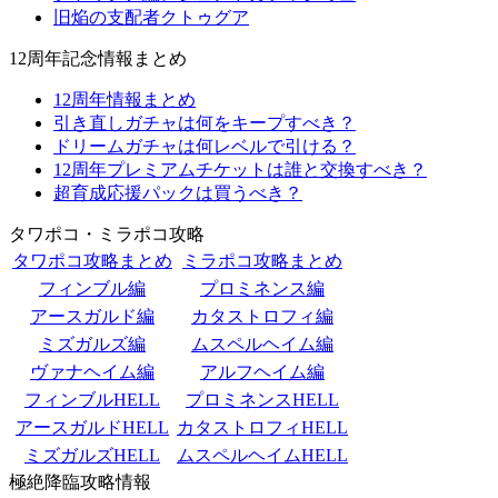
旧焔の支配者クトゥグア
12周年記念情報まとめ
12周年情報まとめ
引き直しガチャは何をキープすべき？
ドリームガチャは何レベルで引ける？
12周年プレミアムチケットは誰と交換すべき？
超育成応援パックは買うべき？
タワポコ・ミラポコ攻略
タワポコ攻略まとめ
ミラポコ攻略まとめ
フィンブル編
プロミネンス編
アースガルド編
カタストロフィ編
ミズガルズ編
ムスペルヘイム編
ヴァナヘイム編
アルフヘイム編
フィンブルHELL
プロミネンスHELL
アースガルドHELL
カタストロフィHELL
ミズガルズHELL
ムスペルヘイムHELL
極絶降臨攻略情報