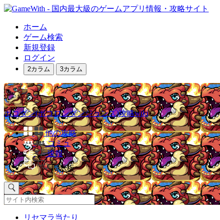
ホーム
ゲーム検索
新規登録
ログイン
2カラム
3カラム
ポコダン(ポコロンダンジョンズ)攻略wiki
他の攻略
コミュ
速報
掲示板
リセマラ当たり