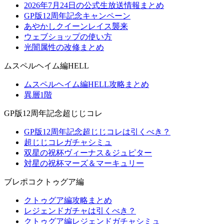
2026年7月24日の公式生放送情報まとめ
GP版12周年記念キャンペーン
あやかしクイーンレイス襲来
ウェブショップの使い方
光闇属性の改修まとめ
ムスペルヘイム編HELL
ムスペルヘイム編HELL攻略まとめ
異層1階
GP版12周年記念超じじコレ
GP版12周年記念超じじコレは引くべき？
超じじコレガチャシミュ
双星の祝杯ヴィーナス＆ジュピター
対星の祝杯マーズ＆マーキュリー
ブレポコクトゥグア編
クトゥグア編攻略まとめ
レジェンドガチャは引くべき？
クトゥグア編レジェンドガチャシミュ