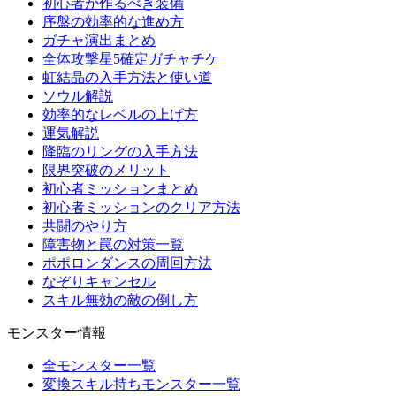
初心者が作るべき装備
序盤の効率的な進め方
ガチャ演出まとめ
全体攻撃星5確定ガチャチケ
虹結晶の入手方法と使い道
ソウル解説
効率的なレベルの上げ方
運気解説
降臨のリングの入手方法
限界突破のメリット
初心者ミッションまとめ
初心者ミッションのクリア方法
共闘のやり方
障害物と罠の対策一覧
ポポロンダンスの周回方法
なぞりキャンセル
スキル無効の敵の倒し方
モンスター情報
全モンスター一覧
変換スキル持ちモンスター一覧