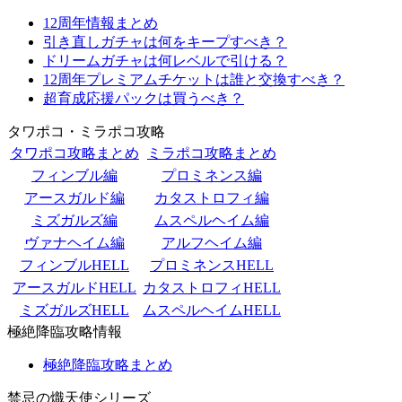
12周年情報まとめ
引き直しガチャは何をキープすべき？
ドリームガチャは何レベルで引ける？
12周年プレミアムチケットは誰と交換すべき？
超育成応援パックは買うべき？
タワポコ・ミラポコ攻略
タワポコ攻略まとめ
ミラポコ攻略まとめ
フィンブル編
プロミネンス編
アースガルド編
カタストロフィ編
ミズガルズ編
ムスペルヘイム編
ヴァナヘイム編
アルフヘイム編
フィンブルHELL
プロミネンスHELL
アースガルドHELL
カタストロフィHELL
ミズガルズHELL
ムスペルヘイムHELL
極絶降臨攻略情報
極絶降臨攻略まとめ
禁忌の熾天使シリーズ