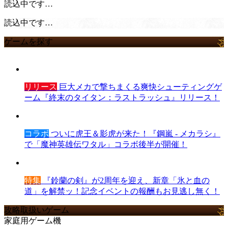
読込中です…
読込中です…
ゲームを探す
リリース
巨大メカで撃ちまくる爽快シューティングゲ
ーム『終末のタイタン：ラストラッシュ』リリース！
コラボ
ついに虎王＆影虎が来た！『鋼嵐 - メカラシ』
で「魔神英雄伝ワタル」コラボ後半が開催！
特集
『鈴蘭の剣』が2周年を迎え、新章「氷と血の
道」を解禁ッ！記念イベントの報酬もお見逃し無く！
攻略取扱いゲーム
家庭用ゲーム機