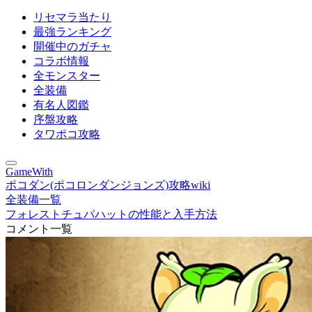
リセマラ当たり
最強ランキング
開催中のガチャ
コラボ情報
全モンスター
全装備
有名人図鑑
序盤攻略
タワポコ攻略
GameWith
ポコダン(ポコロンダンジョンズ)攻略wiki
全装備一覧
フォレストチュパハットの性能と入手方法
コメント一覧