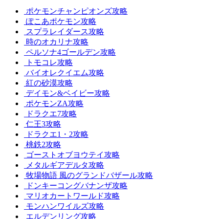
ポケモンチャンピオンズ攻略
ぽこあポケモン攻略
スプラレイダース攻略
時のオカリナ攻略
ペルソナ4ゴールデン攻略
トモコレ攻略
バイオレクイエム攻略
紅の砂漠攻略
デイモン&ベイビー攻略
ポケモンZA攻略
ドラクエ7攻略
仁王3攻略
ドラクエ1・2攻略
桃鉄2攻略
ゴーストオブヨウテイ攻略
メタルギアデルタ攻略
牧場物語 風のグランドバザール攻略
ドンキーコングバナンザ攻略
マリオカートワールド攻略
モンハンワイルズ攻略
エルデンリング攻略